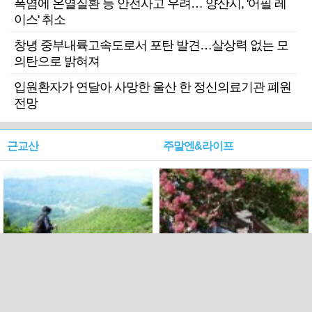
폭염에 온열질환 등 안전사고 우려… 양산시, '어필 레
이스' 취소
창녕 중부내륙고속도로서 포탄 발견…살상력 없는 모
의탄으로 밝혀져
입원환자가 연달아 사망한 울산 한 정신의료기관 폐원
전망
근교산
주말엔&라이프
근교산&그너머…상주·문경
폭염보다 더 뜨거워라…100
청화산~시루봉
일을 붉게 불태울 ‘선비정신’
피었네