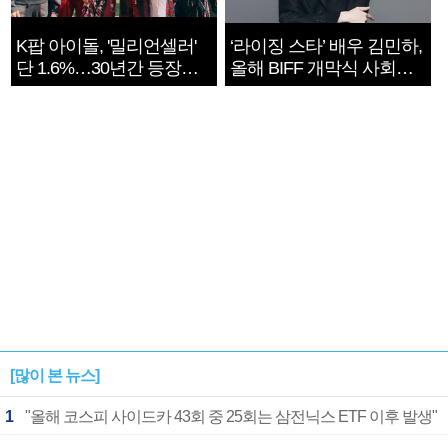
K팝 아이돌, '밀리언셀러'
‘라이징 스타’ 배우 김민하,
단 1.6%…30년간 등장
올해 BIFF 개막식 사회자
1182개팀 전수조사
확정
[많이 본 뉴스]
1
"올해 코스피 사이드카 43회 중 25회는 삼전닉스 ETF 이후 발생"