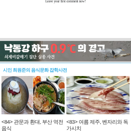
시인 최원준의 음식문화 잡학사전
<84> 관문과 환대, 부산 역전
<83> 여름 제주, 벤자리와 독
음식
가시치