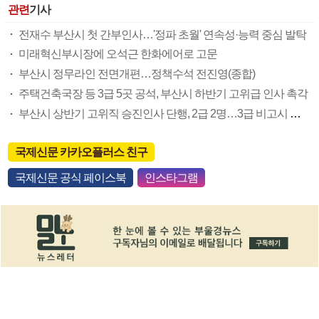
관련
기사
전재수 부산시 첫 간부인사…'정파 초월' 연속성·능력 중심 발탁
미래혁신부시장에 오석근 한화에어로 고문
부산시 정무라인 전면개편…정책수석 전진영(종합)
주택건축국장 등 3급 5곳 공석, 부산시 하반기 고위급 인사 촉각
부산시 상반기 고위직 승진인사 단행, 2급 2명…3급 비고시 출신 여성 약진
국제신문 카카오플러스 친구
국제신문 공식 페이스북
인스타그램