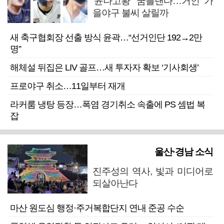
‘윤나고황’ 꿈틀댄다…거인 가
을야구 불씨 살릴까
새 축구협회장 선출 방식 윤곽…“선거인단 192→2만
명”
해체설 뒤집은 LIV 골프…새 투자자 확보 ‘기사회생’
프로야구 취소…11일부터 재개
라커룸 냉탕 등장…폭염 경기취소 속출에 PS 셈법 복
잡
울산·경남 소식
진주성의 역사, 빛과 미디어로
되살아난다
마산 원도심 행정·주거복합단지 연내 준공 수순