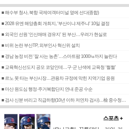
■ 해수부 청사, 북항 국제여객터미널 옆에 선다(종합)
■ 2028 유엔 해양총회 개최지, ‘부산이냐 제주냐’ 10일 결정
■ 외국인 선원 ‘인신매매 경유지’ 된 부산…우려가 현실로
■ 비위 논란 부산TP, 외부인사 혁신위 설치
■ 경남 농정 비전 ‘잘 사는 농촌’…스마트팜 1000㏊까지 늘린다
■ 교육혁신선도지 공모 코앞인데…구·군 난색에 교육청 ‘쩔쩔’
■ 르노 못 타는 부산시장…관용차 규정에 막힌 지역기업 응원
■ 마산 원도심 행정·주거복합단지 연내 준공 수순
■ 검사 신분 버리고 직급하향(10년 이하 저연차 검사)…檢 중수청행 기피
스포츠 +