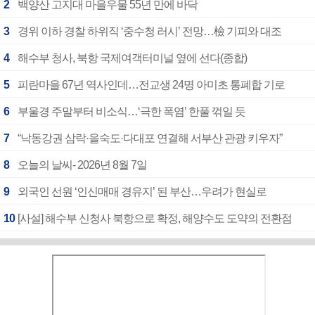
2
백양산 고지대 마을우물 55년 만에 바닥
3
경위 이하 경찰 하위직 ‘중수청 러시’ 전망…檢 기피와 대조
4
해수부 청사, 북항 국제여객터미널 옆에 선다(종합)
5
피란마을 67년 역사인데…전교생 24명 아미초 통폐합 기로
6
부울경 주말부터 비소식…‘극한 폭염’ 한풀 꺾일 듯
7
“낙동강권 삼락·을숙도·다대포 연결해 서부산 관광 키우자”
8
오늘의 날씨- 2026년 8월 7일
9
외국인 선원 ‘인신매매 경유지’ 된 부산…우려가 현실로
10
[사설] 해수부 신청사 북항으로 확정, 해양수도 도약의 전환점