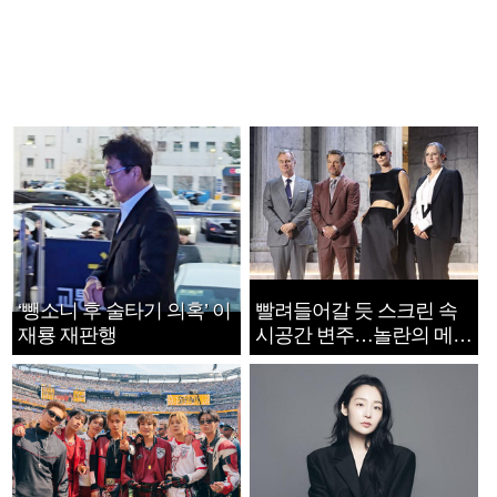
‘뺑소니 후 술타기 의혹’ 이
빨려들어갈 듯 스크린 속
재룡 재판행
시공간 변주…놀란의 메시
지는 ‘전쟁 속죄’