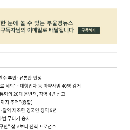
…밀수 부인·유통만 인정
로 세탁'…대행업자 등 마약사범 40명 검거
통혐의 20대 운반책, 징역 4년 선고
끝까지 추적”(종합)
·알약 제조한 영국인 징역 9년
사범 무더기 송치
야구팬” 잡고보니 전직 프로선수