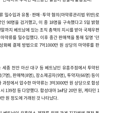
류 밀수입과 유통·판매·투약 혐의(마약류관리법 위반)로
트남인 90명을 검거했고, 이 중 18명을 구속했다고 5일 밝혔
터 연말까지 베트남에 있는 조직 총책의 지시를 받아 국제우편
의 마약류를 밀수입했다. 이후 중간 판매책을 통해 일명 ‘던
가상화폐 결제 방법으로 7억1000만 원 상당의 마약류를 판
 세종 천안 아산 대구 등 베트남인 유흥주점에서 투약된
명), 판매책(8명), 장소제공자(9명), 투약자(66명) 등이
 과정에서 압수한 마약류는 3억3000만 원 상당으로 합성
터시 139정 등 다양했다. 합성대마 1㎖당 20만 원, 케타민 1
10만 원 정도에 거래된 것 나타났다.
된 베트남인 유흥업소 제재를 위해 관계 지자체에 행정 통