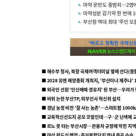
마약 운반도 중범죄…2명에
마약성분 감기약 한 번에 1
부산항 역대 최대 ‘주인 모
■ 해수부 청사, 북항 국제여객터미널 옆에 선다(종
■ 2028 유엔 해양총회 개최지, ‘부산이냐 제주냐’ 
■ 외국인 선원 ‘인신매매 경유지’ 된 부산…우려가
■ 비위 논란 부산TP, 외부인사 혁신위 설치
■ 르노 못 타는 부산시장…관용차 규정에 막힌 지
■ 마산 원도심 행정·주거복합단지 연내 준공 수순