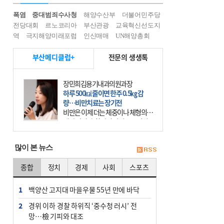
폭염
중대범죄수사청
해양수산부
더불어민주당
전당대회
르노코리아
부산관광
교육혁신선도지
역
극지해양미래포럼
인신매매
UN해양총회
부산메디클럽+
전문의 생생톡
장민희김용기내과의원과장
하루 500㎉ 줄이면 한주 0.5㎏ 감
량…비만치료는 장기전
비만은 이제 더는 체중이나 체형의 문
제가 아니다. 하나의 질병으로 인지
하고 치료와 관리를 해야 한다. 세계
보건기구(WHO)는 이미 1994년 비만
많이 본 뉴스
을 인류의 중요한
종합
정치
경제
사회
스포츠
1
백양산 고지대 마을우물 55년 만에 바닥
2
경위 이하 경찰 하위직 ‘중수청 러시’ 전
망…檢 기피와 대조