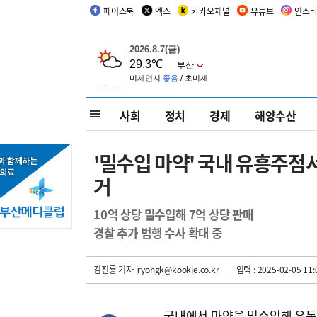
페이스북
엑스
카카오채널
유튜브
인스
사회
정치
경제
해양수산
'밀수입 마약' 국내 유흥주점
거
10억 상당 밀수입해 7억 상당 판매
경찰 추가 범행 수사 확대 중
김진룡 기자
jryongk@kookje.co.kr
| 입력 : 2025-02-05 11:
국내에서 마약을 밀수입해 유통