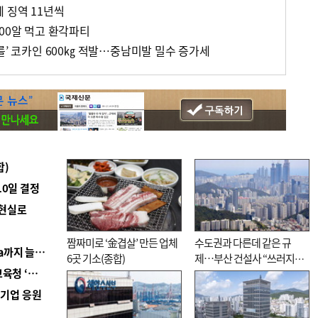
 징역 11년씩
00알 먹고 환각파티
를’ 코카인 600㎏ 적발…중남미발 밀수 증가세
합)
10일 결정
 현실로
짬짜미로 ‘金겹살’ 만든 업체
수도권과 다른데 같은 규
■ 경남 농정 비전 ‘잘 사는 농촌’…스마트팜 1000㏊까지 늘린다
6곳 기소(종합)
제…부산 건설사 “쓰러지기
■ 교육혁신선도지 공모 코앞인데…구·군 난색에 교육청 ‘쩔쩔’
직전”
역기업 응원