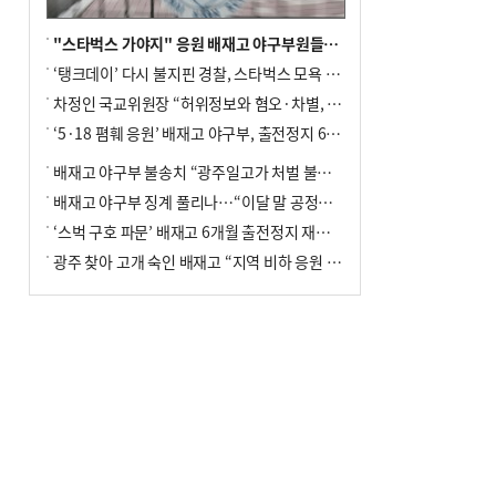
"스타벅스 가야지" 응원 배재고 야구부원들, 학교서 징계 처분
‘탱크데이’ 다시 불지핀 경찰, 스타벅스 모욕 혐의 압수수색
차정인 국교위원장 “허위정보와 혐오·차별, 학교 교실까지 유입"
‘5·18 폄훼 응원’ 배재고 야구부, 출전정지 6개월→1개월 감경
배재고 야구부 불송치 “광주일고가 처벌 불원 의사 표해”
배재고 야구부 징계 풀리나…“이달 말 공정위서 재심의”
‘스벅 구호 파문’ 배재고 6개월 출전정지 재심 신청키로
광주 찾아 고개 숙인 배재고 “지역 비하 응원 잘못”(종합)