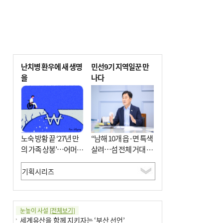
난치병 환우에 새 생명
민선9기 지역일꾼 만
을
나다
노숙 방황 끝 ‘27년 만
“남해 10개 읍·면 특색
의 가족 상봉’…어머니
살려…섬 전체 거대 정
와 행복 꿈꿔
원으로 조성”
눈높이 사설
[전체보기]
세계유산을 함께 지키자는 ‘부산 선언’