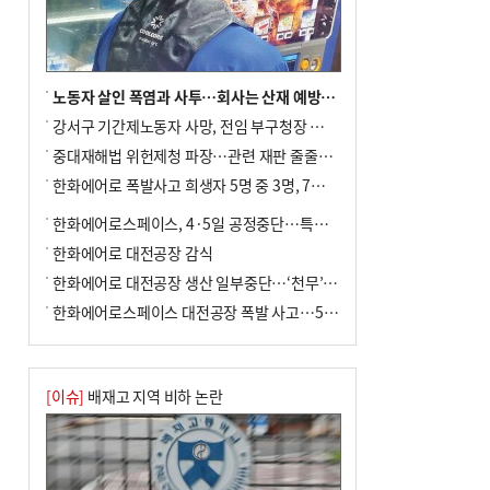
노동자 살인 폭염과 사투…회사는 산재 예방·전기료 절감 전력
강서구 기간제노동자 사망, 전임 부구청장 檢 송치
중대재해법 위헌제청 파장…관련 재판 줄줄이 브레이크
한화에어로 폭발사고 희생자 5명 중 3명, 7일 영면
한화에어로스페이스, 4·5일 공정중단…특별 안전점검
한화에어로 대전공장 감식
한화에어로 대전공장 생산 일부중단…‘천무’ 수출 비상
한화에어로스페이스 대전공장 폭발 사고…5명 사망·2명 부상(종합)
[이슈]
배재고 지역 비하 논란