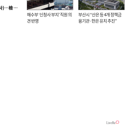
■ 검사 신분 버리고 직급하향(10년 이하 저연차 검사)…檢 중수청행 기피
해수부 ‘신청사 부지’ 직원 의
부산시 “산은 등 4개 정책금
견 반영
융기관·한은 유치 추진”