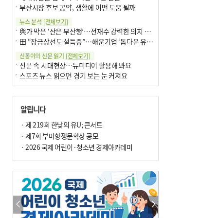
부산시장 후보 공약, 생활에 어떤 도움 될까
뉴스 분석
[전체보기]
與가 막은 ‘산은 부산행’…전재수 강력한 의지 표명 없인 공염불
田 “장금상선도 설득중”…해운기업 ‘톱다운 유치전’ 가속
신통이의 신문 읽기
[전체보기]
신문 속 시대현상…뉴미디어 활용해 봐요
스포츠 뉴스 읽으면 경기 보는 눈 커져요
어떻게 생각하십니까
[전체보기]
구·군 승진 축하화분 관행 없애자니 소상공인 울상
알립니다
3년째 병상에 있는 구의원…의정활동 못해도 월급 그대로
팩트체크
· 제 219회 한낮의 유U; 콘서트
[전체보기]
금정산 반려견 데리고 갈 수 있나…알아보니 ‘국립공원은 출입 불가’
· 제7회 부마항쟁문학상 공모
서울 도림천도 공업용수 활용한다는 사례, 정수 없이 한강물 공급…수질만 공업용수
· 2026 국제 어린이·청소년 경제아카데미
포토에세이
[전체보기]
연꽃 위 개개비
의령 한우산 털중나리
한 손 뉴스
[전체보기]
시민이 개발한 폭염 대응 앱 ‘그늘로’ 길안내 지도 등 인기
골목 맛집 발굴 고메 셀렉션…부산시, 페스티벌 시월 연계