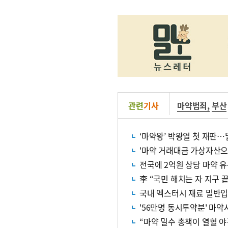
관련
기사
마약범죄
,
부산
‘마약왕’ 박왕열 첫 재판
'마약 거래대금 가상자산으
전국에 2억원 상당 마약 유
李 “국민 해치는 자 지구 
국내 엑스터시 재료 밀반입
'56만명 동시투약분' 마약
“마약 밀수 총책이 열혈 