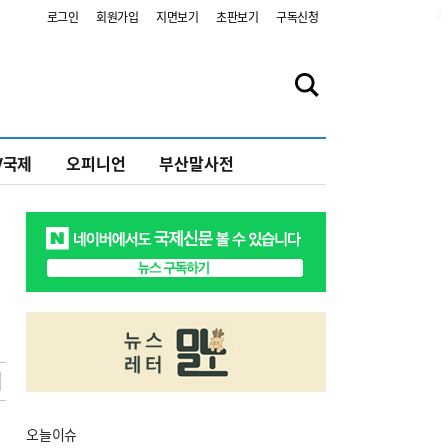
2
로그인
회원가입
지면보기
초판보기
구독신청
V국제
오피니언
부산말사전
오늘
이슈