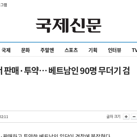
타그램
국제
문화
주말엔
스포츠
기획
인터뷰
T
서 판매·투약… 베트남인 90명 무더기 검
02:11
글자 크기
·판매하고 투약한 베트남인 일당이 경찰에 붙잡혔다.