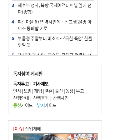
3
해수부 청사, 북항 국제여객터미널 옆에 선
다(종합)
4
피란마을 67년 역사인데…전교생 24명 아
미초 통폐합 기로
5
부울경 주말부터 비소식…‘극한 폭염’ 한풀
꺾일 듯
6
“낙동강권 삼락·을숙도·다대포 연결해 서
부산 관광 키우자”
7
오늘의 날씨- 2026년 8월 7일
독자참여 게시판
8
외국인 선원 ‘인신매매 경유지’ 된 부산…
독자투고
|
기사제보
우려가 현실로
인사
|
모임
|
개업
|
결혼
|
출산
|
동정
|
부고
9
산행안내
[사설] 해수부 신청사 북항으로 확정, 해양
|
산행후기
|
산행사진
수도 도약의 전환점
등산
가이드
|
낚시
가이드
10
르노 못 타는 부산시장…관용차 규정에 막
힌 지역기업 응원
[이슈]
산업재해