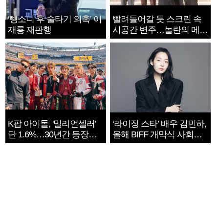
‘뺑소니 후 술타기 의혹’ 이
빨려들어갈 듯 스크린 속
재룡 재판행
시공간 변주…놀란의 메시
지는 ‘전쟁 속죄’
K팝 아이돌, '밀리언셀러'
‘라이징 스타’ 배우 김민하,
단 1.6%…30년간 등장
올해 BIFF 개막식 사회자
1182개팀 전수조사
확정