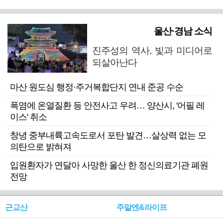
울산·경남 소식
진주성의 역사, 빛과 미디어로
되살아난다
마산 원도심 행정·주거복합단지 연내 준공 수순
폭염에 온열질환 등 안전사고 우려… 양산시, '어필 레
이스' 취소
창녕 중부내륙고속도로서 포탄 발견…살상력 없는 모
의탄으로 밝혀져
입원환자가 연달아 사망한 울산 한 정신의료기관 폐원
전망
근교산
주말엔&라이프