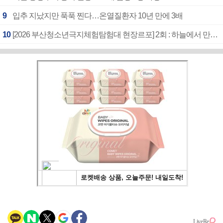
9
입추 지났지만 푹푹 찐다…온열질환자 10년 만에 3배
10
[2026 부산청소년극지체험탐험대 현장르포] 2회 : 하늘에서 만난 얼음의 나라