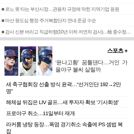
■ 르노 못 타는 부산시장…관용차 규정에 막힌 지역기업 응원
■ 마산 원도심 행정·주거복합단지 연내 준공 수순
■ 검사 신분 버리고 직급하향(10년 이하 저연차 검사)…檢 중수청행 기피
스포츠 +
‘윤나고황’ 꿈틀댄다…거인 가
을야구 불씨 살릴까
새 축구협회장 선출 방식 윤곽…“선거인단 192→2만
명”
해체설 뒤집은 LIV 골프…새 투자자 확보 ‘기사회생’
프로야구 취소…11일부터 재개
라커룸 냉탕 등장…폭염 경기취소 속출에 PS 셈법 복
잡