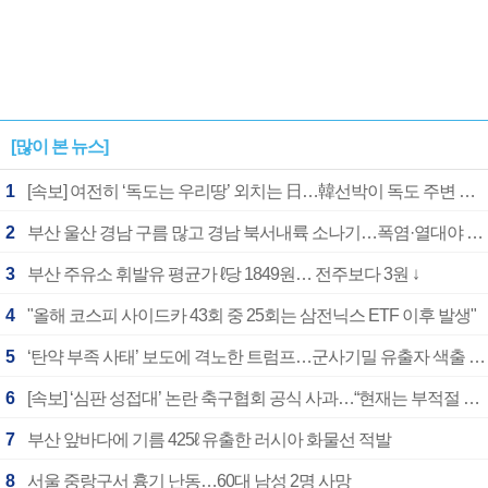
[많이 본 뉴스]
1
[속보] 여전히 ‘독도는 우리땅’ 외치는 日…韓선박이 독도 주변 해양조사 활동하자 반발
2
부산 울산 경남 구름 많고 경남 북서내륙 소나기…폭염·열대야 계속
3
부산 주유소 휘발유 평균가 ℓ당 1849원… 전주보다 3원 ↓
4
"올해 코스피 사이드카 43회 중 25회는 삼전닉스 ETF 이후 발생"
5
‘탄약 부족 사태’ 보도에 격노한 트럼프…군사기밀 유출자 색출 지시
6
[속보] ‘심판 성접대’ 논란 축구협회 공식 사과…“현재는 부적절 행위 없어”
7
부산 앞바다에 기름 425ℓ 유출한 러시아 화물선 적발
8
서울 중랑구서 흉기 난동…60대 남성 2명 사망