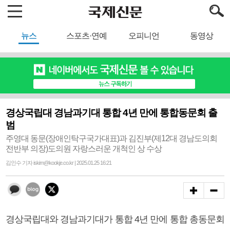
뉴스
스포츠·연예
오피니언
동영상
경상국립대 경남과기대 통합 4년 만에 통합동문회 출
범
주영대 동문(장애인탁구국가대표)과 김진부(제12대 경남도의회
전반부 의장)도의원 자랑스러운 개척인 상 수상
김인수 기자 iskim@kookje.co.kr | 2025.01.25 16:21
경상국립대와 경남과기대가 통합 4년 만에 통합 총동문회