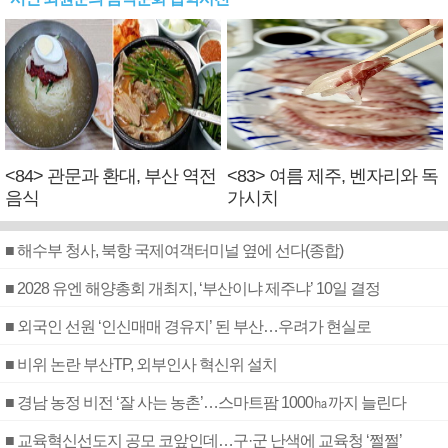
<84> 관문과 환대, 부산 역전
<83> 여름 제주, 벤자리와 독
음식
가시치
■ 해수부 청사, 북항 국제여객터미널 옆에 선다(종합)
■ 2028 유엔 해양총회 개최지, ‘부산이냐 제주냐’ 10일 결정
■ 외국인 선원 ‘인신매매 경유지’ 된 부산…우려가 현실로
■ 비위 논란 부산TP, 외부인사 혁신위 설치
■ 경남 농정 비전 ‘잘 사는 농촌’…스마트팜 1000㏊까지 늘린다
■ 교육혁신선도지 공모 코앞인데…구·군 난색에 교육청 ‘쩔쩔’