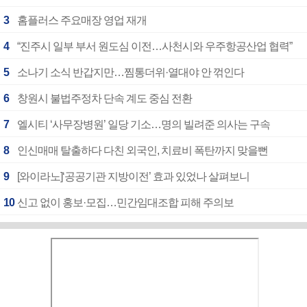
3
홈플러스 주요매장 영업 재개
4
“진주시 일부 부서 원도심 이전…사천시와 우주항공산업 협력”
5
소나기 소식 반갑지만…찜통더위·열대야 안 꺾인다
6
창원시 불법주정차 단속 계도 중심 전환
7
엘시티 ‘사무장병원’ 일당 기소…명의 빌려준 의사는 구속
8
인신매매 탈출하다 다친 외국인, 치료비 폭탄까지 맞을뻔
9
[와이라노]‘공공기관 지방이전’ 효과 있었나 살펴보니
10
신고 없이 홍보·모집…민간임대조합 피해 주의보