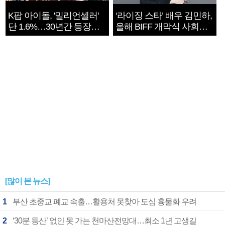
K팝 아이돌, '밀리언셀러'
‘라이징 스타’ 배우 김민하,
단 1.6%…30년간 등장
올해 BIFF 개막식 사회자
1182개팀 전수조사
확정
[많이 본 뉴스]
1
부산 초중교 폐교 속출…활용처 못찾아 도심 흉물화 우려
2
‘30분 등산’ 없인 못 가는 천마산전망대…최소 1년 고생길