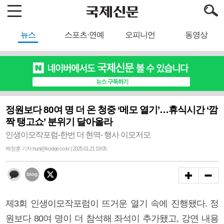
뉴스
스포츠·연예
오피니언
동영상
정원보다 80여 명 더 온 청중 ‘메모 열기’…휴식시간 ‘깜
짝 탱고쇼’ 분위기 달아올라
인생이모작포럼-한번 더 현역- 행사 이모저모
백창훈 기자 huni@kookje.co.kr | 2025.01.21 19:05
제3회 인생이모작포럼이 뜨거운 열기 속에 진행됐다. 정
원보다 80여 명이 더 참석해 좌석이 추가됐고, 강연 내용