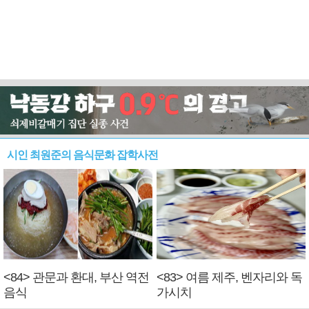
시인 최원준의 음식문화 잡학사전
<84> 관문과 환대, 부산 역전
<83> 여름 제주, 벤자리와 독
음식
가시치