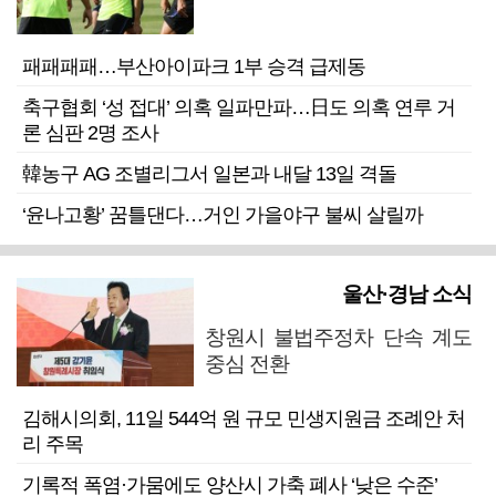
패패패패…부산아이파크 1부 승격 급제동
축구협회 ‘성 접대’ 의혹 일파만파…日도 의혹 연루 거
론 심판 2명 조사
韓농구 AG 조별리그서 일본과 내달 13일 격돌
‘윤나고황’ 꿈틀댄다…거인 가을야구 불씨 살릴까
울산·경남 소식
창원시 불법주정차 단속 계도
중심 전환
김해시의회, 11일 544억 원 규모 민생지원금 조례안 처
리 주목
기록적 폭염·가뭄에도 양산시 가축 폐사 ‘낮은 수준’