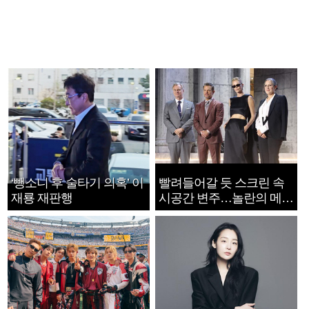
‘뺑소니 후 술타기 의혹’ 이
빨려들어갈 듯 스크린 속
재룡 재판행
시공간 변주…놀란의 메시
지는 ‘전쟁 속죄’