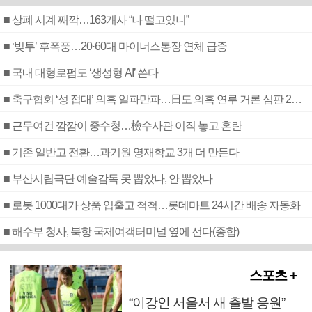
■ 상폐 시계 째깍…163개사 “나 떨고있니”
■ ‘빚투’ 후폭풍…20·60대 마이너스통장 연체 급증
■ 국내 대형로펌도 ‘생성형 AI’ 쓴다
■ 축구협회 ‘성 접대’ 의혹 일파만파…日도 의혹 연루 거론 심판 2명 조사
■ 근무여건 깜깜이 중수청…檢수사관 이직 놓고 혼란
■ 기존 일반고 전환…과기원 영재학교 3개 더 만든다
■ 부산시립극단 예술감독 못 뽑았나, 안 뽑았나
■ 로봇 1000대가 상품 입출고 척척…롯데마트 24시간 배송 자동화
■ 해수부 청사, 북항 국제여객터미널 옆에 선다(종합)
스포츠 +
“이강인 서울서 새 출발 응원”