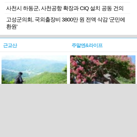
사천시 하동군, 사천공항 확장과 CIQ 설치 공동 건의
고성군의회, 국외출장비 3800만 원 전액 삭감 '군민에
환원'
근교산
주말엔&라이프
근교산&그너머…상주·문경
폭염보다 더 뜨거워라…100
청화산~시루봉
일을 붉게 불태울 ‘선비정신’
피었네
PC버전
엑스
페이스북