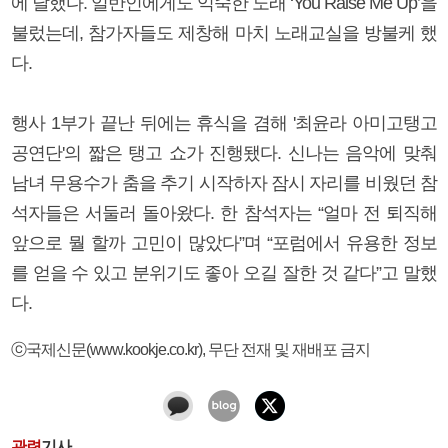
에 달했다. 일반인에게도 익숙한 노래 ‘You Raise Me Up’을
불렀는데, 참가자들도 제창해 마치 노래교실을 방불케 했
다.
행사 1부가 끝난 뒤에는 휴식을 겸해 '최윤라 아미고탱고
공연단'의 짧은 탱고 쇼가 진행됐다. 신나는 음악에 맞춰
남녀 무용수가 춤을 추기 시작하자 잠시 자리를 비웠던 참
석자들은 서둘러 돌아왔다. 한 참석자는 “얼마 전 퇴직해
앞으로 뭘 할까 고민이 많았다”며 “포럼에서 유용한 정보
를 얻을 수 있고 분위기도 좋아 오길 잘한 것 같다”고 말했
다.
ⓒ국제신문(www.kookje.co.kr), 무단 전재 및 재배포 금지
관련
기사