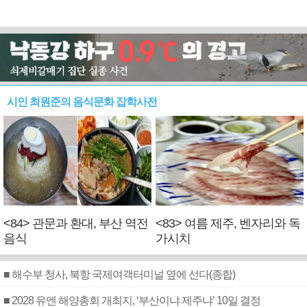
시인 최원준의 음식문화 잡학사전
<84> 관문과 환대, 부산 역전
<83> 여름 제주, 벤자리와 독
음식
가시치
■ 해수부 청사, 북항 국제여객터미널 옆에 선다(종합)
■ 2028 유엔 해양총회 개최지, ‘부산이냐 제주냐’ 10일 결정