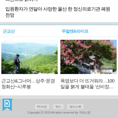
입원환자가 연달아 사망한 울산 한 정신의료기관 폐원
전망
근교산
주말엔&라이프
근교산&그너머…상주·문경
폭염보다 더 뜨거워라…100
청화산~시루봉
일을 붉게 불태울 ‘선비정신’
피었네
PC버전
엑스
페이스북
Copyright ⓒ 2015 All rights reserved by 국제신문