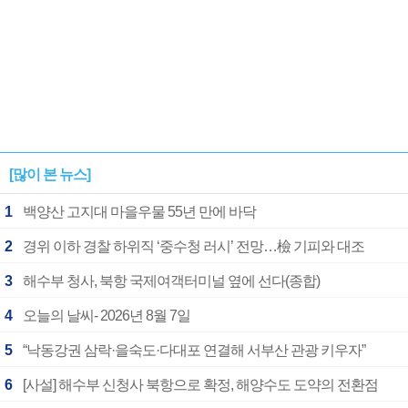
[많이 본 뉴스]
1
백양산 고지대 마을우물 55년 만에 바닥
2
경위 이하 경찰 하위직 ‘중수청 러시’ 전망…檢 기피와 대조
3
해수부 청사, 북항 국제여객터미널 옆에 선다(종합)
4
오늘의 날씨- 2026년 8월 7일
5
“낙동강권 삼락·을숙도·다대포 연결해 서부산 관광 키우자”
6
[사설] 해수부 신청사 북항으로 확정, 해양수도 도약의 전환점