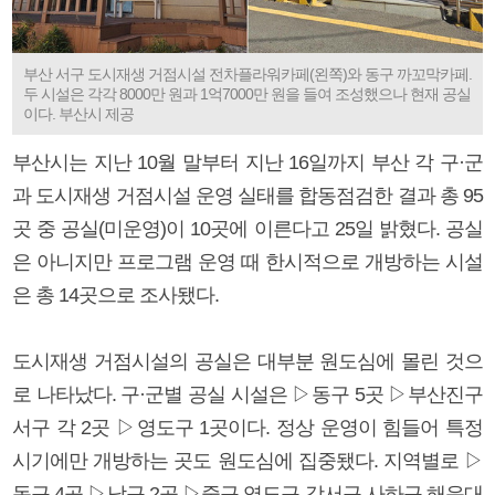
부산 서구 도시재생 거점시설 전차플라워카페(왼쪽)와 동구 까꼬막카페.
두 시설은 각각 8000만 원과 1억7000만 원을 들여 조성했으나 현재 공실
이다. 부산시 제공
부산시는 지난 10월 말부터 지난 16일까지 부산 각 구·군
과 도시재생 거점시설 운영 실태를 합동점검한 결과 총 95
곳 중 공실(미운영)이 10곳에 이른다고 25일 밝혔다. 공실
은 아니지만 프로그램 운영 때 한시적으로 개방하는 시설
은 총 14곳으로 조사됐다.
도시재생 거점시설의 공실은 대부분 원도심에 몰린 것으
로 나타났다. 구·군별 공실 시설은 ▷동구 5곳 ▷부산진구
서구 각 2곳 ▷영도구 1곳이다. 정상 운영이 힘들어 특정
시기에만 개방하는 곳도 원도심에 집중됐다. 지역별로 ▷
동구 4곳 ▷남구 2곳 ▷중구 영도구 강서구 사하구 해운대