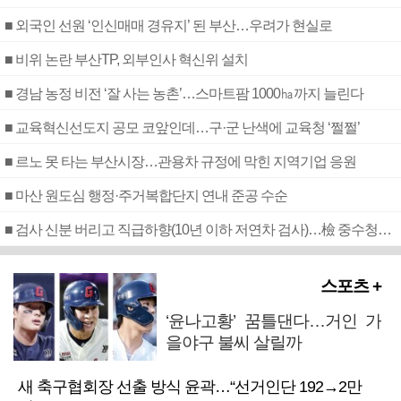
■ 외국인 선원 ‘인신매매 경유지’ 된 부산…우려가 현실로
■ 비위 논란 부산TP, 외부인사 혁신위 설치
■ 경남 농정 비전 ‘잘 사는 농촌’…스마트팜 1000㏊까지 늘린다
■ 교육혁신선도지 공모 코앞인데…구·군 난색에 교육청 ‘쩔쩔’
■ 르노 못 타는 부산시장…관용차 규정에 막힌 지역기업 응원
■ 마산 원도심 행정·주거복합단지 연내 준공 수순
■ 검사 신분 버리고 직급하향(10년 이하 저연차 검사)…檢 중수청행 기피
스포츠 +
‘윤나고황’ 꿈틀댄다…거인 가
을야구 불씨 살릴까
새 축구협회장 선출 방식 윤곽…“선거인단 192→2만