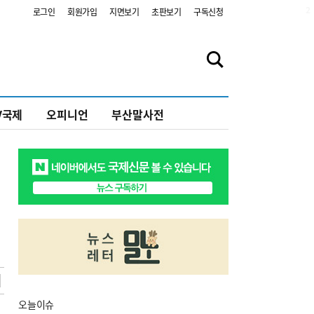
2
로그인
회원가입
지면보기
초판보기
구독신청
V국제
오피니언
부산말사전
오늘
이슈