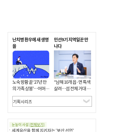
난치병 환우에 새 생명
민선9기 지역일꾼 만
을
나다
노숙 방황 끝 ‘27년 만
“남해 10개 읍·면 특색
의 가족 상봉’…어머니
살려…섬 전체 거대 정
와 행복 꿈꿔
원으로 조성”
눈높이 사설
[전체보기]
세계유산을 함께 지키자는 ‘부산 선언’