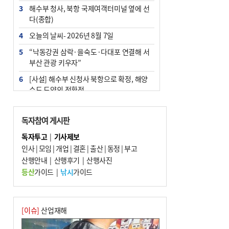
3
해수부 청사, 북항 국제여객터미널 옆에 선
다(종합)
4
오늘의 날씨- 2026년 8월 7일
5
“낙동강권 삼락·을숙도·다대포 연결해 서
부산 관광 키우자”
6
[사설] 해수부 신청사 북항으로 확정, 해양
수도 도약의 전환점
7
부울경 주말부터 비소식…‘극한 폭염’ 한풀
꺾일 듯
독자참여 게시판
8
피란마을 67년 역사인데…전교생 24명 아
독자투고
|
기사제보
미초 통폐합 기로
인사
|
모임
|
개업
|
결혼
|
출산
|
동정
|
부고
9
산행안내
외국인 선원 ‘인신매매 경유지’ 된 부산…
|
산행후기
|
산행사진
우려가 현실로
등산
가이드
|
낚시
가이드
10
수사독점 책임 커진 경찰, 방치사건 해결 부
랴부랴 속도전
[이슈]
산업재해