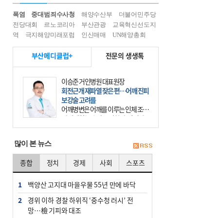
폭염
중대범죄수사청
해양수산부
더불어민주당
전당대회
르노코리아
부산관광
교육혁신선도지
역
극지해양미래포럼
인신매매
UN해양총회
부산메디클럽+
전문의 생생톡
이승준 거인병원 대표원장
회전근개 재파열 잦은 편…어깨 진피
보강술 고려를
어깨병변은 어깨를 이루는 인체 조직
에 발생하는 손상을 말한다. 여기에
는 오십견과 회전근개 증후군, 어깨
의 석회성 힘줄염 등이 있다. 국민건
많이 본 뉴스
강보험에 의하면 어깨병변
종합
정치
경제
사회
스포츠
1
백양산 고지대 마을우물 55년 만에 바닥
2
경위 이하 경찰 하위직 ‘중수청 러시’ 전
망…檢 기피와 대조