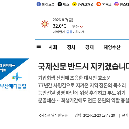
페이스북
엑스
카카오채널
유튜브
인스
사회
정치
경제
해양수산
국제신문 반드시 지키겠습니
기업회생 신청에 즈음한 대시민 호소문
77년간 사명감으로 지켜온 지역 정론의 목소리
능인선원 경영 파탄에 위상 추락하고 부도 위기
분골쇄신… 회생기간에도 언론 본연의 역할 충
국제신문 임직원 일동
| 입력 : 2024-12-23 19:48:29
| 본지