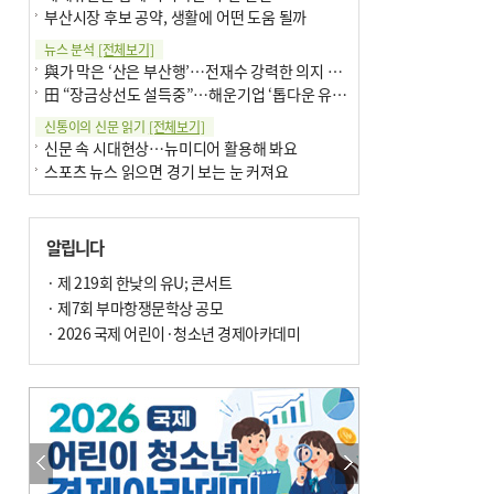
부산시장 후보 공약, 생활에 어떤 도움 될까
뉴스 분석
[전체보기]
與가 막은 ‘산은 부산행’…전재수 강력한 의지 표명 없인 공염불
田 “장금상선도 설득중”…해운기업 ‘톱다운 유치전’ 가속
신통이의 신문 읽기
[전체보기]
신문 속 시대현상…뉴미디어 활용해 봐요
스포츠 뉴스 읽으면 경기 보는 눈 커져요
어떻게 생각하십니까
[전체보기]
구·군 승진 축하화분 관행 없애자니 소상공인 울상
알립니다
3년째 병상에 있는 구의원…의정활동 못해도 월급 그대로
팩트체크
· 제 219회 한낮의 유U; 콘서트
[전체보기]
금정산 반려견 데리고 갈 수 있나…알아보니 ‘국립공원은 출입 불가’
· 제7회 부마항쟁문학상 공모
서울 도림천도 공업용수 활용한다는 사례, 정수 없이 한강물 공급…수질만 공업용수
· 2026 국제 어린이·청소년 경제아카데미
포토에세이
[전체보기]
연꽃 위 개개비
의령 한우산 털중나리
한 손 뉴스
[전체보기]
시민이 개발한 폭염 대응 앱 ‘그늘로’ 길안내 지도 등 인기
골목 맛집 발굴 고메 셀렉션…부산시, 페스티벌 시월 연계