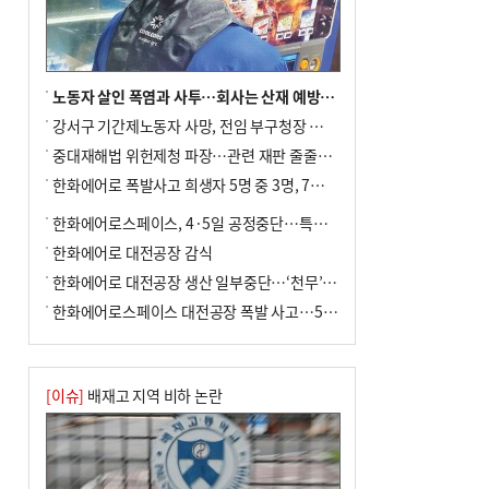
노동자 살인 폭염과 사투…회사는 산재 예방·전기료 절감 전력
강서구 기간제노동자 사망, 전임 부구청장 檢 송치
중대재해법 위헌제청 파장…관련 재판 줄줄이 브레이크
한화에어로 폭발사고 희생자 5명 중 3명, 7일 영면
한화에어로스페이스, 4·5일 공정중단…특별 안전점검
한화에어로 대전공장 감식
한화에어로 대전공장 생산 일부중단…‘천무’ 수출 비상
한화에어로스페이스 대전공장 폭발 사고…5명 사망·2명 부상(종합)
[이슈]
배재고 지역 비하 논란