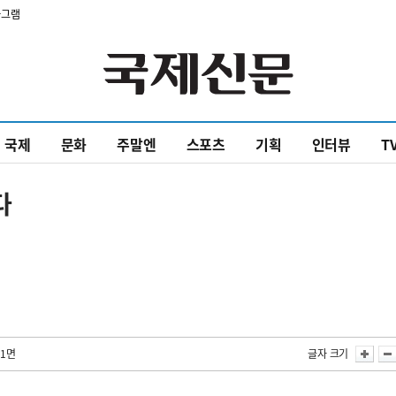
타그램
국제
문화
주말엔
스포츠
기획
인터뷰
T
다
실
 1면
글자 크기