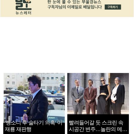
‘뺑소니 후 술타기 의혹’ 이
빨려들어갈 듯 스크린 속
재룡 재판행
시공간 변주…놀란의 메시