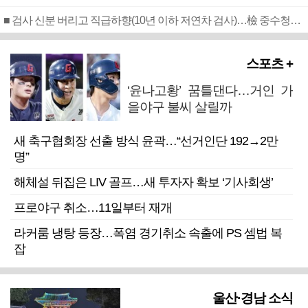
■ 검사 신분 버리고 직급하향(10년 이하 저연차 검사)…檢 중수청행 기피
스포츠 +
‘윤나고황’ 꿈틀댄다…거인 가
을야구 불씨 살릴까
새 축구협회장 선출 방식 윤곽…“선거인단 192→2만
명”
해체설 뒤집은 LIV 골프…새 투자자 확보 ‘기사회생’
프로야구 취소…11일부터 재개
라커룸 냉탕 등장…폭염 경기취소 속출에 PS 셈법 복
잡
울산·경남 소식