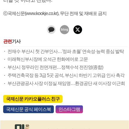
ⓒ국제신문(www.kookje.co.kr), 무단 전재 및 재배포 금지
관련
기사
전재수 부산시 첫 간부인사…'정파 초월' 연속성·능력 중심 발탁
미래혁신부시장에 오석근 한화에어로 고문
부산시 정무라인 전면개편…정책수석 전진영(종합)
주택건축국장 등 3급 5곳 공석, 부산시 하반기 고위급 인사 촉각
부산관광공사 사장 이정실 재임명…환경공단 새 이사장 이근희
국제신문 카카오플러스 친구
국제신문 공식 페이스북
인스타그램