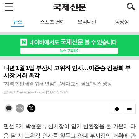
뉴스
스포츠·연예
오피니언
동영상
내년 1월 1일 부산시 고위직 인사…이준승·김광회 부
시장 거취 촉각
“지역 현안해결 위해 연임”…“세대교체 필요” 의견 팽팽
김미희 기자 maha@kookje.co.kr | 2024.11.27 19:11
민선 8기 박형준 부산시장이 임기 반환점을 돈 가운데 다
음 달 시 고위직 인사를 앞두고 양대 부시장의 거취에 관