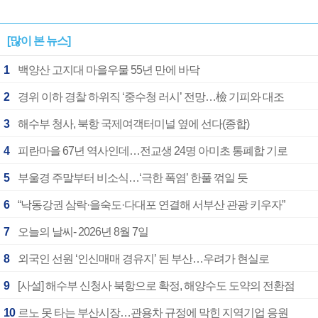
[많이 본 뉴스]
1
백양산 고지대 마을우물 55년 만에 바닥
2
경위 이하 경찰 하위직 ‘중수청 러시’ 전망…檢 기피와 대조
3
해수부 청사, 북항 국제여객터미널 옆에 선다(종합)
4
피란마을 67년 역사인데…전교생 24명 아미초 통폐합 기로
5
부울경 주말부터 비소식…‘극한 폭염’ 한풀 꺾일 듯
6
“낙동강권 삼락·을숙도·다대포 연결해 서부산 관광 키우자”
7
오늘의 날씨- 2026년 8월 7일
8
외국인 선원 ‘인신매매 경유지’ 된 부산…우려가 현실로
9
[사설] 해수부 신청사 북항으로 확정, 해양수도 도약의 전환점
10
르노 못 타는 부산시장…관용차 규정에 막힌 지역기업 응원