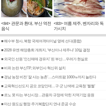
<84> 관문과 환대, 부산 역전
<83> 여름 제주, 벤자리와 독
음식
가시치
■ 해수부 청사, 북항 국제여객터미널 옆에 선다(종합)
■ 2028 유엔 해양총회 개최지, ‘부산이냐 제주냐’ 10일 결정
■ 외국인 선원 ‘인신매매 경유지’ 된 부산…우려가 현실로
■ 비위 논란 부산TP, 외부인사 혁신위 설치
■ 경남 농정 비전 ‘잘 사는 농촌’…스마트팜 1000㏊까지 늘린다
■ 교육혁신선도지 공모 코앞인데…구·군 난색에 교육청 ‘쩔쩔’
■ 르노 못 타는 부산시장…관용차 규정에 막힌 지역기업 응원
■ 마산 원도심 행정·주거복합단지 연내 준공 수순