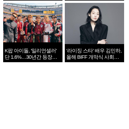
지는 ‘전쟁 속죄’
K팝 아이돌, '밀리언셀러'
‘라이징 스타’ 배우 김민하,
단 1.6%…30년간 등장
올해 BIFF 개막식 사회자
1182개팀 전수조사
확정