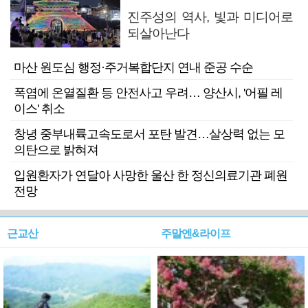
진주성의 역사, 빛과 미디어로
되살아난다
마산 원도심 행정·주거복합단지 연내 준공 수순
폭염에 온열질환 등 안전사고 우려… 양산시, '어필 레
이스' 취소
창녕 중부내륙고속도로서 포탄 발견…살상력 없는 모
의탄으로 밝혀져
입원환자가 연달아 사망한 울산 한 정신의료기관 폐원
전망
근교산
주말엔&라이프