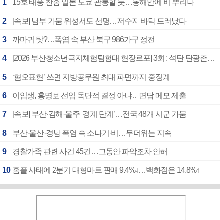
1
15호 태풍 찬홈 일본 도쿄 관통할 듯…동해안에 비 뿌리나
2
[속보] 남부 가뭄 위성서도 선명…저수지 바닥 드러났다
3
까마귀 탓?…폭염 속 부산 북구 986가구 정전
4
[2026 부산청소년극지체험탐험대 현장르포] 3회 : 석탄 탄광촌에서 북극 연구의 중심지로
5
‘혐오표현’ 쓰면 지방공무원 최대 파면까지 중징계
6
이임생, 홍명보 선임 독단적 결정 아냐…면담 메모 제출
7
[속보] 부산·김해·울주 ‘경계 단계’…전국 48개 시군 가뭄
8
부산·울산·경남 폭염 속 소나기·비…무더위는 지속
9
경찰가족 관련 사건 45건…그동안 파악조차 안해
10
홈플 사태에 2분기 대형마트 판매 9.4%↓…백화점은 14.8%↑