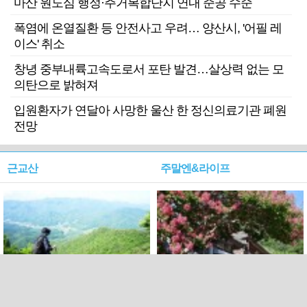
마산 원도심 행정·주거복합단지 연내 준공 수순
폭염에 온열질환 등 안전사고 우려… 양산시, '어필 레
이스' 취소
창녕 중부내륙고속도로서 포탄 발견…살상력 없는 모
의탄으로 밝혀져
입원환자가 연달아 사망한 울산 한 정신의료기관 폐원
전망
근교산
주말엔&라이프
근교산&그너머…상주·문경
폭염보다 더 뜨거워라…100