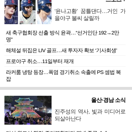
‘윤나고황’ 꿈틀댄다…거인 가
을야구 불씨 살릴까
새 축구협회장 선출 방식 윤곽…“선거인단 192→2만
명”
해체설 뒤집은 LIV 골프…새 투자자 확보 ‘기사회생’
프로야구 취소…11일부터 재개
라커룸 냉탕 등장…폭염 경기취소 속출에 PS 셈법 복
잡
울산·경남 소식
진주성의 역사, 빛과 미디어로
되살아난다