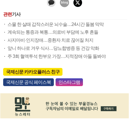
관련
기사
스물 한 살때 갑작스러운 뇌수술…24시간 돌봄 막막
계속되는 통증과 복통…의료비 부담에 노후 흔들
사지마비·인지장애…중환자 치료 끊어질 처지
앞니 하나로 겨우 식사…당뇨합병증 등 건강 악화
주 3회 혈액투석 한부모 가장…지적장애 아들 돌봐야
국제신문 카카오플러스 친구
국제신문 공식 페이스북
인스타그램