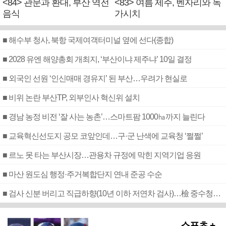
<84> 관문과 환대, 부산 역전
<83> 여름 제주, 벤자리와 독
음식
가시치
■ 해수부 청사, 북항 국제여객터미널 옆에 선다(종합)
■ 2028 유엔 해양총회 개최지, ‘부산이냐 제주냐’ 10일 결정
■ 외국인 선원 ‘인신매매 경유지’ 된 부산…우려가 현실로
■ 비위 논란 부산TP, 외부인사 혁신위 설치
■ 경남 농정 비전 ‘잘 사는 농촌’…스마트팜 1000㏊까지 늘린다
■ 교육혁신선도지 공모 코앞인데…구·군 난색에 교육청 ‘쩔쩔’
■ 르노 못 타는 부산시장…관용차 규정에 막힌 지역기업 응원
■ 마산 원도심 행정·주거복합단지 연내 준공 수순
■ 검사 신분 버리고 직급하향(10년 이하 저연차 검사)…檢 중수청행 기피
스포츠 +