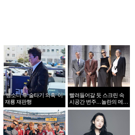
‘뺑소니 후 술타기 의혹’ 이
빨려들어갈 듯 스크린 속
재룡 재판행
시공간 변주…놀란의 메시
지는 ‘전쟁 속죄’