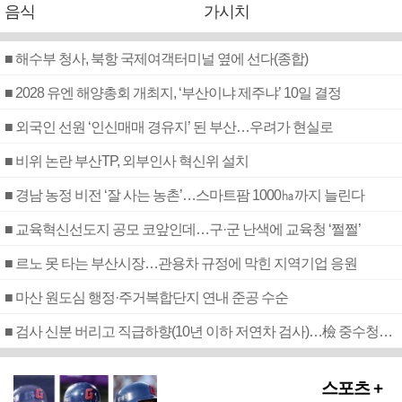
음식
가시치
■ 해수부 청사, 북항 국제여객터미널 옆에 선다(종합)
■ 2028 유엔 해양총회 개최지, ‘부산이냐 제주냐’ 10일 결정
■ 외국인 선원 ‘인신매매 경유지’ 된 부산…우려가 현실로
■ 비위 논란 부산TP, 외부인사 혁신위 설치
■ 경남 농정 비전 ‘잘 사는 농촌’…스마트팜 1000㏊까지 늘린다
■ 교육혁신선도지 공모 코앞인데…구·군 난색에 교육청 ‘쩔쩔’
■ 르노 못 타는 부산시장…관용차 규정에 막힌 지역기업 응원
■ 마산 원도심 행정·주거복합단지 연내 준공 수순
■ 검사 신분 버리고 직급하향(10년 이하 저연차 검사)…檢 중수청행 기피
스포츠 +