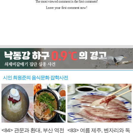
시인 최원준의 음식문화 잡학사전
<84> 관문과 환대, 부산 역전
<83> 여름 제주, 벤자리와 독