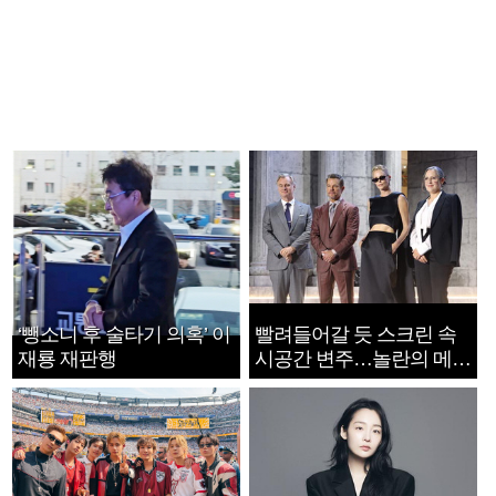
‘뺑소니 후 술타기 의혹’ 이
빨려들어갈 듯 스크린 속
재룡 재판행
시공간 변주…놀란의 메시
지는 ‘전쟁 속죄’