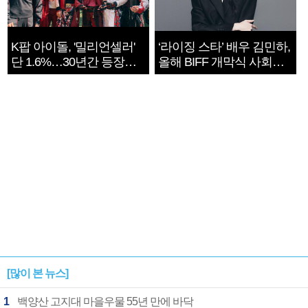
K팝 아이돌, '밀리언셀러'
‘라이징 스타’ 배우 김민하,
단 1.6%…30년간 등장
올해 BIFF 개막식 사회자
1182개팀 전수조사
확정
[많이 본 뉴스]
1
백양산 고지대 마을우물 55년 만에 바닥