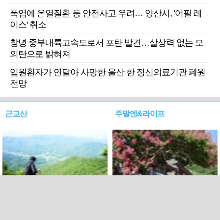
폭염에 온열질환 등 안전사고 우려… 양산시, '어필 레
이스' 취소
창녕 중부내륙고속도로서 포탄 발견…살상력 없는 모
의탄으로 밝혀져
입원환자가 연달아 사망한 울산 한 정신의료기관 폐원
전망
근교산
주말엔&라이프
근교산&그너머…상주·문경
폭염보다 더 뜨거워라…100
청화산~시루봉
일을 붉게 불태울 ‘선비정신’