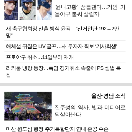
‘윤나고황’ 꿈틀댄다…거인 가
을야구 불씨 살릴까
새 축구협회장 선출 방식 윤곽…“선거인단 192→2만
명”
해체설 뒤집은 LIV 골프…새 투자자 확보 ‘기사회생’
프로야구 취소…11일부터 재개
라커룸 냉탕 등장…폭염 경기취소 속출에 PS 셈법 복
잡
울산·경남 소식
진주성의 역사, 빛과 미디어로
되살아난다
마산 원도심 행정·주거복합단지 연내 준공 수순