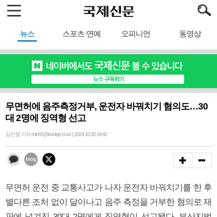
뉴스
스포츠·연예
오피니언
동영상
무면허에 음주측정거부, 운전자 바꿔치기 혐의도…30
대 2명에 징역형 선고
김민정 기자 min55@kookje.co.kr | 2024.10.30 19:42
무면허 운전 중 교통사고가 나자 운전자 바꿔치기를 한 후
별다른 조처 없이 달아나고 음주 측정을 거부한 혐의로 재
판에 넘겨진 30대 2명에게 징역형이 선고됐다. 부산지법