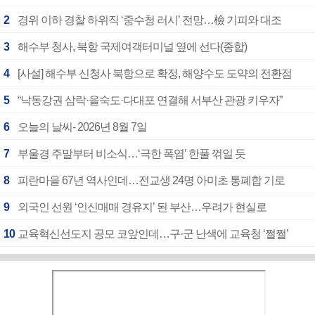
2
경위 이하 경찰 하위직 ‘중수청 러시’ 전망…檢 기피와 대조
3
해수부 청사, 북항 국제여객터미널 옆에 선다(종합)
4
[사설] 해수부 신청사 북항으로 확정, 해양수도 도약의 전환점
5
“낙동강권 삼락·을숙도·다대포 연결해 서부산 관광 키우자”
6
오늘의 날씨- 2026년 8월 7일
7
부울경 주말부터 비소식…‘극한 폭염’ 한풀 꺾일 듯
8
피란마을 67년 역사인데…전교생 24명 아미초 통폐합 기로
9
외국인 선원 ‘인신매매 경유지’ 된 부산…우려가 현실로
10
교육혁신선도지 공모 코앞인데…구·군 난색에 교육청 ‘쩔쩔’