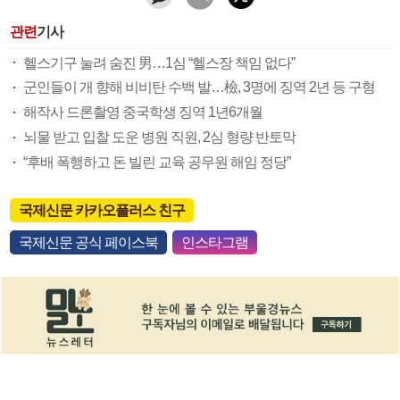
관련
기사
헬스기구 눌려 숨진 男…1심 “헬스장 책임 없다”
군인들이 개 향해 비비탄 수백 발…檢, 3명에 징역 2년 등 구형
해작사 드론촬영 중국학생 징역 1년6개월
뇌물 받고 입찰 도운 병원 직원, 2심 형량 반토막
“후배 폭행하고 돈 빌린 교육 공무원 해임 정당”
국제신문 카카오플러스 친구
국제신문 공식 페이스북
인스타그램