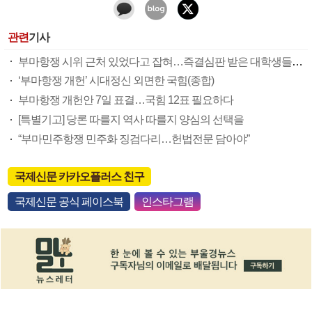
관련
기사
부마항쟁 시위 근처 있었다고 잡혀…즉결심판 받은 대학생들 잇단 무죄
‘부마항쟁 개헌’ 시대정신 외면한 국힘(종합)
부마항쟁 개헌안 7일 표결…국힘 12표 필요하다
[특별기고] 당론 따를지 역사 따를지 양심의 선택을
“부마민주항쟁 민주화 징검다리…헌법전문 담아야”
국제신문 카카오플러스 친구
국제신문 공식 페이스북
인스타그램