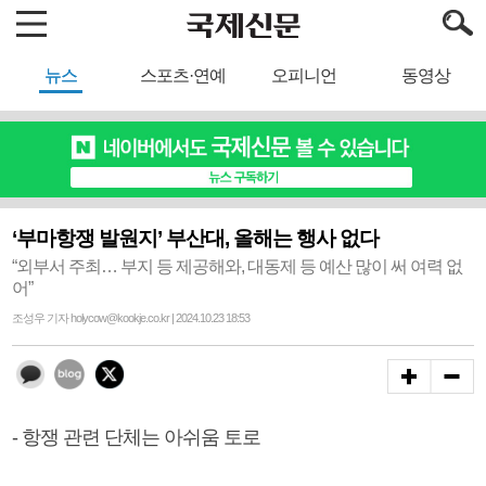
뉴스
스포츠·연예
오피니언
동영상
‘부마항쟁 발원지’ 부산대, 올해는 행사 없다
“외부서 주최… 부지 등 제공해와, 대동제 등 예산 많이 써 여력 없
어”
조성우 기자 holycow@kookje.co.kr | 2024.10.23 18:53
- 항쟁 관련 단체는 아쉬움 토로