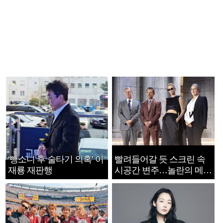
‘뺑소니 후 술타기 의혹’ 이
빨려들어갈 듯 스크린 속
재룡 재판행
시공간 변주…놀란의 메시
지는 ‘전쟁 속죄’