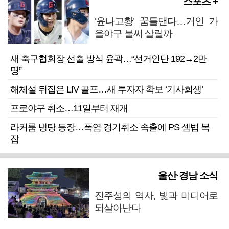
스포츠 +
‘윤나고황’ 꿈틀댄다…거인 가
을야구 불씨 살릴까
새 축구협회장 선출 방식 윤곽…“선거인단 192→2만
명”
해체설 뒤집은 LIV 골프…새 투자자 확보 ‘기사회생’
프로야구 취소…11일부터 재개
라커룸 냉탕 등장…폭염 경기취소 속출에 PS 셈법 복
잡
울산·경남 소식
진주성의 역사, 빛과 미디어로
되살아난다