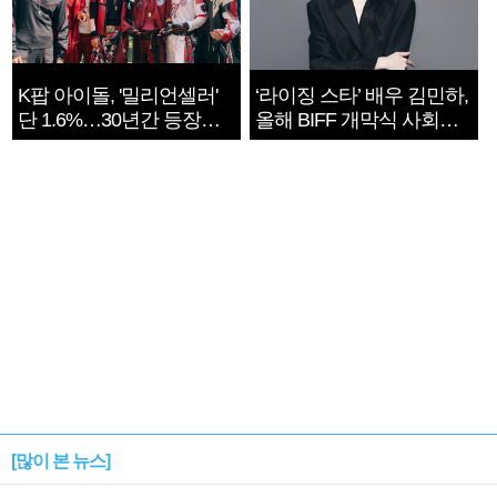
K팝 아이돌, '밀리언셀러'
‘라이징 스타’ 배우 김민하,
단 1.6%…30년간 등장
올해 BIFF 개막식 사회자
1182개팀 전수조사
확정
[많이 본 뉴스]