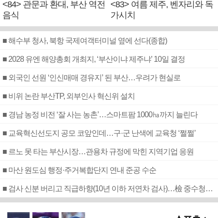
<84> 관문과 환대, 부산 역전
<83> 여름 제주, 벤자리와 독
음식
가시치
■ 해수부 청사, 북항 국제여객터미널 옆에 선다(종합)
■ 2028 유엔 해양총회 개최지, ‘부산이냐 제주냐’ 10일 결정
■ 외국인 선원 ‘인신매매 경유지’ 된 부산…우려가 현실로
■ 비위 논란 부산TP, 외부인사 혁신위 설치
■ 경남 농정 비전 ‘잘 사는 농촌’…스마트팜 1000㏊까지 늘린다
■ 교육혁신선도지 공모 코앞인데…구·군 난색에 교육청 ‘쩔쩔’
■ 르노 못 타는 부산시장…관용차 규정에 막힌 지역기업 응원
■ 마산 원도심 행정·주거복합단지 연내 준공 수순
■ 검사 신분 버리고 직급하향(10년 이하 저연차 검사)…檢 중수청행 기피