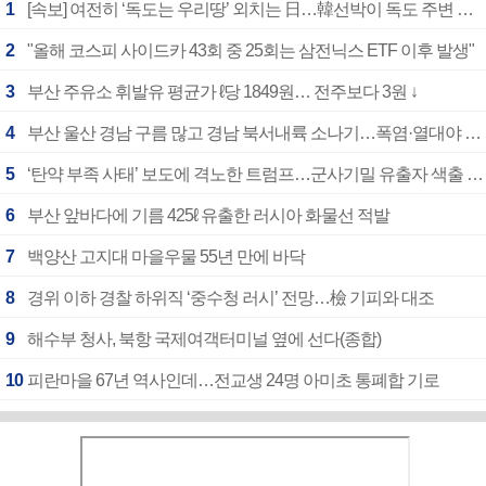
1
[속보] 여전히 ‘독도는 우리땅’ 외치는 日…韓선박이 독도 주변 해양조사 활동하자 반발
2
"올해 코스피 사이드카 43회 중 25회는 삼전닉스 ETF 이후 발생"
3
부산 주유소 휘발유 평균가 ℓ당 1849원… 전주보다 3원 ↓
4
부산 울산 경남 구름 많고 경남 북서내륙 소나기…폭염·열대야 계속
5
‘탄약 부족 사태’ 보도에 격노한 트럼프…군사기밀 유출자 색출 지시
6
부산 앞바다에 기름 425ℓ 유출한 러시아 화물선 적발
7
백양산 고지대 마을우물 55년 만에 바닥
8
경위 이하 경찰 하위직 ‘중수청 러시’ 전망…檢 기피와 대조
9
해수부 청사, 북항 국제여객터미널 옆에 선다(종합)
10
피란마을 67년 역사인데…전교생 24명 아미초 통폐합 기로