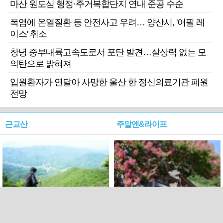
마산 원도심 행정·주거복합단지 연내 준공 수순
폭염에 온열질환 등 안전사고 우려… 양산시, '어필 레
이스' 취소
창녕 중부내륙고속도로서 포탄 발견…살상력 없는 모
의탄으로 밝혀져
입원환자가 연달아 사망한 울산 한 정신의료기관 폐원
전망
근교산
주말엔&라이프
근교산&그너머…상주·문경
폭염보다 더 뜨거워라…100