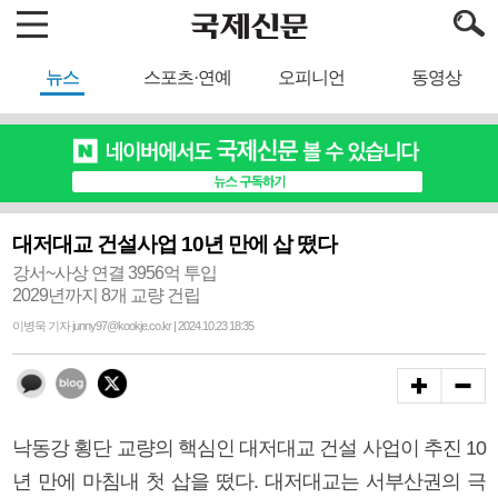
뉴스
스포츠·연예
오피니언
동영상
대저대교 건설사업 10년 만에 삽 떴다
강서~사상 연결 3956억 투입
2029년까지 8개 교량 건립
이병욱 기자 junny97@kookje.co.kr | 2024.10.23 18:35
낙동강 횡단 교량의 핵심인 대저대교 건설 사업이 추진 10
년 만에 마침내 첫 삽을 떴다. 대저대교는 서부산권의 극