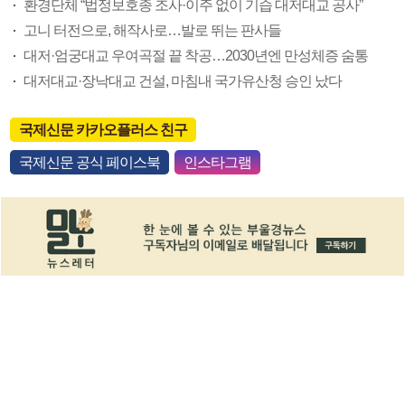
환경단체 “법정보호종 조사·이주 없이 기습 대저대교 공사”
고니 터전으로, 해작사로…발로 뛰는 판사들
대저·엄궁대교 우여곡절 끝 착공…2030년엔 만성체증 숨통
대저대교·장낙대교 건설, 마침내 국가유산청 승인 났다
국제신문 카카오플러스 친구
국제신문 공식 페이스북
인스타그램