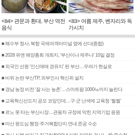
<84> 관문과 환대, 부산 역전
<83> 여름 제주, 벤자리와 독
음식
가시치
■ 해수부 청사, 북항 국제여객터미널 옆에 선다(종합)
■ 2028 유엔 해양총회 개최지, ‘부산이냐 제주냐’ 10일 결정
■ 외국인 선원 ‘인신매매 경유지’ 된 부산…우려가 현실로
■ 비위 논란 부산TP, 외부인사 혁신위 설치
■ 경남 농정 비전 ‘잘 사는 농촌’…스마트팜 1000㏊까지 늘린다
■ 교육혁신선도지 공모 코앞인데…구·군 난색에 교육청 ‘쩔쩔’
■ 르노 못 타는 부산시장…관용차 규정에 막힌 지역기업 응원
■ 마산 원도심 행정·주거복합단지 연내 준공 수순