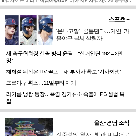
■ 검사 신분 버리고 직급하향(10년 이하 저연차 검사)…檢 중수청행 기피
스포츠 +
‘윤나고황’ 꿈틀댄다…거인 가
을야구 불씨 살릴까
새 축구협회장 선출 방식 윤곽…“선거인단 192→2만
명”
해체설 뒤집은 LIV 골프…새 투자자 확보 ‘기사회생’
프로야구 취소…11일부터 재개
라커룸 냉탕 등장…폭염 경기취소 속출에 PS 셈법 복
잡
울산·경남 소식
진주성의 역사, 빛과 미디어로