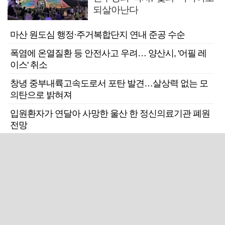
되살아난다
마산 원도심 행정·주거복합단지 연내 준공 수순
폭염에 온열질환 등 안전사고 우려… 양산시, '어필 레
이스' 취소
창녕 중부내륙고속도로서 포탄 발견…살상력 없는 모
의탄으로 밝혀져
입원환자가 연달아 사망한 울산 한 정신의료기관 폐원
전망
근교산
주말엔&라이프