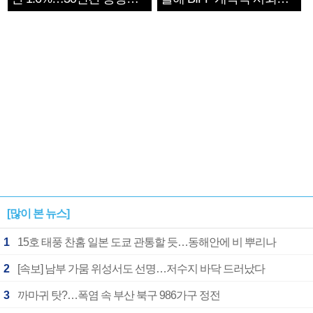
1182개팀 전수조사
확정
[많이 본 뉴스]
1
15호 태풍 찬홈 일본 도쿄 관통할 듯…동해안에 비 뿌리나
2
[속보] 남부 가뭄 위성서도 선명…저수지 바닥 드러났다
3
까마귀 탓?…폭염 속 부산 북구 986가구 정전