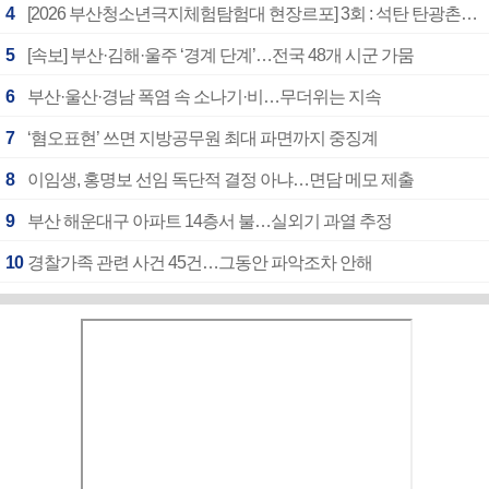
4
[2026 부산청소년극지체험탐험대 현장르포] 3회 : 석탄 탄광촌에서 북극 연구의 중심지로
5
[속보] 부산·김해·울주 ‘경계 단계’…전국 48개 시군 가뭄
6
부산·울산·경남 폭염 속 소나기·비…무더위는 지속
7
‘혐오표현’ 쓰면 지방공무원 최대 파면까지 중징계
8
이임생, 홍명보 선임 독단적 결정 아냐…면담 메모 제출
9
부산 해운대구 아파트 14층서 불…실외기 과열 추정
10
경찰가족 관련 사건 45건…그동안 파악조차 안해