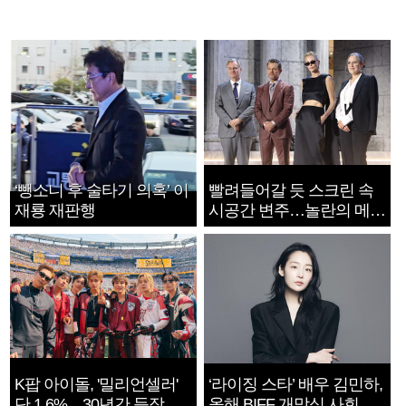
‘뺑소니 후 술타기 의혹’ 이
빨려들어갈 듯 스크린 속
재룡 재판행
시공간 변주…놀란의 메시
지는 ‘전쟁 속죄’
K팝 아이돌, '밀리언셀러'
‘라이징 스타’ 배우 김민하,
단 1.6%…30년간 등장
올해 BIFF 개막식 사회자