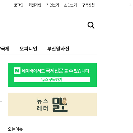
2
로그인
회원가입
지면보기
초판보기
구독신청
V국제
오피니언
부산말사전
오늘
이슈