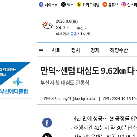
페이스북
엑스
카카오채널
유튜브
인스
사회
정치
경제
해양수산
만덕~센텀 대심도 9.62㎞ 다
부산시 첫 대심도 관통식
이병욱 기자
junny97@kookje.co.kr
| 입력 : 2024-10-15 19:
- 4년 만에 성공… 현 공정률 6
- 주행시간 41분서 약 30분 단
- 사상~해운대는 착공 1년 연기