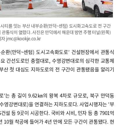
시티를 잇는 부산 내부순환(만덕~센텀) 도시화고속도로 전 구간
에서 관통식이 열렸다. 사진은 만덕에서 해운대 방면 주행 터널(왼쪽)
jmc@kookje.co.kr
내부순환(만덕~센텀) 도시고속화도로’ 건설현장에서 관통식
 주요 간선도로인 충렬대로, 수영강변대로의 심각한 교통체
 부산 첫 대심도 지하도로의 전 구간이 관통됐음을 알리기
’는 총 길이 9.62㎞의 왕복 4차로 규모로, 북구 만덕동
(수영강변대로)을 연결하는 지하도로다. 사업시행자는 ‘부
건설 등 9곳이 시공한다. 국비와 시비, 민자 등 총 7901억
년 10월 착공에 들어가 4년 만에 모든 구간이 관통됐다. 현