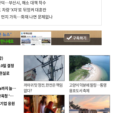
만덕…부산시, 해소 대책 착수
 차량 ‘X자’로 뒤엉켜 대혼란
 먼지 가득…화재 나면 문제없나
합)
10일 결정
 현실로
까마귀 탓 정전, 한전은 책임
고양이 덕분에 힐링…통영
■ 경남 농정 비전 ‘잘 사는 농촌’…스마트팜 1000㏊까지 늘린다
없다?
용호도서 축제
■ 교육혁신선도지 공모 코앞인데…구·군 난색에 교육청 ‘쩔쩔’
역기업 응원