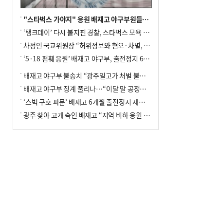
"스타벅스 가야지" 응원 배재고 야구부원들, 학교서 징계 처분
‘탱크데이’ 다시 불지핀 경찰, 스타벅스 모욕 혐의 압수수색
차정인 국교위원장 “허위정보와 혐오·차별, 학교 교실까지 유입"
‘5·18 폄훼 응원’ 배재고 야구부, 출전정지 6개월→1개월 감경
배재고 야구부 불송치 “광주일고가 처벌 불원 의사 표해”
배재고 야구부 징계 풀리나…“이달 말 공정위서 재심의”
‘스벅 구호 파문’ 배재고 6개월 출전정지 재심 신청키로
광주 찾아 고개 숙인 배재고 “지역 비하 응원 잘못”(종합)