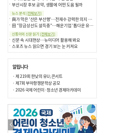
부산시장 후보 공약, 생활에 어떤 도움 될까
뉴스 분석
[전체보기]
與가 막은 ‘산은 부산행’…전재수 강력한 의지 표명 없인 공염불
田 “장금상선도 설득중”…해운기업 ‘톱다운 유치전’ 가속
신통이의 신문 읽기
[전체보기]
신문 속 시대현상…뉴미디어 활용해 봐요
스포츠 뉴스 읽으면 경기 보는 눈 커져요
어떻게 생각하십니까
[전체보기]
구·군 승진 축하화분 관행 없애자니 소상공인 울상
알립니다
3년째 병상에 있는 구의원…의정활동 못해도 월급 그대로
팩트체크
· 제 219회 한낮의 유U; 콘서트
[전체보기]
금정산 반려견 데리고 갈 수 있나…알아보니 ‘국립공원은 출입 불가’
· 제7회 부마항쟁문학상 공모
서울 도림천도 공업용수 활용한다는 사례, 정수 없이 한강물 공급…수질만 공업용수
· 2026 국제 어린이·청소년 경제아카데미
포토에세이
[전체보기]
연꽃 위 개개비
의령 한우산 털중나리
한 손 뉴스
[전체보기]
시민이 개발한 폭염 대응 앱 ‘그늘로’ 길안내 지도 등 인기
골목 맛집 발굴 고메 셀렉션…부산시, 페스티벌 시월 연계