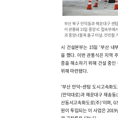
부산 북구 만덕동과 해운대구 센텀
이 관통돼 15일 중앙 IC 접속부
과 중앙나들목 출구 터널. 전민철 기자 
시 건설본부는 15일 ‘부산 
을 했다. 이번 관통식은 지역
증을 해소하기 위해 건설 중인
위해 마련됐다.
‘부산 만덕~센텀 도시고속화도로
(만덕대로)과 해운대구 재송동
산동서고속화도로(주)’이며, GS
원이 투입되는 이 사업은 2019