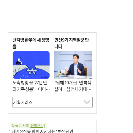
난치병 환우에 새 생명
민선9기 지역일꾼 만
을
나다
노숙 방황 끝 ‘27년 만
“남해 10개 읍·면 특색
의 가족 상봉’…어머니
살려…섬 전체 거대 정
와 행복 꿈꿔
원으로 조성”
눈높이 사설
[전체보기]
세계유산을 함께 지키자는 ‘부산 선언’