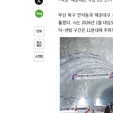
부산 북구 만덕동과 해운대구
뚫렸다. 시는 2026년 1월 대
덕~센텀 구간은 11분대에 주파