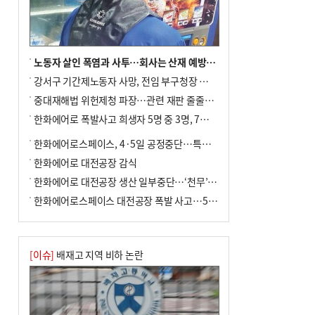
사망
노동자 살인 폭염과 사투…회사는 산재 예방·전기료 절감 전력
강서구 기간제노동자 사망, 전임 부구청장 檢 송치
중대재해법 위헌제청 파장…관련 재판 줄줄이 브레이크
한화에어로 폭발사고 희생자 5명 중 3명, 7일 영면
한화에어로스페이스, 4·5일 공정중단…특별 안전점검
한화에어로 대전공장 감식
한화에어로 대전공장 생산 일부중단…‘천무’ 수출 비상
한화에어로스페이스 대전공장 폭발 사고…5명 사망·2명 부상(종합)
[이슈]
배재고 지역 비하 논란