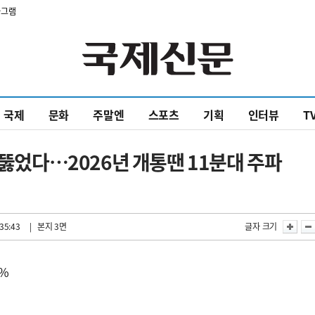
타그램
국제
문화
주말엔
스포츠
기획
인터뷰
T
 뚫었다…2026년 개통땐 11분대 주파
35:43
| 본지 3면
글자 크기
7%
축