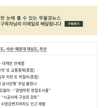
심도
,
사상~해운대 대심도
,
부산
’…대책은 언제쯤
차’ 또 교통통제(종합)
부 지반 또 꺼질라(종합)
기 공사강행’ 부실 불렀나
’ 있을라…“광범위한 정밀조사를”
 “시공사에 구상권 검토”
부산 수영강변지하차도 인근 재발