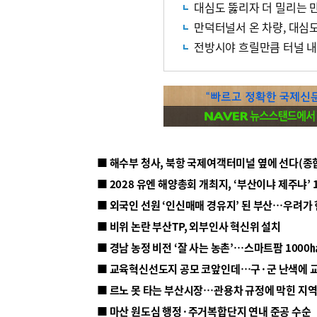
대심도 뚫리자 더 밀리는 
만덕터널서 온 차량, 대심도
전방시야 흐릴만큼 터널 내
■ 해수부 청사, 북항 국제여객터미널 옆에 선다(종
■ 2028 유엔 해양총회 개최지, ‘부산이냐 제주냐’ 
■ 외국인 선원 ‘인신매매 경유지’ 된 부산…우려가
■ 비위 논란 부산TP, 외부인사 혁신위 설치
■ 르노 못 타는 부산시장…관용차 규정에 막힌 지
■ 마산 원도심 행정·주거복합단지 연내 준공 수순