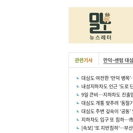
관련
기사
만덕~센텀 대
대심도 여전한 ‘만덕 병목
내성지하차도 인근 ‘도로 단
9일 큰비…지하차도 진출입
대심도 개통 맞추려 ‘동절
대심도 주변 깊숙이 ‘공동
지하차도 입구 또 침하…市
[속보] ‘또 지반침하'…