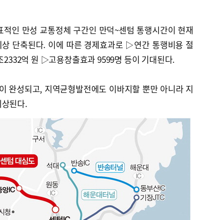
표적인 만성 교통정체 구간인 만덕~센텀 통행시간이 현재
분 이상 단축된다. 이에 따른 경제효과로 ▷연간 통행비용 절
조2332억 원 ▷고용창출효과 9599명 등이 기대된다.
이 완성되고, 지역균형발전에도 이바지할 뿐만 아니라 지
예상된다.