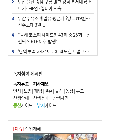
2
부산 울산 경남 구름 많고 경남 북서내륙 소
나기…폭염·열대야 계속
3
부산 주유소 휘발유 평균가 ℓ당 1849원…
전주보다 3원 ↓
4
"올해 코스피 사이드카 43회 중 25회는 삼
전닉스 ETF 이후 발생"
5
‘탄약 부족 사태’ 보도에 격노한 트럼프…
군사기밀 유출자 색출 지시
6
[속보] ‘심판 성접대’ 논란 축구협회 공식 사
독자참여 게시판
과…“현재는 부적절 행위 없어”
독자투고
|
기사제보
7
부산 앞바다에 기름 425ℓ 유출한 러시아 화
인사
|
모임
|
개업
|
결혼
|
출산
|
동정
|
부고
물선 적발
산행안내
|
산행후기
|
산행사진
8
입추 지났지만 푹푹 찐다…온열질환자 10
등산
가이드
|
낚시
가이드
년 만에 3배
9
[2026 부산청소년극지체험탐험대 현장르
포] 2회 : 하늘에서 만난 얼음의 나라
[이슈]
산업재해
10
서울 중랑구서 흉기 난동…60대 남성 2명