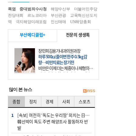
폭염
중대범죄수사청
해양수산부
더불어민주당
전당대회
르노코리아
부산관광
교육혁신선도지
역
극지해양미래포럼
인신매매
UN해양총회
부산메디클럽+
전문의 생생톡
장민희김용기내과의원과장
하루 500㎉ 줄이면 한주 0.5㎏ 감
량…비만치료는 장기전
비만은 이제 더는 체중이나 체형의 문
제가 아니다. 하나의 질병으로 인지
하고 치료와 관리를 해야 한다. 세계
보건기구(WHO)는 이미 1994년 비만
많이 본 뉴스
을 인류의 중요한
종합
정치
경제
사회
스포츠
1
[속보] 여전히 ‘독도는 우리땅’ 외치는 日…
韓선박이 독도 주변 해양조사 활동하자 반
발