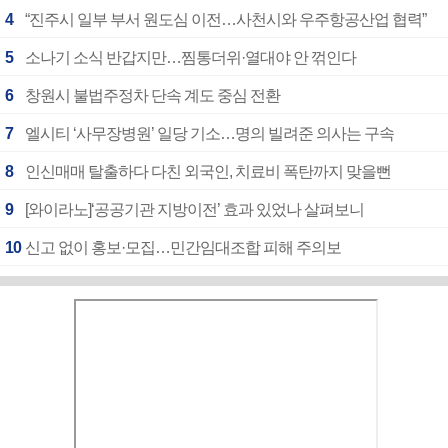
4
“진주시 일부 부서 원도심 이전…사천시와 우주항공산업 협력”
5
소나기 소식 반갑지만…찜통더위·열대야 안 꺾인다
6
창원시 불법주정차 단속 계도 중심 전환
7
엘시티 ‘사무장병원’ 일당 기소…명의 빌려준 의사는 구속
8
인신매매 탈출하다 다친 외국인, 치료비 폭탄까지 맞을뻔
9
[와이라노]‘공공기관 지방이전’ 효과 있었나 살펴보니
10
신고 없이 홍보·모집…민간임대조합 피해 주의보