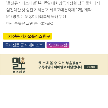
‘울산뮤직페스티벌’ 14~15일 태화강국가정원 남구 둔치에서 개최
임진왜란 첫 승전 기리는 '거제옥포대첩축제' 12일 개막
8만 명 찾는 원동미나리축제 올해 무산
마산 수놓은 17만 본 국화 물결
국제신문 카카오플러스 친구
국제신문 공식 페이스북
인스타그램