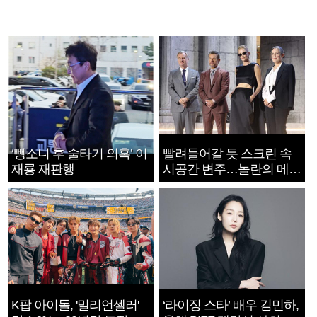
‘뺑소니 후 술타기 의혹’ 이
빨려들어갈 듯 스크린 속
재룡 재판행
시공간 변주…놀란의 메시
지는 ‘전쟁 속죄’
K팝 아이돌, '밀리언셀러'
‘라이징 스타’ 배우 김민하,