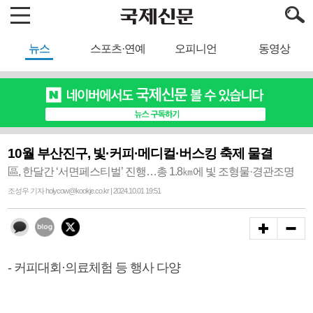
뉴스
스포츠·연예
오피니언
동영상
10월 부산진구, 빛·커피·메디컬·버스킹 축제 물결
區, 한달간 ‘서면페스티벌’ 진행…총 1.8㎞에 빛 조형물·경관조명
조성우 기자 holycow@kookje.co.kr | 2024.10.01 19:51
- 커피대회·의료체험 등 행사 다양