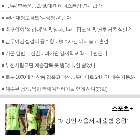
■ ‘빚투’ 후폭풍…20·60대 마이너스통장 연체 급증
■ 국내 대형로펌도 ‘생성형 AI’ 쓴다
■ 축구협회 ‘성 접대’ 의혹 일파만파…日도 의혹 연루 거론 심판 2명 조사
■ 근무여건 깜깜이 중수청…檢수사관 이직 놓고 혼란
■ 기존 일반고 전환…과기원 영재학교 3개 더 만든다
■ 부산시립극단 예술감독 못 뽑았나, 안 뽑았나
■ 로봇 1000대가 상품 입출고 척척…롯데마트 24시간 배송 자동화
■ 해수부 청사, 북항 국제여객터미널 옆에 선다(종합)
스포츠 +
“이강인 서울서 새 출발 응원”