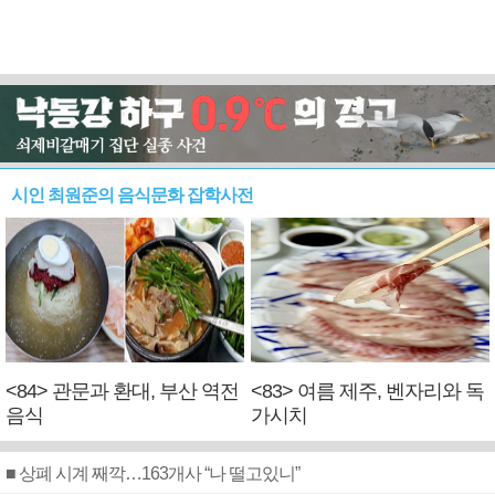
시인 최원준의 음식문화 잡학사전
<84> 관문과 환대, 부산 역전
<83> 여름 제주, 벤자리와 독
음식
가시치
■ 상폐 시계 째깍…163개사 “나 떨고있니”