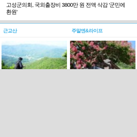
고성군의회, 국외출장비 3800만 원 전액 삭감 '군민에
환원'
근교산
주말엔&라이프
근교산&그너머…상주·문경
폭염보다 더 뜨거워라…100
청화산~시루봉
일을 붉게 불태울 ‘선비정신’
피었네
PC버전
엑스
페이스북
Copyright ⓒ 2015 All rights reserved by 국제신문