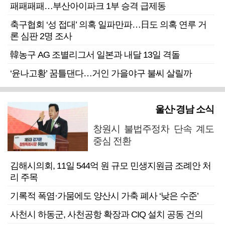
패패패패…부산아이파크 1부 승격 급제동
축구협회 ‘성 접대’ 의혹 일파만파…日도 의혹 연루 거
론 심판 2명 조사
韓농구 AG 조별리그서 일본과 내달 13일 격돌
‘윤나고황’ 꿈틀댄다…거인 가을야구 불씨 살릴까
울산·경남 소식
창원시 불법주정차 단속 계도
중심 전환
김해시의회, 11일 544억 원 규모 민생지원금 조례안 처
리 주목
기록적 폭염·가뭄에도 양산시 가축 폐사 ‘낮은 수준’
사천시 하동군, 사천공항 확장과 CIQ 설치 공동 건의