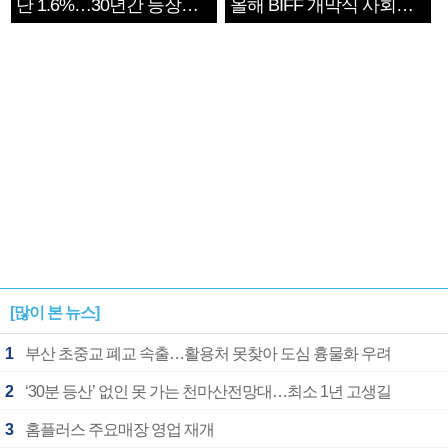
단 1.6%…30년간 등장
올해 BIFF 개막식 사회자
1182개팀 전수조사
확정
[많이 본 뉴스]
1
부산 초중교 폐교 속출…활용처 못찾아 도심 흉물화 우려
2
‘30분 등산’ 없인 못 가는 천마산전망대…최소 1년 고생길
3
홈플러스 주요매장 영업 재개