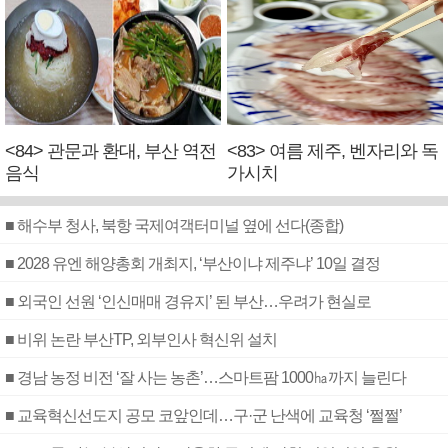
<84> 관문과 환대, 부산 역전
<83> 여름 제주, 벤자리와 독
음식
가시치
■ 해수부 청사, 북항 국제여객터미널 옆에 선다(종합)
■ 2028 유엔 해양총회 개최지, ‘부산이냐 제주냐’ 10일 결정
■ 외국인 선원 ‘인신매매 경유지’ 된 부산…우려가 현실로
■ 비위 논란 부산TP, 외부인사 혁신위 설치
■ 경남 농정 비전 ‘잘 사는 농촌’…스마트팜 1000㏊까지 늘린다
■ 교육혁신선도지 공모 코앞인데…구·군 난색에 교육청 ‘쩔쩔’