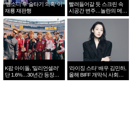
‘뺑소니 후 술타기 의혹’ 이
빨려들어갈 듯 스크린 속
재룡 재판행
시공간 변주…놀란의 메시
지는 ‘전쟁 속죄’
K팝 아이돌, '밀리언셀러'
‘라이징 스타’ 배우 김민하,
단 1.6%…30년간 등장
올해 BIFF 개막식 사회자
1182개팀 전수조사
확정