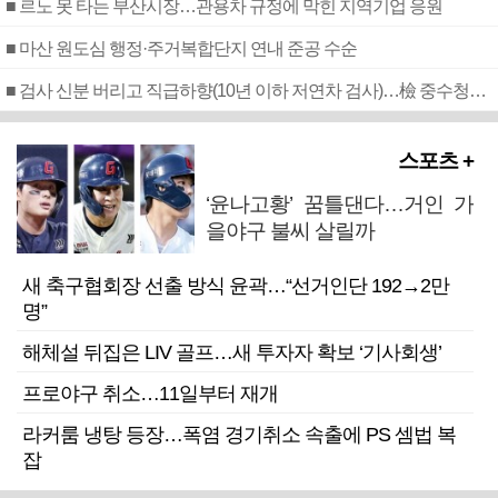
■ 르노 못 타는 부산시장…관용차 규정에 막힌 지역기업 응원
■ 마산 원도심 행정·주거복합단지 연내 준공 수순
■ 검사 신분 버리고 직급하향(10년 이하 저연차 검사)…檢 중수청행 기피
스포츠 +
‘윤나고황’ 꿈틀댄다…거인 가
을야구 불씨 살릴까
새 축구협회장 선출 방식 윤곽…“선거인단 192→2만
명”
해체설 뒤집은 LIV 골프…새 투자자 확보 ‘기사회생’
프로야구 취소…11일부터 재개
라커룸 냉탕 등장…폭염 경기취소 속출에 PS 셈법 복
잡