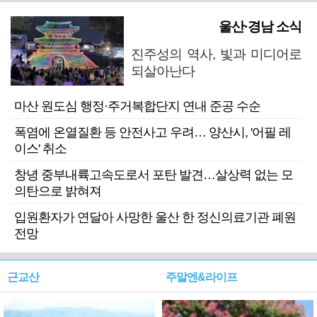
울산·경남 소식
진주성의 역사, 빛과 미디어로
되살아난다
마산 원도심 행정·주거복합단지 연내 준공 수순
폭염에 온열질환 등 안전사고 우려… 양산시, '어필 레
이스' 취소
창녕 중부내륙고속도로서 포탄 발견…살상력 없는 모
의탄으로 밝혀져
입원환자가 연달아 사망한 울산 한 정신의료기관 폐원
전망
근교산
주말엔&라이프