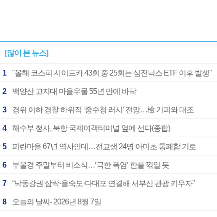
[많이 본 뉴스]
1
"올해 코스피 사이드카 43회 중 25회는 삼전닉스 ETF 이후 발생"
2
백양산 고지대 마을우물 55년 만에 바닥
3
경위 이하 경찰 하위직 ‘중수청 러시’ 전망…檢 기피와 대조
4
해수부 청사, 북항 국제여객터미널 옆에 선다(종합)
5
피란마을 67년 역사인데…전교생 24명 아미초 통폐합 기로
6
부울경 주말부터 비소식…‘극한 폭염’ 한풀 꺾일 듯
7
“낙동강권 삼락·을숙도·다대포 연결해 서부산 관광 키우자”
8
오늘의 날씨- 2026년 8월 7일