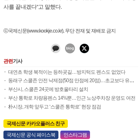
사를 끝내겠다”고 말했다.
ⓒ국제신문(www.kookje.co.kr), 무단 전재 및 재배포 금지
관련
기사
대연초 학생 북적이는 등하굣길…방지턱도 펜스도 없었다
동래구 스쿨존 안전 낙제점(50점 만점에 20점)…초교보다 유치원 더 위험
부산시, 스쿨존 24곳에 방호울타리 설치
부산 통학로 차량용펜스 14%뿐…인근 노상주차장 운영도 여전
朴시장, 개학 앞두고 ‘스쿨존 통학로’ 현장 점검
국제신문 카카오플러스 친구
국제신문 공식 페이스북
인스타그램