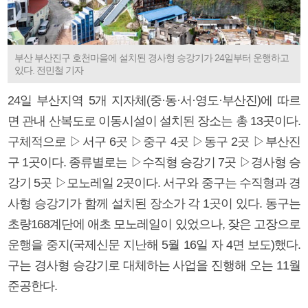
부산 부산진구 호천마을에 설치된 경사형 승강기가 24일부터 운행하고
있다. 전민철 기자
24일 부산지역 5개 지자체(중·동·서·영도·부산진)에 따르
면 관내 산복도로 이동시설이 설치된 장소는 총 13곳이다.
구체적으로 ▷서구 6곳 ▷중구 4곳 ▷동구 2곳 ▷부산진
구 1곳이다. 종류별로는 ▷수직형 승강기 7곳 ▷경사형 승
강기 5곳 ▷모노레일 2곳이다. 서구와 중구는 수직형과 경
사형 승강기가 함께 설치된 장소가 각 1곳이 있다. 동구는
초량168계단에 애초 모노레일이 있었으나, 잦은 고장으로
운행을 중지(국제신문 지난해 5월 16일 자 4면 보도)했다.
구는 경사형 승강기로 대체하는 사업을 진행해 오는 11월
준공한다.