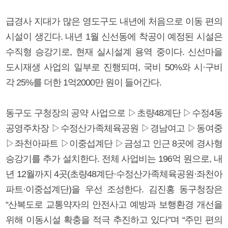
급경사 지대가 많은 영도구도 내년에 처음으로 이동 편의
시설이 생긴다. 내년 1월 신선동에 착공이 예정된 시설은
수직형 승강기로, 현재 실시설계 용역 중이다. 신선마을
도시재생 사업의 일부로 진행되며, 국비 50%와 시·구비
각 25%를 더한 1억2000만 원이 들어간다.
동구도 구청장의 공약 사업으로 ▷초량48계단 ▷수정4동
공영주차장 ▷수정산가족체육공원 ▷경남여고 ▷동여중
▷좌천아파트 ▷이중섭계단 ▷금성고 인근 8곳에 경사형
승강기를 추가 설치한다. 전체 사업비는 196억 원으로, 내
년 12월까지 4곳(초량48계단·수정산가족체육공원·좌천아
파트·이중섭계단)을 우선 조성한다. 김진홍 동구청장은
“산복도로 교통약자의 안전사고 예방과 보행환경 개선을
위해 이동시설 확충을 적극 추진하고 있다”며 “주민 편의