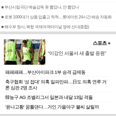
■ 부산시립극단 예술감독 못 뽑았나, 안 뽑았나
■ 로봇 1000대가 상품 입출고 척척…롯데마트 24시간 배송 자동화
■ 해수부 청사, 북항 국제여객터미널 옆에 선다(종합)
스포츠 +
“이강인 서울서 새 출발 응원”
패패패패…부산아이파크 1부 승격 급제동
축구협회 ‘성 접대’ 의혹 일파만파…日도 의혹 연루 거
론 심판 2명 조사
韓농구 AG 조별리그서 일본과 내달 13일 격돌
‘윤나고황’ 꿈틀댄다…거인 가을야구 불씨 살릴까