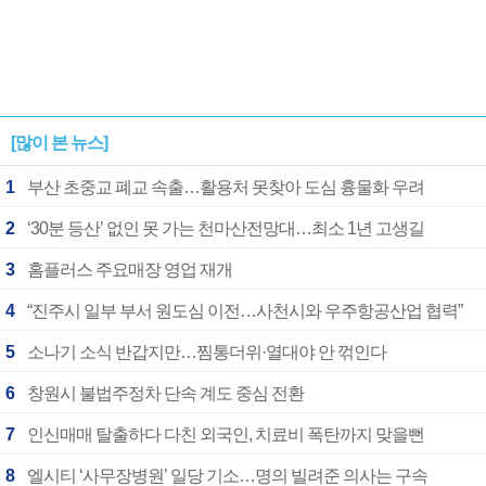
[많이 본 뉴스]
1
부산 초중교 폐교 속출…활용처 못찾아 도심 흉물화 우려
2
‘30분 등산’ 없인 못 가는 천마산전망대…최소 1년 고생길
3
홈플러스 주요매장 영업 재개
4
“진주시 일부 부서 원도심 이전…사천시와 우주항공산업 협력”
5
소나기 소식 반갑지만…찜통더위·열대야 안 꺾인다
6
창원시 불법주정차 단속 계도 중심 전환
7
인신매매 탈출하다 다친 외국인, 치료비 폭탄까지 맞을뻔
8
엘시티 ‘사무장병원’ 일당 기소…명의 빌려준 의사는 구속