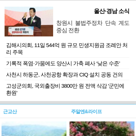
울산·경남 소식
창원시 불법주정차 단속 계도
중심 전환
김해시의회, 11일 544억 원 규모 민생지원금 조례안 처
리 주목
기록적 폭염·가뭄에도 양산시 가축 폐사 ‘낮은 수준’
사천시 하동군, 사천공항 확장과 CIQ 설치 공동 건의
고성군의회, 국외출장비 3800만 원 전액 삭감 '군민에
환원'
근교산
주말엔&라이프