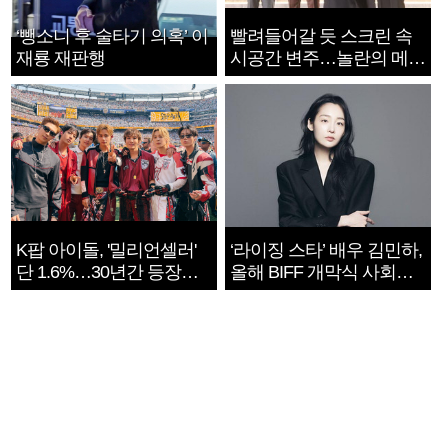
‘뺑소니 후 술타기 의혹’ 이
빨려들어갈 듯 스크린 속
재룡 재판행
시공간 변주…놀란의 메시
지는 ‘전쟁 속죄’
K팝 아이돌, '밀리언셀러'
‘라이징 스타’ 배우 김민하,
단 1.6%…30년간 등장
올해 BIFF 개막식 사회자
1182개팀 전수조사
확정