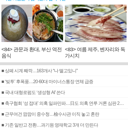
<84> 관문과 환대, 부산 역전
<83> 여름 제주, 벤자리와 독
음식
가시치
■ 상폐 시계 째깍…163개사 “나 떨고있니”
■ ‘빚투’ 후폭풍…20·60대 마이너스통장 연체 급증
■ 국내 대형로펌도 ‘생성형 AI’ 쓴다
■ 축구협회 ‘성 접대’ 의혹 일파만파…日도 의혹 연루 거론 심판 2명 조사
■ 근무여건 깜깜이 중수청…檢수사관 이직 놓고 혼란
■ 기존 일반고 전환…과기원 영재학교 3개 더 만든다