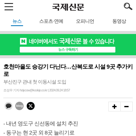
뉴스
스포츠·연예
오피니언
동영상
호천마을도 승강기 다닌다…산복도로 시설 9곳 추가키
로
부산진구 관내 첫 이동시설 도입
조성우 기자 holycow@kookje.co.kr | 2024.09.24 18:57
- 내년 영도구 신선동에 설치 추진
- 동구는 현 2곳 외 8곳 늘리기로