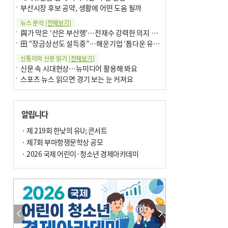
부산시장 후보 공약, 생활에 어떤 도움 될까
뉴스 분석
[전체보기]
與가 막은 ‘산은 부산행’…전재수 강력한 의지 표명 없인 공염불
田 “장금상선도 설득중”…해운기업 ‘톱다운 유치전’ 가속
신통이의 신문 읽기
[전체보기]
신문 속 시대현상…뉴미디어 활용해 봐요
스포츠 뉴스 읽으면 경기 보는 눈 커져요
어떻게 생각하십니까
[전체보기]
구·군 승진 축하화분 관행 없애자니 소상공인 울상
알립니다
3년째 병상에 있는 구의원…의정활동 못해도 월급 그대로
팩트체크
· 제 219회 한낮의 유U; 콘서트
[전체보기]
금정산 반려견 데리고 갈 수 있나…알아보니 ‘국립공원은 출입 불가’
· 제7회 부마항쟁문학상 공모
서울 도림천도 공업용수 활용한다는 사례, 정수 없이 한강물 공급…수질만 공업용수
· 2026 국제 어린이·청소년 경제아카데미
포토에세이
[전체보기]
연꽃 위 개개비
의령 한우산 털중나리
한 손 뉴스
[전체보기]
시민이 개발한 폭염 대응 앱 ‘그늘로’ 길안내 지도 등 인기
골목 맛집 발굴 고메 셀렉션…부산시, 페스티벌 시월 연계