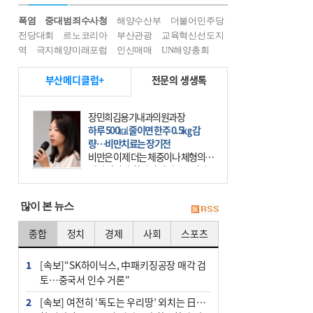
폭염
중대범죄수사청
해양수산부
더불어민주당
전당대회
르노코리아
부산관광
교육혁신선도지
역
극지해양미래포럼
인신매매
UN해양총회
부산메디클럽+
전문의 생생톡
장민희김용기내과의원과장
하루 500㎉ 줄이면 한주 0.5㎏ 감
량…비만치료는 장기전
비만은 이제 더는 체중이나 체형의 문
제가 아니다. 하나의 질병으로 인지
하고 치료와 관리를 해야 한다. 세계
보건기구(WHO)는 이미 1994년 비만
많이 본 뉴스
을 인류의 중요한
종합
정치
경제
사회
스포츠
1
[속보]“SK하이닉스, 中패키징공장 매각 검
토…중국서 인수 거론”
2
[속보] 여전히 ‘독도는 우리땅’ 외치는 日…