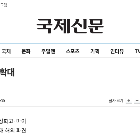
타그램
국제
문화
주말엔
스포츠
기획
인터뷰
T
 확대
:30
글자 크기
성화고·마이
해 해외 파견