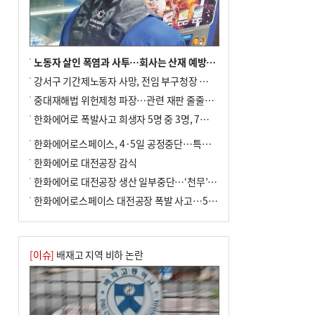
전닉스 ETF 이후 발생"
노동자 살인 폭염과 사투…회사는 산재 예방·전기료 절감 전력
강서구 기간제노동자 사망, 전임 부구청장 檢 송치
중대재해법 위헌제청 파장…관련 재판 줄줄이 브레이크
한화에어로 폭발사고 희생자 5명 중 3명, 7일 영면
한화에어로스페이스, 4·5일 공정중단…특별 안전점검
한화에어로 대전공장 감식
한화에어로 대전공장 생산 일부중단…‘천무’ 수출 비상
한화에어로스페이스 대전공장 폭발 사고…5명 사망·2명 부상(종합)
[이슈]
배재고 지역 비하 논란