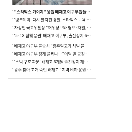
"스타벅스 가야지" 응원 배재고 야구부원들, 학교서 징계 처분
‘탱크데이’ 다시 불지핀 경찰, 스타벅스 모욕 혐의 압수수색
차정인 국교위원장 “허위정보와 혐오·차별, 학교 교실까지 유입"
‘5·18 폄훼 응원’ 배재고 야구부, 출전정지 6개월→1개월 감경
배재고 야구부 불송치 “광주일고가 처벌 불원 의사 표해”
배재고 야구부 징계 풀리나…“이달 말 공정위서 재심의”
‘스벅 구호 파문’ 배재고 6개월 출전정지 재심 신청키로
광주 찾아 고개 숙인 배재고 “지역 비하 응원 잘못”(종합)