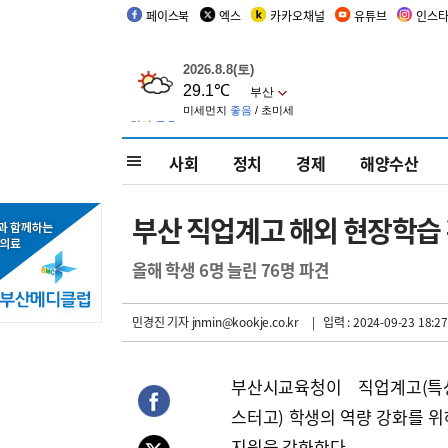
페이스북
엑스
카카오채널
유튜브
인스
사회
정치
경제
해양수산
부산 직업계고 해외 현장학습
올해 학생 6명 늘린 76명 파견
민경진 기자
jnmin@kookje.co.kr
| 입력 : 2024-09-23 18:27
부산시교육청이 직업계고(특
스터고) 학생의 역량 강화를 위
지원을 강화한다.