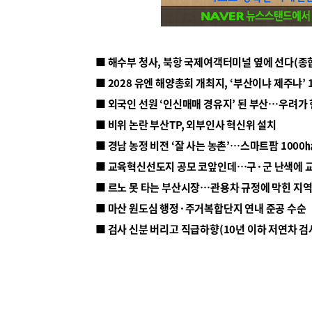
■ 해수부 청사, 북항 국제여객터미널 옆에 선다(종
■ 2028 유엔 해양총회 개최지, ‘부산이냐 제주냐’ 
■ 외국인 선원 ‘인신매매 경유지’ 된 부산…우려가
■ 비위 논란 부산TP, 외부인사 혁신위 설치
■ 르노 못 타는 부산시장…관용차 규정에 막힌 지
■ 마산 원도심 행정·주거복합단지 연내 준공 수순