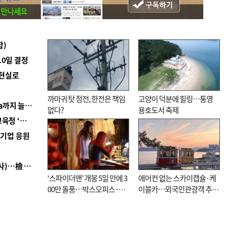
합)
10일 결정
 현실로
까마귀 탓 정전, 한전은 책임
고양이 덕분에 힐링…통영
■ 경남 농정 비전 ‘잘 사는 농촌’…스마트팜 1000㏊까지 늘린다
없다?
용호도서 축제
■ 교육혁신선도지 공모 코앞인데…구·군 난색에 교육청 ‘쩔쩔’
역기업 응원
■ 검사 신분 버리고 직급하향(10년 이하 저연차 검사)…檢 중수청행 기피
‘스파이더맨’ 개봉 5일 만에 3
에어컨 없는 스카이캡슐·케
00만 돌풍…박스오피스·예
이블카…외국인관광객 추억
매율 동시 1위
대신 고역 될라