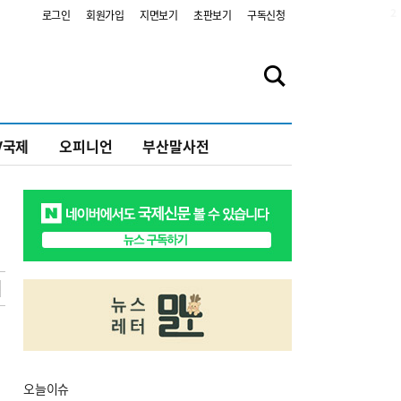
2
로그인
회원가입
지면보기
초판보기
구독신청
V국제
오피니언
부산말사전
오늘
이슈