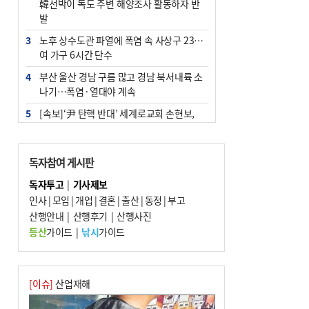
韓선박이 독도 주변 해양조사 활동하자 반
발
3
노후 상수도관 파열에 폭염 속 사상구 2300
여 가구 6시간 단수
4
부산 울산 경남 구름 많고 경남 북서내륙 소
나기…폭염·열대야 계속
5
[속보]‘尹 탄핵 반대’ 세계로교회 손현보,
백악관서 트럼프 접견
6
‘탄약 부족 사태’ 보도에 격노한 트럼프…
독자참여 게시판
군사기밀 유출자 색출 지시
독자투고
|
기사제보
7
부산 주유소 휘발유 평균가 ℓ당 1849원…
인사
|
모임
|
개업
|
결혼
|
출산
|
동정
|
부고
전주보다 3원 ↓
산행안내
|
산행후기
|
산행사진
8
[속보] ‘심판 성접대’ 논란 축구협회 공식 사
등산
가이드
|
낚시
가이드
과…“현재는 부적절 행위 없어”
9
서울 중랑구서 흉기 난동…60대 남성 2명
사망
[이슈]
산업재해
10
"올해 코스피 사이드카 43회 중 25회는 삼