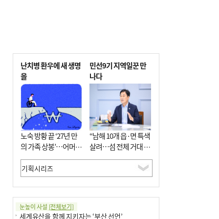
난치병 환우에 새 생명
민선9기 지역일꾼 만
을
나다
노숙 방황 끝 ‘27년 만
“남해 10개 읍·면 특색
의 가족 상봉’…어머니
살려…섬 전체 거대 정
와 행복 꿈꿔
원으로 조성”
눈높이 사설
[전체보기]
세계유산을 함께 지키자는 ‘부산 선언’