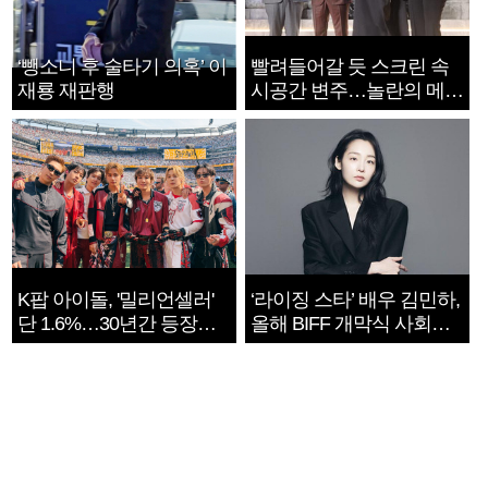
‘뺑소니 후 술타기 의혹’ 이
빨려들어갈 듯 스크린 속
재룡 재판행
시공간 변주…놀란의 메시
지는 ‘전쟁 속죄’
K팝 아이돌, '밀리언셀러'
‘라이징 스타’ 배우 김민하,
단 1.6%…30년간 등장
올해 BIFF 개막식 사회자
1182개팀 전수조사
확정