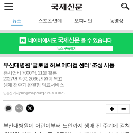
뉴스
스포츠·연예
오피니언
동영상
부산대병원 '글로벌 허브 메디컬 센터' 조성 시동
총사업비 7000억, 11월 결론
2027년 착공, 2036년 완공 목표
생애 전주기 완결형 의료서비스
민경진 기자 jnmin@kookje.co.kr | 2024.09.11 18:25
부산대병원이 어린이부터 노인까지 생애 전 주기에 걸쳐