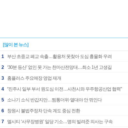
[많이 본 뉴스]
1
부산 초중교 폐교 속출…활용처 못찾아 도심 흉물화 우려
2
‘30분 등산’ 없인 못 가는 천마산전망대…최소 1년 고생길
3
홈플러스 주요매장 영업 재개
4
“진주시 일부 부서 원도심 이전…사천시와 우주항공산업 협력”
5
소나기 소식 반갑지만…찜통더위·열대야 안 꺾인다
6
창원시 불법주정차 단속 계도 중심 전환
7
엘시티 ‘사무장병원’ 일당 기소…명의 빌려준 의사는 구속