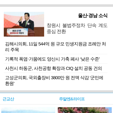
울산·경남 소식
창원시 불법주정차 단속 계도
중심 전환
김해시의회, 11일 544억 원 규모 민생지원금 조례안 처
리 주목
기록적 폭염·가뭄에도 양산시 가축 폐사 ‘낮은 수준’
사천시 하동군, 사천공항 확장과 CIQ 설치 공동 건의
고성군의회, 국외출장비 3800만 원 전액 삭감 '군민에
환원'
근교산
주말엔&라이프