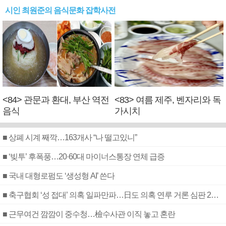
시인 최원준의 음식문화 잡학사전
<84> 관문과 환대, 부산 역전
<83> 여름 제주, 벤자리와 독
음식
가시치
■ 상폐 시계 째깍…163개사 “나 떨고있니”
■ ‘빚투’ 후폭풍…20·60대 마이너스통장 연체 급증
■ 국내 대형로펌도 ‘생성형 AI’ 쓴다
■ 축구협회 ‘성 접대’ 의혹 일파만파…日도 의혹 연루 거론 심판 2명 조사
■ 근무여건 깜깜이 중수청…檢수사관 이직 놓고 혼란