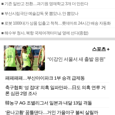
■ 기존 일반고 전환…과기원 영재학교 3개 더 만든다
■ 부산시립극단 예술감독 못 뽑았나, 안 뽑았나
■ 로봇 1000대가 상품 입출고 척척…롯데마트 24시간 배송 자동화
■ 해수부 청사, 북항 국제여객터미널 옆에 선다(종합)
스포츠 +
“이강인 서울서 새 출발 응원”
패패패패…부산아이파크 1부 승격 급제동
축구협회 ‘성 접대’ 의혹 일파만파…日도 의혹 연루 거
론 심판 2명 조사
韓농구 AG 조별리그서 일본과 내달 13일 격돌
‘윤나고황’ 꿈틀댄다…거인 가을야구 불씨 살릴까