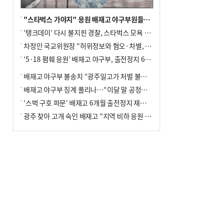
"스타벅스 가야지" 응원 배재고 야구부원들, 학교서 징계 처분
‘탱크데이’ 다시 불지핀 경찰, 스타벅스 모욕 혐의 압수수색
차정인 국교위원장 “허위정보와 혐오·차별, 학교 교실까지 유입"
‘5·18 폄훼 응원’ 배재고 야구부, 출전정지 6개월→1개월 감경
배재고 야구부 불송치 “광주일고가 처벌 불원 의사 표해”
배재고 야구부 징계 풀리나…“이달 말 공정위서 재심의”
‘스벅 구호 파문’ 배재고 6개월 출전정지 재심 신청키로
광주 찾아 고개 숙인 배재고 “지역 비하 응원 잘못”(종합)