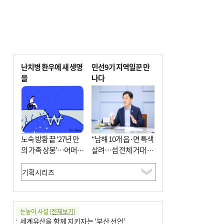
난치병 환우에 새 생명
민선9기 지역일꾼 만
을
나다
노숙 방황 끝 ‘27년 만
“남해 10개 읍·면 특색
의 가족 상봉’…어머니
살려…섬 전체 거대 정
와 행복 꿈꿔
원으로 조성”
눈높이 사설
[전체보기]
세계유산을 함께 지키자는 ‘부산 선언’