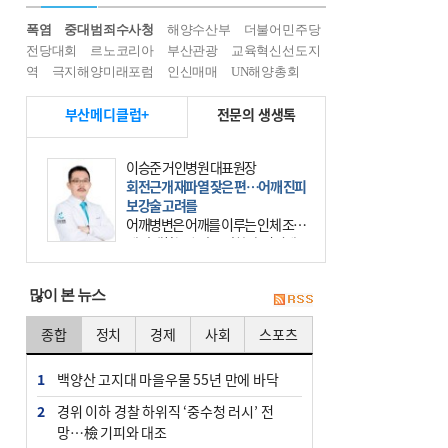
폭염
중대범죄수사청
해양수산부
더불어민주당
전당대회
르노코리아
부산관광
교육혁신선도지
역
극지해양미래포럼
인신매매
UN해양총회
부산메디클럽+
전문의 생생톡
윤경석 한국한의원 대표원장
암 치유, 몸·마음 균형 회복부터 시작
을
요즘 ‘암 조기 발견’에 대한 관심이 커
진다. 하지만 그 이면에는 놓치기 쉬
운 함정이 하나 있다. 바로 성급한 치
료이다. 최근 70대 여성 환자가 위암
많이 본 뉴스
초기 진단
종합
정치
경제
사회
스포츠
1
백양산 고지대 마을우물 55년 만에 바닥
2
경위 이하 경찰 하위직 ‘중수청 러시’ 전
망…檢 기피와 대조