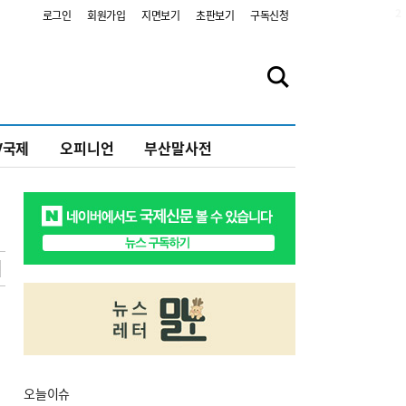
2
로그인
회원가입
지면보기
초판보기
구독신청
V국제
오피니언
부산말사전
오늘
이슈