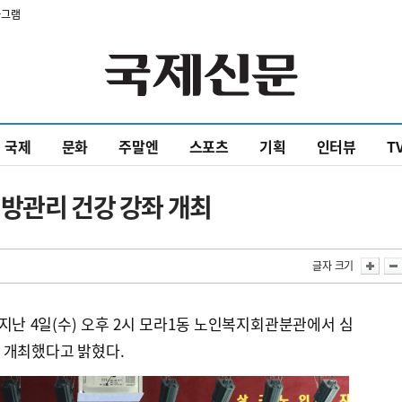
타그램
국제
문화
주말엔
스포츠
기획
인터뷰
T
방관리 건강 강좌 개최
글자 크기
지난 4일(수) 오후 2시 모라1동 노인복지회관분관에서 심
 개최했다고 밝혔다.