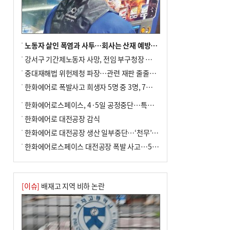
노동자 살인 폭염과 사투…회사는 산재 예방·전기료 절감 전력
강서구 기간제노동자 사망, 전임 부구청장 檢 송치
중대재해법 위헌제청 파장…관련 재판 줄줄이 브레이크
한화에어로 폭발사고 희생자 5명 중 3명, 7일 영면
한화에어로스페이스, 4·5일 공정중단…특별 안전점검
한화에어로 대전공장 감식
한화에어로 대전공장 생산 일부중단…‘천무’ 수출 비상
한화에어로스페이스 대전공장 폭발 사고…5명 사망·2명 부상(종합)
[이슈]
배재고 지역 비하 논란