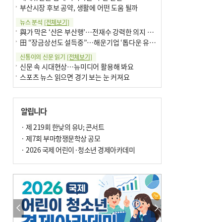
부산시장 후보 공약, 생활에 어떤 도움 될까
뉴스 분석
[전체보기]
與가 막은 ‘산은 부산행’…전재수 강력한 의지 표명 없인 공염불
田 “장금상선도 설득중”…해운기업 ‘톱다운 유치전’ 가속
신통이의 신문 읽기
[전체보기]
신문 속 시대현상…뉴미디어 활용해 봐요
스포츠 뉴스 읽으면 경기 보는 눈 커져요
어떻게 생각하십니까
[전체보기]
구·군 승진 축하화분 관행 없애자니 소상공인 울상
알립니다
3년째 병상에 있는 구의원…의정활동 못해도 월급 그대로
팩트체크
· 제 219회 한낮의 유U; 콘서트
[전체보기]
금정산 반려견 데리고 갈 수 있나…알아보니 ‘국립공원은 출입 불가’
· 제7회 부마항쟁문학상 공모
서울 도림천도 공업용수 활용한다는 사례, 정수 없이 한강물 공급…수질만 공업용수
· 2026 국제 어린이·청소년 경제아카데미
포토에세이
[전체보기]
연꽃 위 개개비
의령 한우산 털중나리
한 손 뉴스
[전체보기]
시민이 개발한 폭염 대응 앱 ‘그늘로’ 길안내 지도 등 인기
골목 맛집 발굴 고메 셀렉션…부산시, 페스티벌 시월 연계