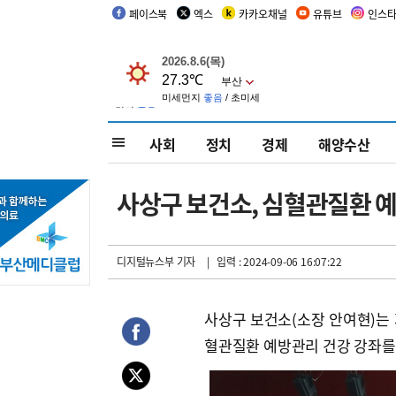
페이스북
엑스
카카오채널
유튜브
인스
사회
정치
경제
해양수산
사상구 보건소, 심혈관질환 예
디지털뉴스부 기자
| 입력 : 2024-09-06 16:07:22
사상구 보건소(소장 안여현)는 
혈관질환 예방관리 건강 강좌를