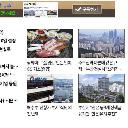
합)
10일 결정
 현실로
짬짜미로 ‘金겹살’ 만든 업체
수도권과 다른데 같은 규
■ 경남 농정 비전 ‘잘 사는 농촌’…스마트팜 1000㏊까지 늘린다
6곳 기소(종합)
제…부산 건설사 “쓰러지기
■ 교육혁신선도지 공모 코앞인데…구·군 난색에 교육청 ‘쩔쩔’
직전”
역기업 응원
■ 검사 신분 버리고 직급하향(10년 이하 저연차 검사)…檢 중수청행 기피
해수부 ‘신청사 부지’ 직원 의
부산시 “산은 등 4개 정책금
견 반영
융기관·한은 유치 추진”