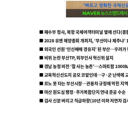
■ 해수부 청사, 북항 국제여객터미널 옆에 선다(종
■ 2028 유엔 해양총회 개최지, ‘부산이냐 제주냐’ 
■ 외국인 선원 ‘인신매매 경유지’ 된 부산…우려가
■ 비위 논란 부산TP, 외부인사 혁신위 설치
■ 르노 못 타는 부산시장…관용차 규정에 막힌 지
■ 마산 원도심 행정·주거복합단지 연내 준공 수순