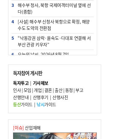
3
해수부 청사, 북항 국제여객터미널 옆에 선
다(종합)
4
[사설] 해수부 신청사 북항으로 확정, 해양
수도 도약의 전환점
5
“낙동강권 삼락·을숙도·다대포 연결해 서
부산 관광 키우자”
6
오늘의 날씨- 2026년 8월 7일
7
부울경 주말부터 비소식…‘극한 폭염’ 한풀
꺾일 듯
독자참여 게시판
8
피란마을 67년 역사인데…전교생 24명 아
독자투고
|
기사제보
미초 통폐합 기로
인사
|
모임
|
개업
|
결혼
|
출산
|
동정
|
부고
9
산행안내
외국인 선원 ‘인신매매 경유지’ 된 부산…
|
산행후기
|
산행사진
우려가 현실로
등산
가이드
|
낚시
가이드
10
교육혁신선도지 공모 코앞인데…구·군 난
색에 교육청 ‘쩔쩔’
[이슈]
산업재해