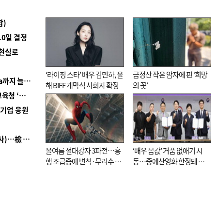
합)
10일 결정
 현실로
‘라이징 스타’ 배우 김민하, 올
금정산 작은 암자에 핀 ‘희망
■ 경남 농정 비전 ‘잘 사는 농촌’…스마트팜 1000㏊까지 늘린다
해 BIFF 개막식 사회자 확정
의 꽃’
■ 교육혁신선도지 공모 코앞인데…구·군 난색에 교육청 ‘쩔쩔’
역기업 응원
■ 검사 신분 버리고 직급하향(10년 이하 저연차 검사)…檢 중수청행 기피
올여름 절대강자 3파전…흥
‘배우 몸값’ 거품 없애기 시
행 조급증에 변칙·무리수 마
동…중예산영화 한정돼 실
케팅도
효성 의문도