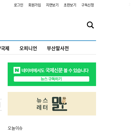
2
로그인
회원가입
지면보기
초판보기
구독신청
V국제
오피니언
부산말사전
오늘
이슈