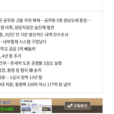
14억 원 유용한 30대 거창군 공무원 고발 직위 해제…공무원 5명 경남도에 중징계 요구
횡령 의혹, 담당직원은 숨진채 발견
, 3년간 전 기관 법인카드 내역 전수조사
…내부통제 시스템 구멍났다
학교 공금 2억 빼돌려
 4년 형 추가
 간부…돈세탁 도운 공범들 2심도 실형
장, 횡령 등 혐의 檢 송치
원… 1심서 징역 13년 형
 직원, 횡령액 100억 아닌 177억 원 넘어