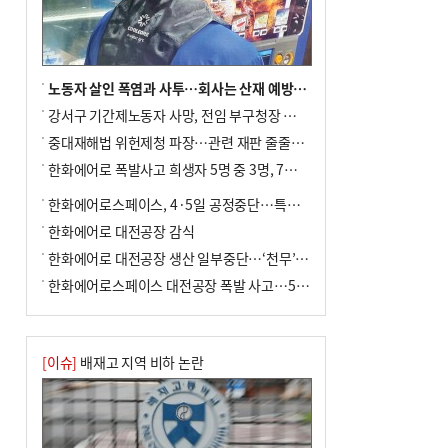
노동자 살인 폭염과 사투…회사는 산재 예방·전기료 절감 전력
강서구 기간제노동자 사망, 전임 부구청장 檢 송치
중대재해법 위헌제청 파장…관련 재판 줄줄이 브레이크
한화에어로 폭발사고 희생자 5명 중 3명, 7일 영면
한화에어로스페이스, 4·5일 공정중단…특별 안전점검
한화에어로 대전공장 감식
한화에어로 대전공장 생산 일부중단…‘천무’ 수출 비상
한화에어로스페이스 대전공장 폭발 사고…5명 사망·2명 부상(종합)
[이슈]
배재고 지역 비하 논란