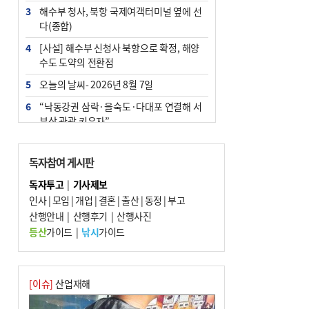
3
해수부 청사, 북항 국제여객터미널 옆에 선
다(종합)
4
[사설] 해수부 신청사 북항으로 확정, 해양
수도 도약의 전환점
5
오늘의 날씨- 2026년 8월 7일
6
“낙동강권 삼락·을숙도·다대포 연결해 서
부산 관광 키우자”
7
부울경 주말부터 비소식…‘극한 폭염’ 한풀
꺾일 듯
독자참여 게시판
8
피란마을 67년 역사인데…전교생 24명 아
독자투고
|
기사제보
미초 통폐합 기로
인사
|
모임
|
개업
|
결혼
|
출산
|
동정
|
부고
9
산행안내
교육혁신선도지 공모 코앞인데…구·군 난
|
산행후기
|
산행사진
색에 교육청 ‘쩔쩔’
등산
가이드
|
낚시
가이드
10
부산 청소년 극지탐험대 8인, 열흘간 북극
구석구석 누빈다
[이슈]
산업재해