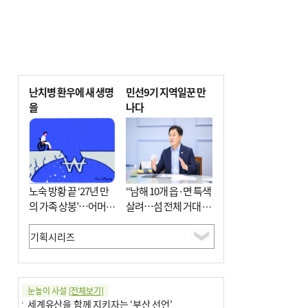
난치병 환우에 새 생명
민선9기 지역일꾼 만
을
나다
노숙 방황 끝 ‘27년 만
“남해 10개 읍·면 특색
의 가족 상봉’…어머니
살려…섬 전체 거대 정
와 행복 꿈꿔
원으로 조성”
눈높이 사설
[전체보기]
세계유산을 함께 지키자는 ‘부산 선언’