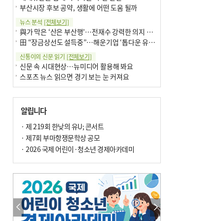
부산시장 후보 공약, 생활에 어떤 도움 될까
뉴스 분석
[전체보기]
與가 막은 ‘산은 부산행’…전재수 강력한 의지 표명 없인 공염불
田 “장금상선도 설득중”…해운기업 ‘톱다운 유치전’ 가속
신통이의 신문 읽기
[전체보기]
신문 속 시대현상…뉴미디어 활용해 봐요
스포츠 뉴스 읽으면 경기 보는 눈 커져요
어떻게 생각하십니까
[전체보기]
구·군 승진 축하화분 관행 없애자니 소상공인 울상
알립니다
3년째 병상에 있는 구의원…의정활동 못해도 월급 그대로
팩트체크
· 제 219회 한낮의 유U; 콘서트
[전체보기]
금정산 반려견 데리고 갈 수 있나…알아보니 ‘국립공원은 출입 불가’
· 제7회 부마항쟁문학상 공모
서울 도림천도 공업용수 활용한다는 사례, 정수 없이 한강물 공급…수질만 공업용수
· 2026 국제 어린이·청소년 경제아카데미
포토에세이
[전체보기]
연꽃 위 개개비
의령 한우산 털중나리
한 손 뉴스
[전체보기]
시민이 개발한 폭염 대응 앱 ‘그늘로’ 길안내 지도 등 인기
골목 맛집 발굴 고메 셀렉션…부산시, 페스티벌 시월 연계