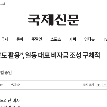
타그램
국제
문화
주말엔
스포츠
기획
인터뷰
T
 활용”, 일동 대표 비자금 조성 구체적
방법 증언
9:51
| 본지 6면
글자 크기
 드러난 비자