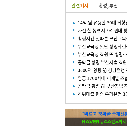
관련
기사
횡령
,
부산
사천 한 농협서 7억 원대 
횡령사건 잇따른 부산교육청
부산교육청 잇단 횡령사건
부산교육청 직원 또 횡령…
공탁금 횡령 부산지법 직원,
3000억 횡령 前 경남은행
엄궁 1700세대 재개발 조합
공탁금 횡령 前 부산지법 직
허위대출 혐의 우리은행 30대