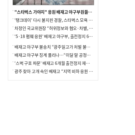
"스타벅스 가야지" 응원 배재고 야구부원들, 학교서 징계 처분
‘탱크데이’ 다시 불지핀 경찰, 스타벅스 모욕 혐의 압수수색
차정인 국교위원장 “허위정보와 혐오·차별, 학교 교실까지 유입"
‘5·18 폄훼 응원’ 배재고 야구부, 출전정지 6개월→1개월 감경
배재고 야구부 불송치 “광주일고가 처벌 불원 의사 표해”
배재고 야구부 징계 풀리나…“이달 말 공정위서 재심의”
‘스벅 구호 파문’ 배재고 6개월 출전정지 재심 신청키로
광주 찾아 고개 숙인 배재고 “지역 비하 응원 잘못”(종합)