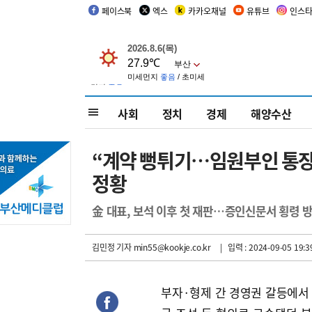
페이스북
엑스
카카오채널
유튜브
인스
사회
정치
경제
해양수산
“계약 뻥튀기…임원부인 통장도
정황
金 대표, 보석 이후 첫 재판…증인신문서 횡령 
김민정 기자
min55@kookje.co.kr
| 입력 : 2024-09-05 19:3
부자·형제 간 경영권 갈등에서