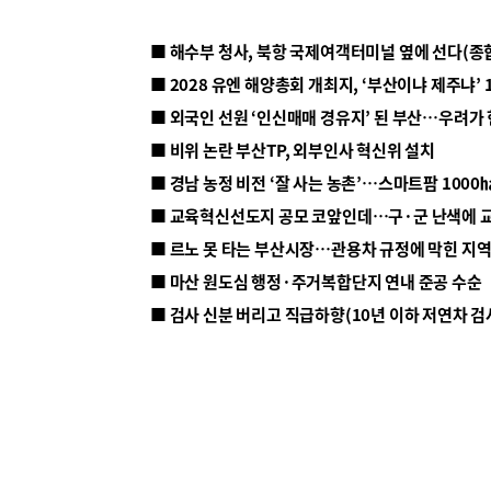
■ 해수부 청사, 북항 국제여객터미널 옆에 선다(종
■ 2028 유엔 해양총회 개최지, ‘부산이냐 제주냐’ 
■ 외국인 선원 ‘인신매매 경유지’ 된 부산…우려가
■ 비위 논란 부산TP, 외부인사 혁신위 설치
■ 르노 못 타는 부산시장…관용차 규정에 막힌 지
■ 마산 원도심 행정·주거복합단지 연내 준공 수순