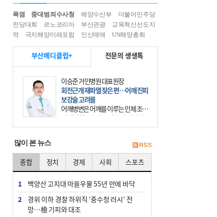
폭염
중대범죄수사청
해양수산부
더불어민주당
전당대회
르노코리아
부산관광
교육혁신선도지
역
극지해양미래포럼
인신매매
UN해양총회
부산메디클럽+
전문의 생생톡
이승준 거인병원 대표원장
회전근개 재파열 잦은 편…어깨 진피
보강술 고려를
어깨병변은 어깨를 이루는 인체 조직
에 발생하는 손상을 말한다. 여기에
는 오십견과 회전근개 증후군, 어깨
의 석회성 힘줄염 등이 있다. 국민건
많이 본 뉴스
강보험에 의하면 어깨병변
종합
정치
경제
사회
스포츠
1
백양산 고지대 마을우물 55년 만에 바닥
2
경위 이하 경찰 하위직 ‘중수청 러시’ 전
망…檢 기피와 대조