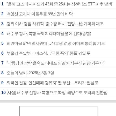
1
"올해 코스피 사이드카 43회 중 25회는 삼전닉스 ETF 이후 발생"
2
백양산 고지대 마을우물 55년 만에 바닥
3
경위 이하 경찰 하위직 ‘중수청 러시’ 전망…檢 기피와 대조
4
해수부 청사, 북항 국제여객터미널 옆에 선다(종합)
5
피란마을 67년 역사인데…전교생 24명 아미초 통폐합 기로
6
부울경 주말부터 비소식…‘극한 폭염’ 한풀 꺾일 듯
7
“낙동강권 삼락·을숙도·다대포 연결해 서부산 관광 키우자”
8
오늘의 날씨- 2026년 8월 7일
9
외국인 선원 ‘인신매매 경유지’ 된 부산…우려가 현실로
10
[사설] 해수부 신청사 북항으로 확정, 해양수도 도약의 전환점