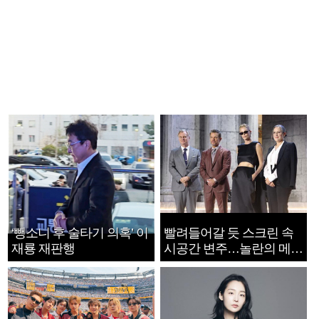
‘뺑소니 후 술타기 의혹’ 이
빨려들어갈 듯 스크린 속
재룡 재판행
시공간 변주…놀란의 메시
지는 ‘전쟁 속죄’