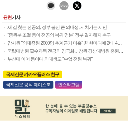
관련
기사
새 길 찾는 전공의, 정부 불신 큰 의대생, 지쳐가는 시민
“증원분 조절 등이 전공의 복귀 명분” 정부 결자해지 촉구
감사원 "의대증원 2000명 추계근거 미흡" 尹 한마디에 2배, 4배로
국립대병원 필수과목 전공의 양극화…창원 경상대병원 충원율 23%
부산대 이어 동아대 의대생도 "수업 전원 복귀"
국제신문 카카오플러스 친구
국제신문 공식 페이스북
인스타그램