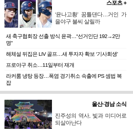
스포츠 +
‘윤나고황’ 꿈틀댄다…거인 가
을야구 불씨 살릴까
새 축구협회장 선출 방식 윤곽…“선거인단 192→2만
명”
해체설 뒤집은 LIV 골프…새 투자자 확보 ‘기사회생’
프로야구 취소…11일부터 재개
라커룸 냉탕 등장…폭염 경기취소 속출에 PS 셈법 복
잡
울산·경남 소식
진주성의 역사, 빛과 미디어로
되살아난다