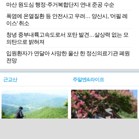
마산 원도심 행정·주거복합단지 연내 준공 수순
폭염에 온열질환 등 안전사고 우려… 양산시, '어필 레
이스' 취소
창녕 중부내륙고속도로서 포탄 발견…살상력 없는 모
의탄으로 밝혀져
입원환자가 연달아 사망한 울산 한 정신의료기관 폐원
전망
근교산
주말엔&라이프
근교산&그너머…상주·문경
폭염보다 더 뜨거워라…100