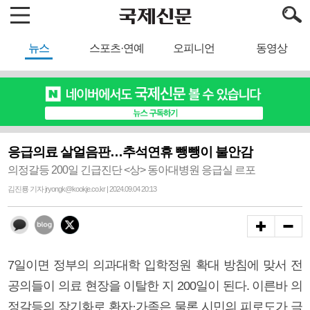
뉴스
스포츠·연예
오피니언
동영상
응급의료 살얼음판…추석연휴 뺑뺑이 불안감
의정갈등 200일 긴급진단 <상> 동아대병원 응급실 르포
김진룡 기자 jryongk@kookje.co.kr | 2024.09.04 20:13
7일이면 정부의 의과대학 입학정원 확대 방침에 맞서 전
공의들이 의료 현장을 이탈한 지 200일이 된다. 이른바 의
정갈등의 장기화로 환자·가족은 물론 시민의 피로도가 극