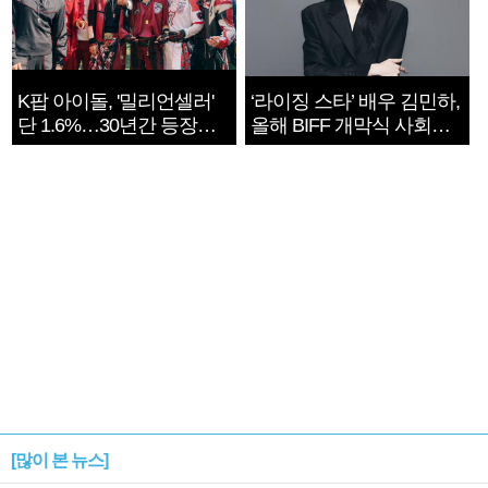
K팝 아이돌, '밀리언셀러'
‘라이징 스타’ 배우 김민하,
단 1.6%…30년간 등장
올해 BIFF 개막식 사회자
1182개팀 전수조사
확정
[많이 본 뉴스]