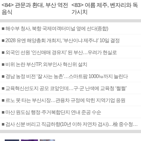
<84> 관문과 환대, 부산 역전
<83> 여름 제주, 벤자리와 독
음식
가시치
■ 해수부 청사, 북항 국제여객터미널 옆에 선다(종합)
■ 2028 유엔 해양총회 개최지, ‘부산이냐 제주냐’ 10일 결정
■ 외국인 선원 ‘인신매매 경유지’ 된 부산…우려가 현실로
■ 비위 논란 부산TP, 외부인사 혁신위 설치
■ 경남 농정 비전 ‘잘 사는 농촌’…스마트팜 1000㏊까지 늘린다
■ 교육혁신선도지 공모 코앞인데…구·군 난색에 교육청 ‘쩔쩔’
■ 르노 못 타는 부산시장…관용차 규정에 막힌 지역기업 응원
■ 마산 원도심 행정·주거복합단지 연내 준공 수순
■ 검사 신분 버리고 직급하향(10년 이하 저연차 검사)…檢 중수청행 기피