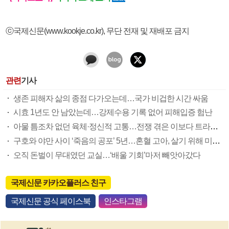
ⓒ국제신문(www.kookje.co.kr), 무단 전재 및 재배포 금지
관련
기사
생존 피해자 삶의 종점 다가오는데…국가 비겁한 시간 싸움
시효 1년도 안 남았는데…강제수용 기록 없어 피해입증 험난
아물 틈조차 없던 육체·정신적 고통…전쟁 겪은 이보다 트라우마 더 많아
구호와 야만 사이 ‘죽음의 공포’ 5년…혼혈 고아, 살기 위해 미국행 택했다
오직 돈벌이 무대였던 교실…‘배울 기회’마저 빼앗아갔다
국제신문 카카오플러스 친구
국제신문 공식 페이스북
인스타그램