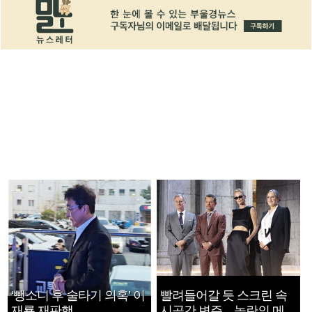
‘뺑소니 후 술타기 의혹’ 이
빨려들어갈 듯 스크린 속
재룡 재판행
시공간 변주…놀란의 메시