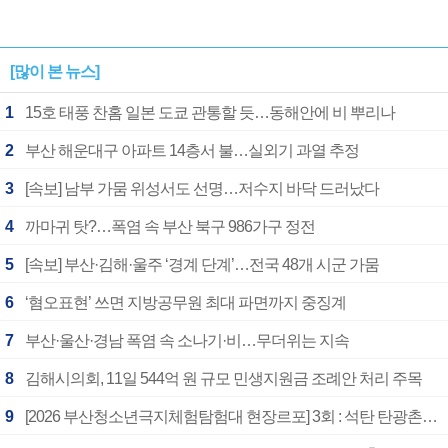
[많이 본 뉴스]
1
15호 태풍 찬홈 일본 도쿄 관통할 듯…동해안에 비 뿌리나
2
부산 해운대구 아파트 14층서 불…실외기 과열 추정
3
[속보] 남부 가뭄 위성서도 선명…저수지 바닥 드러났다
4
까마귀 탓?…폭염 속 부산 북구 986가구 정전
5
[속보] 부산·김해·울주 ‘경계 단계’…전국 48개 시군 가뭄
6
‘혐오표현’ 쓰면 지방공무원 최대 파면까지 중징계
7
부산·울산·경남 폭염 속 소나기·비…무더위는 지속
8
김해시의회, 11일 544억 원 규모 민생지원금 조례안 처리 주목
9
[2026 부산청소년극지체험탐험대 현장르포] 3회 : 석탄 탄광촌에서 북극 연구의 중심지로