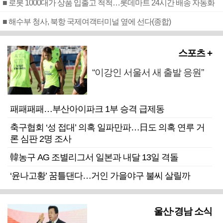
■ 로봇 1000대가 상품 입출고 척척…롯데마트 24시간 배송 자동화
■ 해수부 청사, 북항 국제여객터미널 옆에 선다(종합)
스포츠 +
“이강인 서울서 새 출발 응원”
패패패패…부산아이파크 1부 승격 급제동
축구협회 ‘성 접대’ 의혹 일파만파…日도 의혹 연루 거
론 심판 2명 조사
韓농구 AG 조별리그서 일본과 내달 13일 격돌
‘윤나고황’ 꿈틀댄다…거인 가을야구 불씨 살릴까
울산·경남 소식