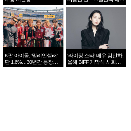
지는 ‘전쟁 속죄’
K팝 아이돌, '밀리언셀러'
‘라이징 스타’ 배우 김민하,
단 1.6%…30년간 등장
올해 BIFF 개막식 사회자
1182개팀 전수조사
확정