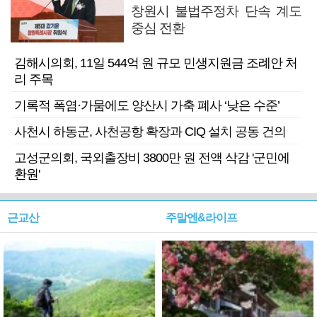
창원시 불법주정차 단속 계도
중심 전환
김해시의회, 11일 544억 원 규모 민생지원금 조례안 처
리 주목
기록적 폭염·가뭄에도 양산시 가축 폐사 ‘낮은 수준’
사천시 하동군, 사천공항 확장과 CIQ 설치 공동 건의
고성군의회, 국외출장비 3800만 원 전액 삭감 '군민에
환원'
근교산
주말엔&라이프