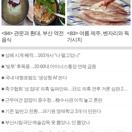
<84> 관문과 환대, 부산 역전
<83> 여름 제주, 벤자리와 독
음식
가시치
■ 상폐 시계 째깍…163개사 “나 떨고있니”
■ ‘빚투’ 후폭풍…20·60대 마이너스통장 연체 급증
■ 국내 대형로펌도 ‘생성형 AI’ 쓴다
■ 축구협회 ‘성 접대’ 의혹 일파만파…日도 의혹 연루 거론 심판 2명 조사
■ 근무여건 깜깜이 중수청…檢수사관 이직 놓고 혼란
■ 기존 일반고 전환…과기원 영재학교 3개 더 만든다
■ 부산시립극단 예술감독 못 뽑았나, 안 뽑았나