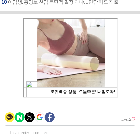
10
이임생, 홍명보 선임 독단적 결정 아냐…면담 메모 제출