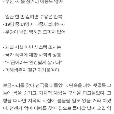
- 부산~서울 장거리 이동도 많아
- 일단 한 번 갇히면 수용은 반복
- 19명 중 14명이 다중시설피해자
- 부랑아 낙인 찍히면 도피처 없어
- 개별 시설 아닌 시스템 조사는
- 국가 폭력에 대한 사죄와 상통
- “지금이라도 인간답게 살고파”
- 피해생존자 절규 귀기울여야
보금자리를 찾아 전국을 떠돌았다. 단속을 피해 뒷골목 그
늘에 몸을 숨기고, 기차역 대합실 구석을 파고들었다. 고
향을 떠나면 지옥의 시설에 붙들릴 일도 없을 거라 여겼
다. 언젠가 엄마 아빠를 찾아 집으로 돌아갈 날이 오길 염