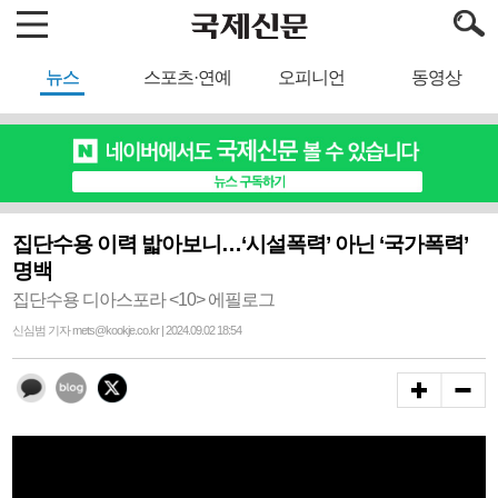
뉴스
스포츠·연예
오피니언
동영상
집단수용 이력 밟아보니…‘시설폭력’ 아닌 ‘국가폭력’
명백
집단수용 디아스포라 <10> 에필로그
신심범 기자 mets@kookje.co.kr | 2024.09.02 18:54