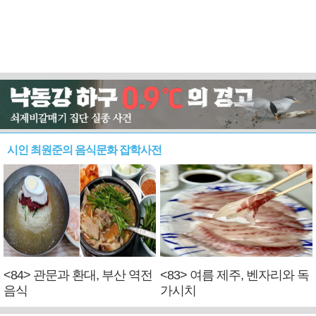
시인 최원준의 음식문화 잡학사전
<84> 관문과 환대, 부산 역전
<83> 여름 제주, 벤자리와 독
음식
가시치