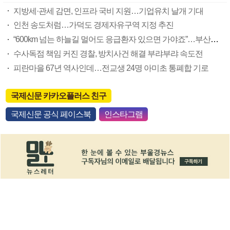
지방세·관세 감면, 인프라 국비 지원…기업유치 날개 기대
인천 송도처럼…가덕도 경제자유구역 지정 추진
“600km 넘는 하늘길 멀어도 응급환자 있으면 가야죠”…부산소방항공대 활약상 눈길
수사독점 책임 커진 경찰, 방치사건 해결 부랴부랴 속도전
피란마을 67년 역사인데…전교생 24명 아미초 통폐합 기로
국제신문 카카오플러스 친구
국제신문 공식 페이스북
인스타그램