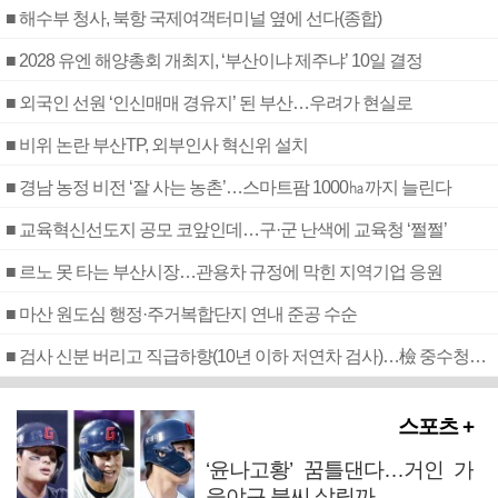
■ 해수부 청사, 북항 국제여객터미널 옆에 선다(종합)
■ 2028 유엔 해양총회 개최지, ‘부산이냐 제주냐’ 10일 결정
■ 외국인 선원 ‘인신매매 경유지’ 된 부산…우려가 현실로
■ 비위 논란 부산TP, 외부인사 혁신위 설치
■ 경남 농정 비전 ‘잘 사는 농촌’…스마트팜 1000㏊까지 늘린다
■ 교육혁신선도지 공모 코앞인데…구·군 난색에 교육청 ‘쩔쩔’
■ 르노 못 타는 부산시장…관용차 규정에 막힌 지역기업 응원
■ 마산 원도심 행정·주거복합단지 연내 준공 수순
■ 검사 신분 버리고 직급하향(10년 이하 저연차 검사)…檢 중수청행 기피
스포츠 +
‘윤나고황’ 꿈틀댄다…거인 가
을야구 불씨 살릴까