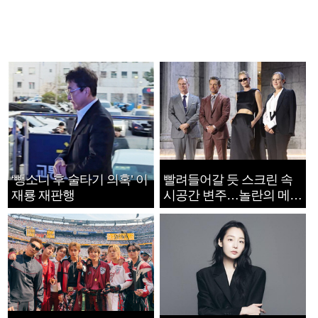
‘뺑소니 후 술타기 의혹’ 이
빨려들어갈 듯 스크린 속
재룡 재판행
시공간 변주…놀란의 메시
지는 ‘전쟁 속죄’