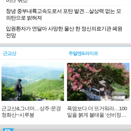
이스' 취소
창녕 중부내륙고속도로서 포탄 발견…살상력 없는 모
의탄으로 밝혀져
입원환자가 연달아 사망한 울산 한 정신의료기관 폐원
전망
근교산
주말엔&라이프
근교산&그너머…상주·문경
폭염보다 더 뜨거워라…100
청화산~시루봉
일을 붉게 불태울 ‘선비정신’
피었네