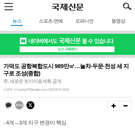
뉴스
스포츠·연예
오피니언
동영상
가덕도 공항복합도시 989만㎡…눌차·두문·천성 세 지
구로 조성(종합)
市, 새로운 토지이용계획 공개
이병욱 기자 junny97@kookje.co.kr | 2024.08.15 19:42
- 4개→3개 지구 변경이 핵심