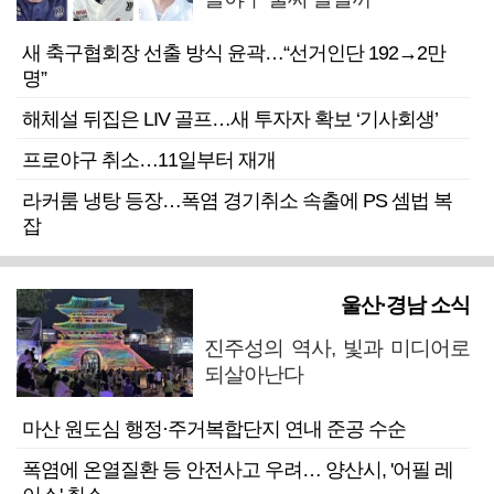
새 축구협회장 선출 방식 윤곽…“선거인단 192→2만
명”
해체설 뒤집은 LIV 골프…새 투자자 확보 ‘기사회생’
프로야구 취소…11일부터 재개
라커룸 냉탕 등장…폭염 경기취소 속출에 PS 셈법 복
잡
울산·경남 소식
진주성의 역사, 빛과 미디어로
되살아난다
마산 원도심 행정·주거복합단지 연내 준공 수순
폭염에 온열질환 등 안전사고 우려… 양산시, '어필 레