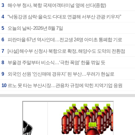
3
해수부 청사, 북항 국제여객터미널 옆에 선다(종합)
4
“낙동강권 삼락·을숙도·다대포 연결해 서부산 관광 키우자”
5
오늘의 날씨- 2026년 8월 7일
6
피란마을 67년 역사인데…전교생 24명 아미초 통폐합 기로
7
[사설] 해수부 신청사 북항으로 확정, 해양수도 도약의 전환점
8
부울경 주말부터 비소식…‘극한 폭염’ 한풀 꺾일 듯
9
외국인 선원 ‘인신매매 경유지’ 된 부산…우려가 현실로
10
르노 못 타는 부산시장…관용차 규정에 막힌 지역기업 응원