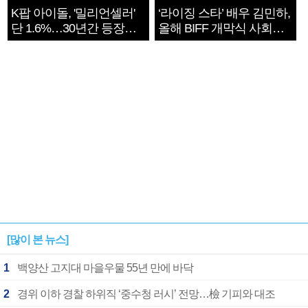
K팝 아이돌, '밀리언셀러'
‘라이징 스타’ 배우 김민하,
단 1.6%…30년간 등장
올해 BIFF 개막식 사회자
1182개팀 전수조사
확정
[많이 본 뉴스]
1
백양산 고지대 마을우물 55년 만에 바닥
2
경위 이하 경찰 하위직 ‘중수청 러시’ 전망…檢 기피와 대조