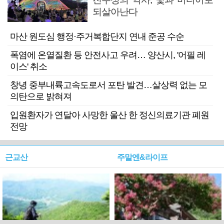
되살아난다
마산 원도심 행정·주거복합단지 연내 준공 수순
폭염에 온열질환 등 안전사고 우려… 양산시, '어필 레
이스' 취소
창녕 중부내륙고속도로서 포탄 발견…살상력 없는 모
의탄으로 밝혀져
입원환자가 연달아 사망한 울산 한 정신의료기관 폐원
전망
근교산
주말엔&라이프