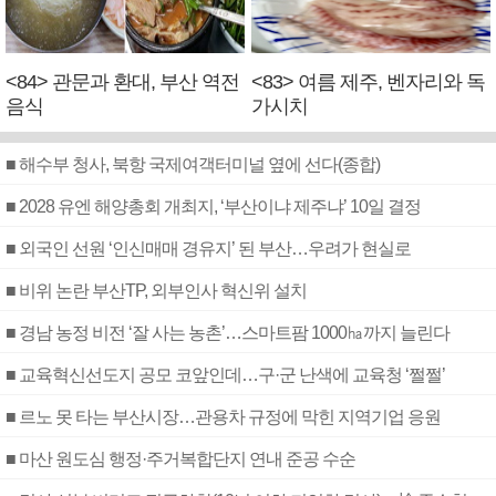
<84> 관문과 환대, 부산 역전
<83> 여름 제주, 벤자리와 독
음식
가시치
■ 해수부 청사, 북항 국제여객터미널 옆에 선다(종합)
■ 2028 유엔 해양총회 개최지, ‘부산이냐 제주냐’ 10일 결정
■ 외국인 선원 ‘인신매매 경유지’ 된 부산…우려가 현실로
■ 비위 논란 부산TP, 외부인사 혁신위 설치
■ 경남 농정 비전 ‘잘 사는 농촌’…스마트팜 1000㏊까지 늘린다
■ 교육혁신선도지 공모 코앞인데…구·군 난색에 교육청 ‘쩔쩔’
■ 르노 못 타는 부산시장…관용차 규정에 막힌 지역기업 응원
■ 마산 원도심 행정·주거복합단지 연내 준공 수순