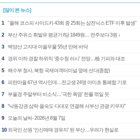
[많이 본 뉴스]
1
"올해 코스피 사이드카 43회 중 25회는 삼전닉스 ETF 이후 발생"
2
부산 주유소 휘발유 평균가 ℓ당 1849원… 전주보다 3원 ↓
3
백양산 고지대 마을우물 55년 만에 바닥
4
경위 이하 경찰 하위직 ‘중수청 러시’ 전망…檢 기피와 대조
5
해수부 청사, 북항 국제여객터미널 옆에 선다(종합)
6
피란마을 67년 역사인데…전교생 24명 아미초 통폐합 기로
7
부울경 주말부터 비소식…‘극한 폭염’ 한풀 꺾일 듯
8
“낙동강권 삼락·을숙도·다대포 연결해 서부산 관광 키우자”
9
오늘의 날씨- 2026년 8월 7일
10
외국인 선원 ‘인신매매 경유지’ 된 부산…우려가 현실로