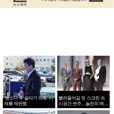
‘뺑소니 후 술타기 의혹’ 이
빨려들어갈 듯 스크린 속
재룡 재판행
시공간 변주…놀란의 메시
지는 ‘전쟁 속죄’