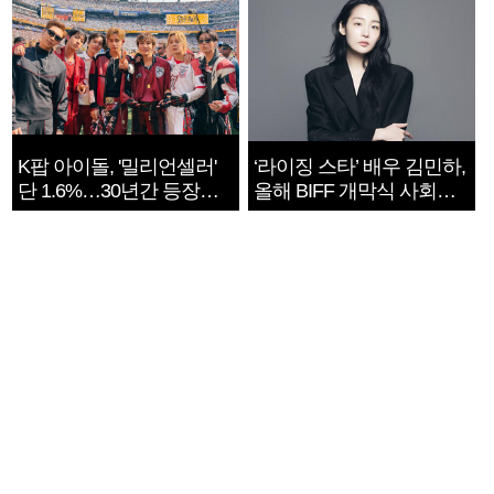
K팝 아이돌, '밀리언셀러'
‘라이징 스타’ 배우 김민하,
단 1.6%…30년간 등장
올해 BIFF 개막식 사회자
1182개팀 전수조사
확정