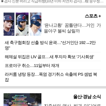
■ 검사 신분 버리고 직급하향(10년 이하 저연차 검사)…檢 중수청행 기피
스포츠 +
‘윤나고황’ 꿈틀댄다…거인 가
을야구 불씨 살릴까
새 축구협회장 선출 방식 윤곽…“선거인단 192→2만
명”
해체설 뒤집은 LIV 골프…새 투자자 확보 ‘기사회생’
프로야구 취소…11일부터 재개
라커룸 냉탕 등장…폭염 경기취소 속출에 PS 셈법 복
잡
울산·경남 소식
진주성의 역사, 빛과 미디어로