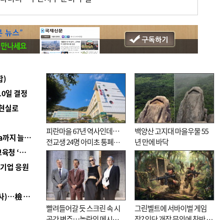
합)
10일 결정
 현실로
피란마을 67년 역사인데…
백양산 고지대 마을우물 55
■ 경남 농정 비전 ‘잘 사는 농촌’…스마트팜 1000㏊까지 늘린다
전교생 24명 아미초 통폐합
년 만에 바닥
■ 교육혁신선도지 공모 코앞인데…구·군 난색에 교육청 ‘쩔쩔’
기로
역기업 응원
■ 검사 신분 버리고 직급하향(10년 이하 저연차 검사)…檢 중수청행 기피
빨려들어갈 듯 스크린 속 시
그린벨트에 서바이벌 게임
공간 변주…놀란의 메시지
장? 잇단 개장 문의에 찬반 논