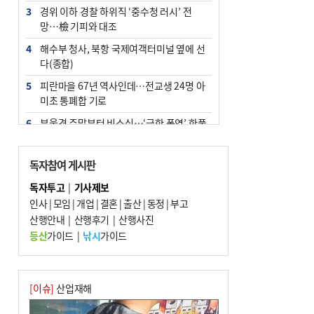
3
경위 이하 경찰 하위직 ‘중수청 러시’ 전
망…檢 기피와 대조
4
해수부 청사, 북항 국제여객터미널 옆에 선
다(종합)
5
피란마을 67년 역사인데…전교생 24명 아
미초 통폐합 기로
6
부울경 주말부터 비소식…‘극한 폭염’ 한풀
꺾일 듯
7
“낙동강권 삼락·을숙도·다대포 연결해 서
독자참여 게시판
부산 관광 키우자”
독자투고
|
기사제보
8
오늘의 날씨- 2026년 8월 7일
인사
|
모임
|
개업
|
결혼
|
출산
|
동정
|
부고
9
산행안내
외국인 선원 ‘인신매매 경유지’ 된 부산…
|
산행후기
|
산행사진
우려가 현실로
등산
가이드
|
낚시
가이드
10
[사설] 해수부 신청사 북항으로 확정, 해양
수도 도약의 전환점
[이슈]
산업재해