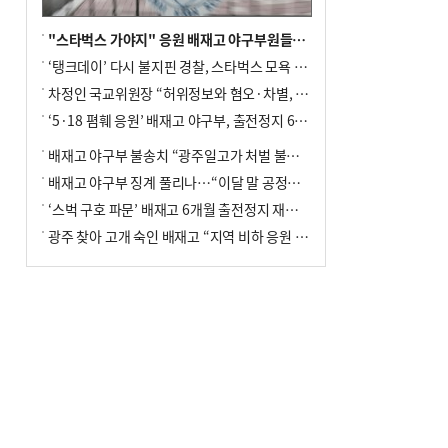
"스타벅스 가야지" 응원 배재고 야구부원들, 학교서 징계 처분
‘탱크데이’ 다시 불지핀 경찰, 스타벅스 모욕 혐의 압수수색
차정인 국교위원장 “허위정보와 혐오·차별, 학교 교실까지 유입"
‘5·18 폄훼 응원’ 배재고 야구부, 출전정지 6개월→1개월 감경
배재고 야구부 불송치 “광주일고가 처벌 불원 의사 표해”
배재고 야구부 징계 풀리나…“이달 말 공정위서 재심의”
‘스벅 구호 파문’ 배재고 6개월 출전정지 재심 신청키로
광주 찾아 고개 숙인 배재고 “지역 비하 응원 잘못”(종합)