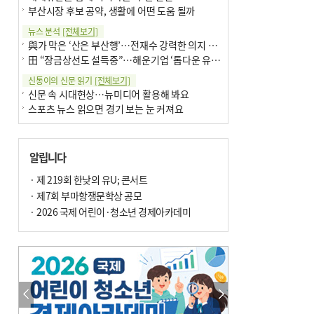
부산시장 후보 공약, 생활에 어떤 도움 될까
뉴스 분석
[전체보기]
與가 막은 ‘산은 부산행’…전재수 강력한 의지 표명 없인 공염불
田 “장금상선도 설득중”…해운기업 ‘톱다운 유치전’ 가속
신통이의 신문 읽기
[전체보기]
신문 속 시대현상…뉴미디어 활용해 봐요
스포츠 뉴스 읽으면 경기 보는 눈 커져요
어떻게 생각하십니까
[전체보기]
구·군 승진 축하화분 관행 없애자니 소상공인 울상
알립니다
3년째 병상에 있는 구의원…의정활동 못해도 월급 그대로
팩트체크
· 제 219회 한낮의 유U; 콘서트
[전체보기]
금정산 반려견 데리고 갈 수 있나…알아보니 ‘국립공원은 출입 불가’
· 제7회 부마항쟁문학상 공모
서울 도림천도 공업용수 활용한다는 사례, 정수 없이 한강물 공급…수질만 공업용수
· 2026 국제 어린이·청소년 경제아카데미
포토에세이
[전체보기]
연꽃 위 개개비
의령 한우산 털중나리
한 손 뉴스
[전체보기]
시민이 개발한 폭염 대응 앱 ‘그늘로’ 길안내 지도 등 인기
골목 맛집 발굴 고메 셀렉션…부산시, 페스티벌 시월 연계