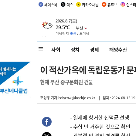
페이스북
엑스
카카오채널
유튜브
인스
사회
정치
경제
해양수산
이 적산가옥에 독립운동가 
현재 부산 중구문화원 건물
조성우 기자
holycow@kookje.co.kr
| 입력 : 2024-08-13 19
- 일제에 항거한 신덕균 선생
- 수십 년 거주한 것으로 확인
- 광복절 앞 명칭 변경론 확산