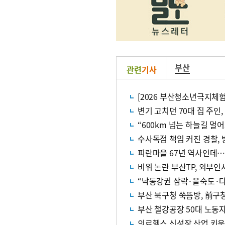
부산
관련
기사
[2026 부산청소년극지체
변기 고치던 70대 집 주인
수사독점 책임 커진 경찰,
피란마을 67년 역사인데…
비위 논란 부산TP, 외부인
“낙동강권 삼락·을숙도·다
부산 북구청 쑥뜸방, 前구
부산 철강공장 50대 노동
의료헬스 신성장 산업 키