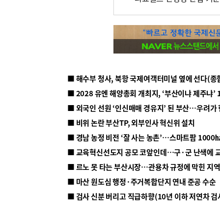
■ 해수부 청사, 북항 국제여객터미널 옆에 선다(종
■ 2028 유엔 해양총회 개최지, ‘부산이냐 제주냐’ 
■ 외국인 선원 ‘인신매매 경유지’ 된 부산…우려가
■ 비위 논란 부산TP, 외부인사 혁신위 설치
■ 르노 못 타는 부산시장…관용차 규정에 막힌 지
■ 마산 원도심 행정·주거복합단지 연내 준공 수순