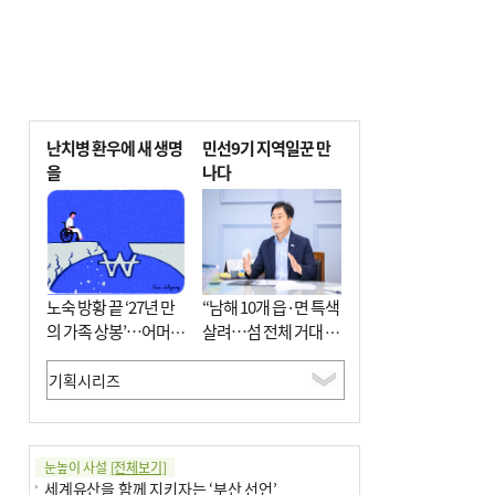
난치병 환우에 새 생명
민선9기 지역일꾼 만
을
나다
노숙 방황 끝 ‘27년 만
“남해 10개 읍·면 특색
의 가족 상봉’…어머니
살려…섬 전체 거대 정
와 행복 꿈꿔
원으로 조성”
눈높이 사설
[전체보기]
세계유산을 함께 지키자는 ‘부산 선언’