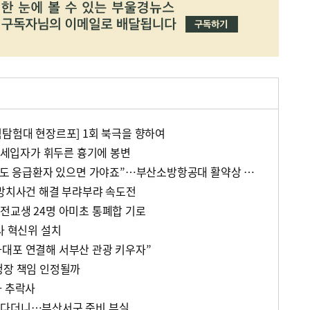
험탐험대 현장르포] 1회 북극을 향하여
, 세입자가 휘두른 흉기에 봉변
“600km 넘는 하늘길 멀어도 응급환자 있으면 가야죠”…부산소방항공대 활약상 눈길
 방치사건 해결 부랴부랴 속도전
전교생 24명 아미초 통폐합 기로
사 혁신위 설치
대포 연결해 서부산 관광 키우자”
청장 책임 인정될까
자 추락사
운다더니…부산서구 준비 부실