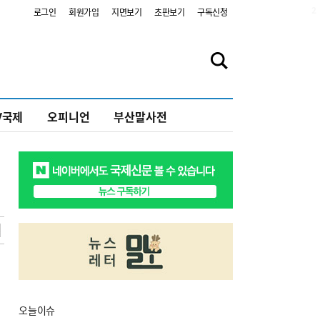
2
로그인
회원가입
지면보기
초판보기
구독신청
V국제
오피니언
부산말사전
오늘
이슈