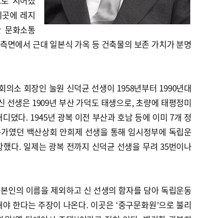
으로 지어졌
이곳에 레지
한 문화소통
 측면에서 근대 일본식 가옥 등 건축물의 보존 가치가 분명
회의소 회장인 눌원 신덕균 선생이 1958년부터 1990년대
신 선생은 1909년 부산 가덕도 태생으로, 초량에 태평정미
뎠다. 1945년 광복 이전 부산과 호남 등에 이미 7개 정
동가였던 백산상회 안희제 선생을 통해 임시정부에 독립운
했다. 일제는 광복 전까지 신덕균 선생을 무려 35번이나
본인의 이름을 제외하고 신 선생의 함자를 담아 독립운동
야 한다는 주장이 나온다. 이곳은 ‘중구문화원’으로 불리