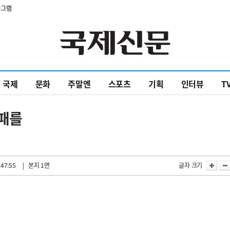
타그램
국제
문화
주말엔
스포츠
기획
인터뷰
T
문패를
:47:55
| 본지 1면
글자 크기