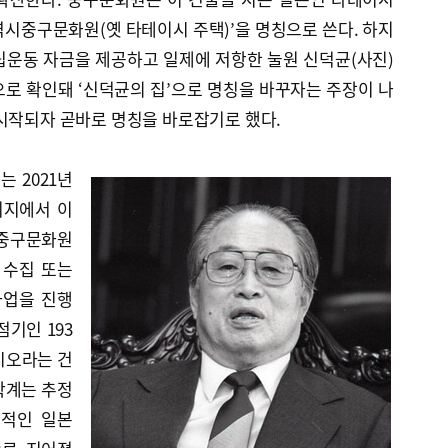
시중구문화원(옛 타테이시 주택)’을 명칭으로 쓴다. 하지
립운동 자금을 제공하고 일제에 저항한 눌원 신덕균(사진)
로 확인돼 ‘신덕균의 집’으로 명칭을 바꾸자는 주장이 나
 시작되자 곧바로 명칭을 바로잡기로 했다.
는 2021년
취지에서 이
 중구문화원
 수집 또는
사업을 진행
점기인 193
요시오라는 건
학계는 추정
형적인 일본