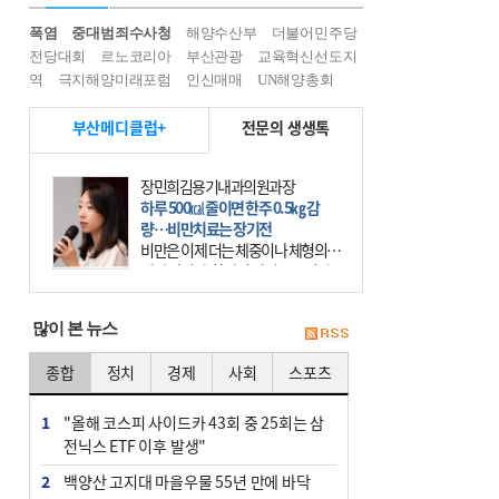
폭염
중대범죄수사청
해양수산부
더불어민주당
전당대회
르노코리아
부산관광
교육혁신선도지
역
극지해양미래포럼
인신매매
UN해양총회
부산메디클럽+
전문의 생생톡
장민희김용기내과의원과장
하루 500㎉ 줄이면 한주 0.5㎏ 감
량…비만치료는 장기전
비만은 이제 더는 체중이나 체형의 문
제가 아니다. 하나의 질병으로 인지
하고 치료와 관리를 해야 한다. 세계
보건기구(WHO)는 이미 1994년 비만
많이 본 뉴스
을 인류의 중요한
종합
정치
경제
사회
스포츠
1
"올해 코스피 사이드카 43회 중 25회는 삼
전닉스 ETF 이후 발생"
2
백양산 고지대 마을우물 55년 만에 바닥