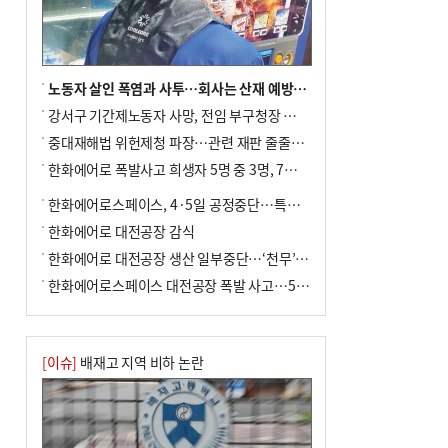
노동자 살인 폭염과 사투…회사는 산재 예방·전기료 절감 전력
강서구 기간제노동자 사망, 전임 부구청장 檢 송치
중대재해법 위헌제청 파장…관련 재판 줄줄이 브레이크
한화에어로 폭발사고 희생자 5명 중 3명, 7일 영면
한화에어로스페이스, 4·5일 공정중단…특별 안전점검
한화에어로 대전공장 감식
한화에어로 대전공장 생산 일부중단…‘천무’ 수출 비상
한화에어로스페이스 대전공장 폭발 사고…5명 사망·2명 부상(종합)
[이슈]
배재고 지역 비하 논란