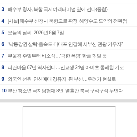
3
해수부 청사, 북항 국제여객터미널 옆에 선다(종합)
4
[사설] 해수부 신청사 북항으로 확정, 해양수도 도약의 전환점
5
오늘의 날씨- 2026년 8월 7일
6
“낙동강권 삼락·을숙도·다대포 연결해 서부산 관광 키우자”
7
부울경 주말부터 비소식…‘극한 폭염’ 한풀 꺾일 듯
8
피란마을 67년 역사인데…전교생 24명 아미초 통폐합 기로
9
외국인 선원 ‘인신매매 경유지’ 된 부산…우려가 현실로
10
부산 청소년 극지탐험대 8인, 열흘간 북극 구석구석 누빈다