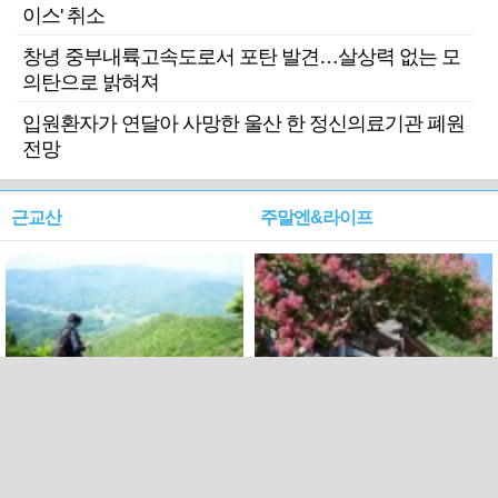
이스' 취소
창녕 중부내륙고속도로서 포탄 발견…살상력 없는 모
의탄으로 밝혀져
입원환자가 연달아 사망한 울산 한 정신의료기관 폐원
전망
근교산
주말엔&라이프
근교산&그너머…상주·문경
폭염보다 더 뜨거워라…100
청화산~시루봉
일을 붉게 불태울 ‘선비정신’
피었네