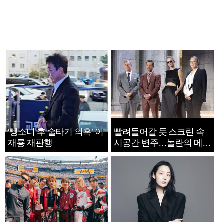
‘뺑소니 후 술타기 의혹’ 이
빨려들어갈 듯 스크린 속
재룡 재판행
시공간 변주…놀란의 메시
지는 ‘전쟁 속죄’