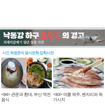
시인 최원준의 음식문화 잡학사전
<84> 관문과 환대, 부산 역전
<83> 여름 제주, 벤자리와 독
음식
가시치