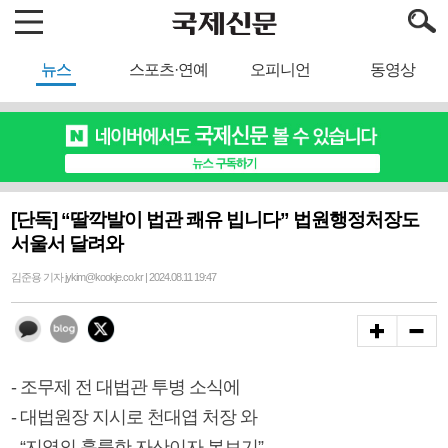
뉴스
스포츠·연예
오피니언
동영상
[단독] “딸깍발이 법관 쾌유 빕니다” 법원행정처장도
서울서 달려와
김준용 기자 jykim@kookje.co.kr | 2024.08.11 19:47
- 조무제 전 대법관 투병 소식에
- 대법원장 지시로 천대엽 처장 와
- “지역의 훌륭한 자산이자 본보기”