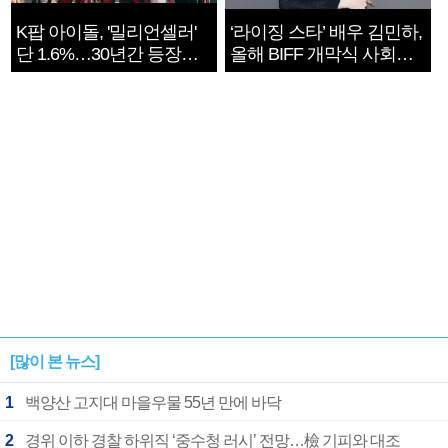
K팝 아이돌, '밀리언셀러'
‘라이징 스타’ 배우 김민하,
단 1.6%…30년간 등장
올해 BIFF 개막식 사회자
1182개팀 전수조사
확정
[많이 본 뉴스]
1
백양산 고지대 마을우물 55년 만에 바닥
2
경위 이하 경찰 하위직 ‘중수청 러시’ 전망…檢 기피와 대조