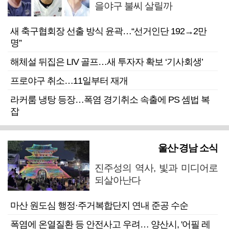
을야구 불씨 살릴까
새 축구협회장 선출 방식 윤곽…“선거인단 192→2만
명”
해체설 뒤집은 LIV 골프…새 투자자 확보 ‘기사회생’
프로야구 취소…11일부터 재개
라커룸 냉탕 등장…폭염 경기취소 속출에 PS 셈법 복
잡
울산·경남 소식
진주성의 역사, 빛과 미디어로
되살아난다
마산 원도심 행정·주거복합단지 연내 준공 수순
폭염에 온열질환 등 안전사고 우려… 양산시, '어필 레