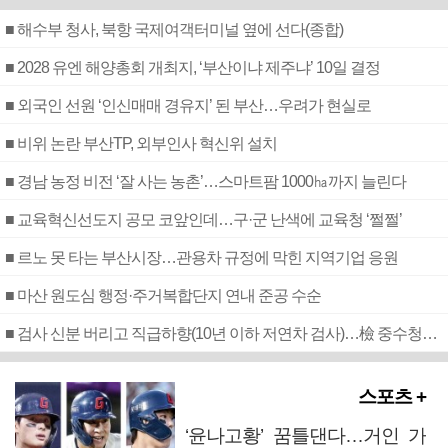
■ 해수부 청사, 북항 국제여객터미널 옆에 선다(종합)
■ 2028 유엔 해양총회 개최지, ‘부산이냐 제주냐’ 10일 결정
■ 외국인 선원 ‘인신매매 경유지’ 된 부산…우려가 현실로
■ 비위 논란 부산TP, 외부인사 혁신위 설치
■ 경남 농정 비전 ‘잘 사는 농촌’…스마트팜 1000㏊까지 늘린다
■ 교육혁신선도지 공모 코앞인데…구·군 난색에 교육청 ‘쩔쩔’
■ 르노 못 타는 부산시장…관용차 규정에 막힌 지역기업 응원
■ 마산 원도심 행정·주거복합단지 연내 준공 수순
■ 검사 신분 버리고 직급하향(10년 이하 저연차 검사)…檢 중수청행 기피
스포츠 +
‘윤나고황’ 꿈틀댄다…거인 가