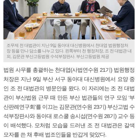
조무제 전 대법관이 지난 9일 동아대 대신병원에서 천대엽 법원행정처
장 등을 만나 담소를 나누고 있다. 왼쪽부터 천 행정처장, 조 전 대법관 내
외, 김문관 부산고등법원 수석부장판사. 부산고등법원 제공
법원 사무를 총괄하는 천대엽(사법연수원 21기) 법원행정
처장은 지난 9일 부산 서구 동아대 대신병원에서 요양 중
인 조 전 대법관의 병문안을 왔다. 이 자리에는 조 전 대법
관이 부산법원 근무 때 만든 부산 법관들의 연구 모임 ‘부
산판례연구회’를 이끄는 김문관(연수원 23기) 부산고법 수
석부장판사와 동아대 로스쿨 송시섭(연수원 28기) 교수 등
이 배석했다. 모처럼 모습을 드러낸 조 전 대법관은 갈색
모자를 쓴 채 후배 법조인들을 반갑게 맞았다.