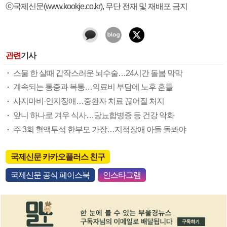
ⓒ국제신문(www.kookje.co.kr), 무단 전재 및 재배포 금지
관련
기사
스물 한 살때 갑작스러운 뇌수술…24시간 돌봄 막막
계속되는 통증과 복통…의료비 부담에 노후 흔들
사지마비·인지장애…중환자 치료 끊어질 처지
앞니 하나로 겨우 식사…당뇨합병증 등 건강 악화
주 3회 혈액투석 한부모 가장…지적장애 아들 돌봐야
국제신문 카카오플러스 친구
국제신문 공식 페이스북
인스타그램