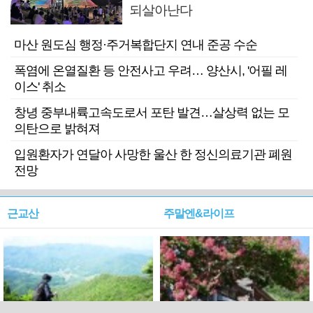
되살아난다
마산 원도심 행정·주거복합단지 연내 준공 수순
폭염에 온열질환 등 안전사고 우려… 양산시, '어필 레
이스' 취소
창녕 중부내륙고속도로서 포탄 발견…살상력 없는 모
의탄으로 밝혀져
입원환자가 연달아 사망한 울산 한 정신의료기관 폐원
전망
근교산
주말엔&라이프