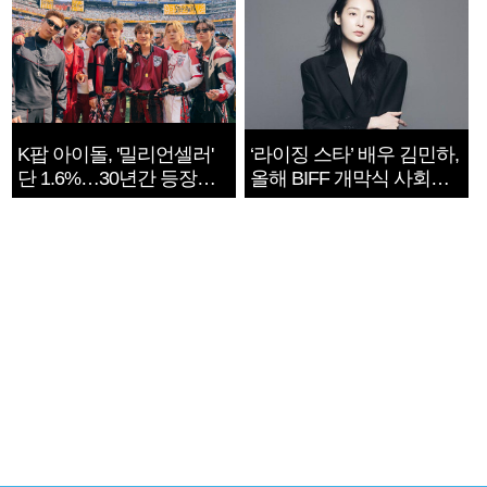
K팝 아이돌, '밀리언셀러'
‘라이징 스타’ 배우 김민하,
단 1.6%…30년간 등장
올해 BIFF 개막식 사회자
1182개팀 전수조사
확정