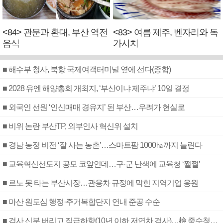
<84> 관문과 환대, 부산 역전
<83> 여름 제주, 벤자리와 독
음식
가시치
■ 해수부 청사, 북항 국제여객터미널 옆에 선다(종합)
■ 2028 유엔 해양총회 개최지, ‘부산이냐 제주냐’ 10일 결정
■ 외국인 선원 ‘인신매매 경유지’ 된 부산…우려가 현실로
■ 비위 논란 부산TP, 외부인사 혁신위 설치
■ 경남 농정 비전 ‘잘 사는 농촌’…스마트팜 1000㏊까지 늘린다
■ 교육혁신선도지 공모 코앞인데…구·군 난색에 교육청 ‘쩔쩔’
■ 르노 못 타는 부산시장…관용차 규정에 막힌 지역기업 응원
■ 마산 원도심 행정·주거복합단지 연내 준공 수순
■ 검사 신분 버리고 직급하향(10년 이하 저연차 검사)…檢 중수청행 기피