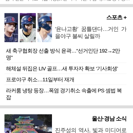
스포츠 +
‘윤나고황’ 꿈틀댄다…거인 가
을야구 불씨 살릴까
새 축구협회장 선출 방식 윤곽…“선거인단 192→2만
명”
해체설 뒤집은 LIV 골프…새 투자자 확보 ‘기사회생’
프로야구 취소…11일부터 재개
라커룸 냉탕 등장…폭염 경기취소 속출에 PS 셈법 복
잡
울산·경남 소식
진주성의 역사, 빛과 미디어로