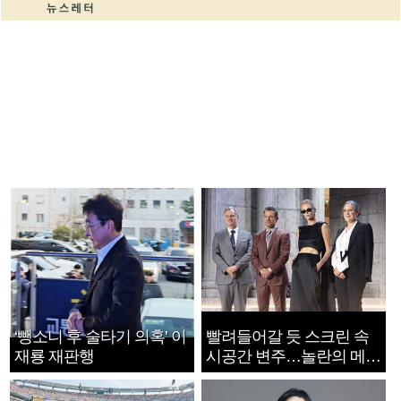
‘뺑소니 후 술타기 의혹’ 이
빨려들어갈 듯 스크린 속
재룡 재판행
시공간 변주…놀란의 메시
지는 ‘전쟁 속죄’