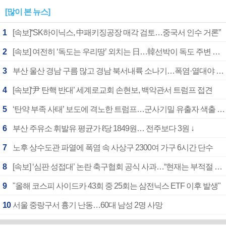
[많이 본 뉴스]
1
[속보]“SK하이닉스, 中패키징공장 매각 검토…중국서 인수 거론”
2
[속보] 여전히 ‘독도는 우리땅’ 외치는 日…韓선박이 독도 주변 해양조사 활동하자 반발
3
부산 울산 경남 구름 많고 경남 북서내륙 소나기…폭염·열대야 계속
4
[속보]‘尹 탄핵 반대’ 세계로교회 손현보, 백악관서 트럼프 접견
5
‘탄약 부족 사태’ 보도에 격노한 트럼프…군사기밀 유출자 색출 지시
6
부산 주유소 휘발유 평균가 ℓ당 1849원… 전주보다 3원 ↓
7
노후 상수도관 파열에 폭염 속 사상구 2300여 가구 6시간 단수
8
[속보] ‘심판 성접대’ 논란 축구협회 공식 사과…“현재는 부적절 행위 없어”
9
"올해 코스피 사이드카 43회 중 25회는 삼전닉스 ETF 이후 발생"
10
서울 중랑구서 흉기 난동…60대 남성 2명 사망