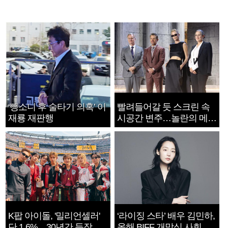
‘뺑소니 후 술타기 의혹’ 이
빨려들어갈 듯 스크린 속
재룡 재판행
시공간 변주…놀란의 메시
지는 ‘전쟁 속죄’
K팝 아이돌, '밀리언셀러'
‘라이징 스타’ 배우 김민하,
단 1.6%…30년간 등장
올해 BIFF 개막식 사회자