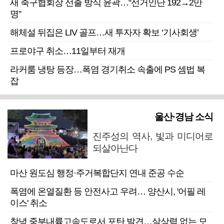
새 축구협회장 선출 방식 윤곽…“선거인단 192→2만
명”
해체설 뒤집은 LIV 골프…새 투자자 확보 ‘기사회생’
프로야구 취소…11일부터 재개
라커룸 냉탕 등장…폭염 경기취소 속출에 PS 셈법 복
잡
울산·경남 소식
진주성의 역사, 빛과 미디어로
되살아난다
마산 원도심 행정·주거복합단지 연내 준공 수순
폭염에 온열질환 등 안전사고 우려… 양산시, '어필 레
이스' 취소
창녕 중부내륙고속도로서 포탄 발견…살상력 없는 모