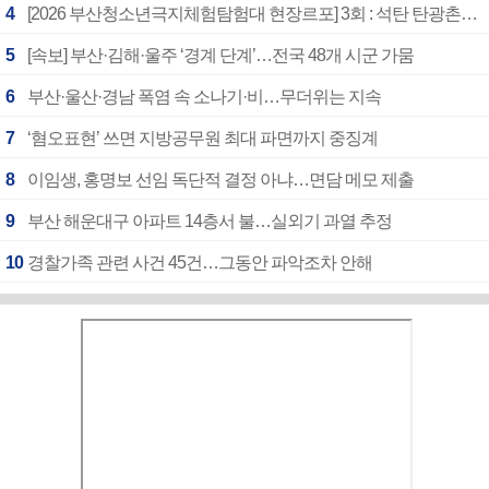
4
[2026 부산청소년극지체험탐험대 현장르포] 3회 : 석탄 탄광촌에서 북극 연구의 중심지로
5
[속보] 부산·김해·울주 ‘경계 단계’…전국 48개 시군 가뭄
6
부산·울산·경남 폭염 속 소나기·비…무더위는 지속
7
‘혐오표현’ 쓰면 지방공무원 최대 파면까지 중징계
8
이임생, 홍명보 선임 독단적 결정 아냐…면담 메모 제출
9
부산 해운대구 아파트 14층서 불…실외기 과열 추정
10
경찰가족 관련 사건 45건…그동안 파악조차 안해