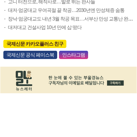
고니 터전으로, 해작사로…발로 뛰는 판사들
대저·엄궁대교 우여곡절 끝 착공…2030년엔 만성체증 숨통
장낙·엄궁대교도 내년 3월 착공 목표…서부산 만성 교통난 완화 속도
대저대교 건설사업 10년 만에 삽 떴다
국제신문 카카오플러스 친구
국제신문 공식 페이스북
인스타그램