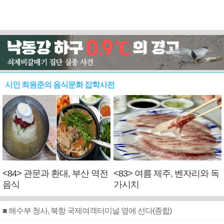
시인 최원준의 음식문화 잡학사전
<84> 관문과 환대, 부산 역전
<83> 여름 제주, 벤자리와 독
음식
가시치
■ 해수부 청사, 북항 국제여객터미널 옆에 선다(종합)