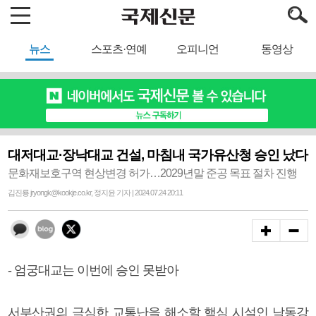
뉴스
스포츠·연예
오피니언
동영상
대저대교·장낙대교 건설, 마침내 국가유산청 승인 났다
문화재보호구역 현상변경 허가…2029년말 준공 목표 절차 진행
김진룡 jryongk@kookje.co.kr, 정지윤 기자 | 2024.07.24 20:11
- 엄궁대교는 이번에 승인 못받아
서부산권의 극심한 교통난을 해소할 핵심 시설인 낙동강