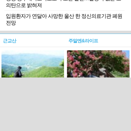
의탄으로 밝혀져
입원환자가 연달아 사망한 울산 한 정신의료기관 폐원
전망
근교산
주말엔&라이프
근교산&그너머…상주·문경
폭염보다 더 뜨거워라…100
청화산~시루봉
일을 붉게 불태울 ‘선비정신’
피었네
PC버전
엑스
페이스북