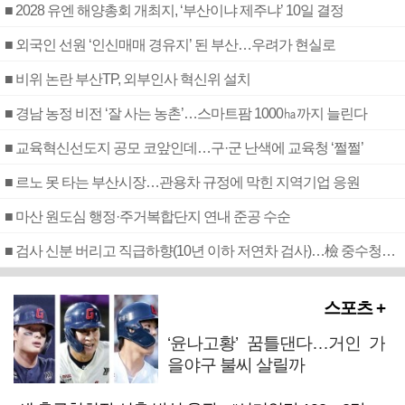
■ 2028 유엔 해양총회 개최지, ‘부산이냐 제주냐’ 10일 결정
■ 외국인 선원 ‘인신매매 경유지’ 된 부산…우려가 현실로
■ 비위 논란 부산TP, 외부인사 혁신위 설치
■ 경남 농정 비전 ‘잘 사는 농촌’…스마트팜 1000㏊까지 늘린다
■ 교육혁신선도지 공모 코앞인데…구·군 난색에 교육청 ‘쩔쩔’
■ 르노 못 타는 부산시장…관용차 규정에 막힌 지역기업 응원
■ 마산 원도심 행정·주거복합단지 연내 준공 수순
■ 검사 신분 버리고 직급하향(10년 이하 저연차 검사)…檢 중수청행 기피
스포츠 +
‘윤나고황’ 꿈틀댄다…거인 가
을야구 불씨 살릴까