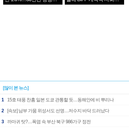
1182개팀 전수조사
확정
[많이 본 뉴스]
1
15호 태풍 찬홈 일본 도쿄 관통할 듯…동해안에 비 뿌리나
2
[속보] 남부 가뭄 위성서도 선명…저수지 바닥 드러났다
3
까마귀 탓?…폭염 속 부산 북구 986가구 정전