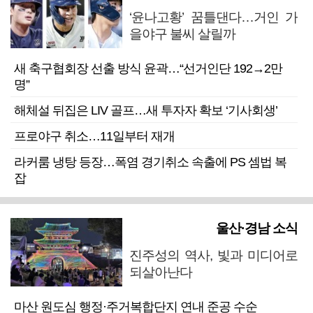
‘윤나고황’ 꿈틀댄다…거인 가
을야구 불씨 살릴까
새 축구협회장 선출 방식 윤곽…“선거인단 192→2만
명”
해체설 뒤집은 LIV 골프…새 투자자 확보 ‘기사회생’
프로야구 취소…11일부터 재개
라커룸 냉탕 등장…폭염 경기취소 속출에 PS 셈법 복
잡
울산·경남 소식
진주성의 역사, 빛과 미디어로
되살아난다
마산 원도심 행정·주거복합단지 연내 준공 수순