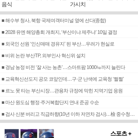
음식
가시치
■ 해수부 청사, 북항 국제여객터미널 옆에 선다(종합)
■ 2028 유엔 해양총회 개최지, ‘부산이냐 제주냐’ 10일 결정
■ 외국인 선원 ‘인신매매 경유지’ 된 부산…우려가 현실로
■ 비위 논란 부산TP, 외부인사 혁신위 설치
■ 경남 농정 비전 ‘잘 사는 농촌’…스마트팜 1000㏊까지 늘린다
■ 교육혁신선도지 공모 코앞인데…구·군 난색에 교육청 ‘쩔쩔’
■ 르노 못 타는 부산시장…관용차 규정에 막힌 지역기업 응원
■ 마산 원도심 행정·주거복합단지 연내 준공 수순
■ 검사 신분 버리고 직급하향(10년 이하 저연차 검사)…檢 중수청행 기피
스포츠 +