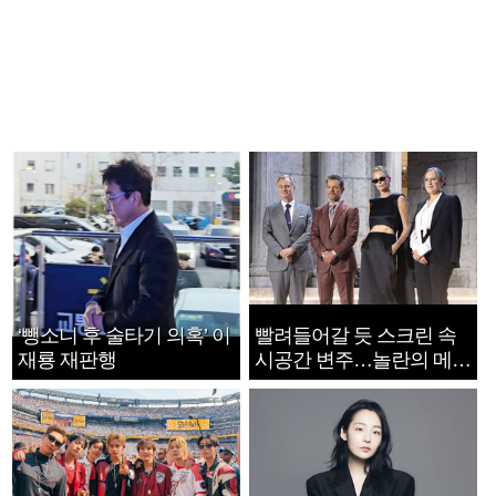
‘뺑소니 후 술타기 의혹’ 이
빨려들어갈 듯 스크린 속
재룡 재판행
시공간 변주…놀란의 메시
지는 ‘전쟁 속죄’