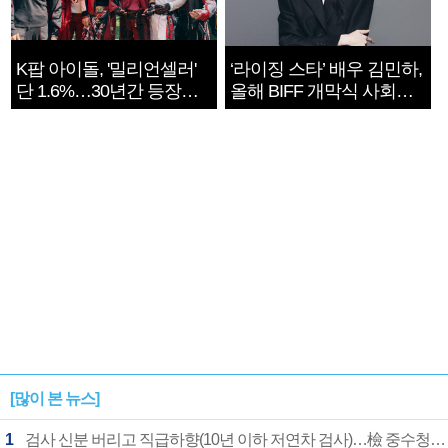
K팝 아이돌, '밀리언셀러'
‘라이징 스타’ 배우 김민하,
단 1.6%…30년간 등장
올해 BIFF 개막식 사회자
1182개팀 전수조사
확정
[많이 본 뉴스]
1
검사 신분 버리고 직급하향(10년 이하 저연차 검사)…檢 중수청행 기피