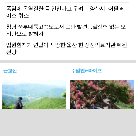
폭염에 온열질환 등 안전사고 우려… 양산시, '어필 레
이스' 취소
창녕 중부내륙고속도로서 포탄 발견…살상력 없는 모
의탄으로 밝혀져
입원환자가 연달아 사망한 울산 한 정신의료기관 폐원
전망
근교산
주말엔&라이프
근교산&그너머…상주·문경
폭염보다 더 뜨거워라…100
청화산~시루봉
일을 붉게 불태울 ‘선비정신’