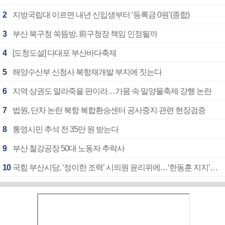
2
지방국립대 이르면 내년 신입생부터 ‘등록금 0원’(종합)
3
부산 북구청 쑥뜸방, 前구청장 책임 인정될까
4
[도청도설] 다대포 부산바다축제
5
해양수산부 신청사 북항재개발 부지에 짓는다
6
지역 상권도 말라죽을 판이라…가뭄 속 밀양물축제 강행 논란
7
법원, 단차 논란 북항 복합환승센터 공사중지 관련 현장검증
8
통영시민 추석 전 35만 원 받는다
9
부산 철강공장 50대 노동자 추락사
10
국힘 부산시당, ‘정이한 조력’ 시의원 윤리위에…‘한동훈 지지’도 신고접수