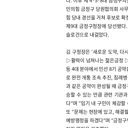
다. 이후 제 4·5·8대 금정구
민의힘 금정구 당원협의회 사무국
힘 당내 경선을 거쳐 후보로 
제9대 금정구청장에 당선됐다.
슬로건으로 내걸었다.
김 구청장은 ‘새로운 도약, 다
▷활력이 넘쳐나는 젊은금정 
등 4대 분야에서 민선 8기 공
로 완전 개통 조속 추진, 침례
과 같은 공약이 완성될 때 금정
승할 수 있는 만큼 관련 기관
다”며 “임기 내 구민이 체감할
또 “문제는 현장에 있고, 해결
예방행정을 하겠다”며 “금정구