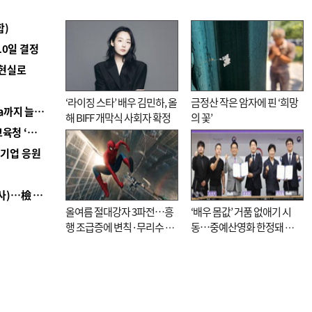
합)
10일 결정
 현실로
‘라이징 스타’ 배우 김민하, 올
금정산 작은 암자에 핀 ‘희망
■ 경남 농정 비전 ‘잘 사는 농촌’…스마트팜 1000㏊까지 늘린다
해 BIFF 개막식 사회자 확정
의 꽃’
■ 교육혁신선도지 공모 코앞인데…구·군 난색에 교육청 ‘쩔쩔’
역기업 응원
■ 검사 신분 버리고 직급하향(10년 이하 저연차 검사)…檢 중수청행 기피
올여름 절대강자 3파전…흥
‘배우 몸값’ 거품 없애기 시
행 조급증에 변칙·무리수 마
동…중예산영화 한정돼 실
케팅도
효성 의문도