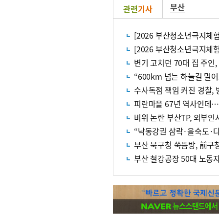
부산
관련
기사
[2026 부산청소년극지체험
[2026 부산청소년극지체
변기 고치던 70대 집 주인
수사독점 책임 커진 경찰,
피란마을 67년 역사인데…
비위 논란 부산TP, 외부인
“낙동강권 삼락·을숙도·다
부산 북구청 쑥뜸방, 前구
부산 철강공장 50대 노동