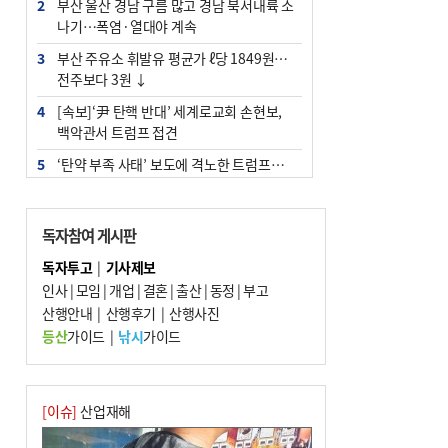
2
부산 울산 경남 구름 많고 경남 북서내륙 소
나기…폭염·열대야 계속
3
부산 주유소 휘발유 평균가 ℓ당 1849원…
전주보다 3원 ↓
4
[속보]‘尹 탄핵 반대’ 세계로교회 손현보,
백악관서 트럼프 접견
5
‘탄약 부족 사태’ 보도에 격노한 트럼프…
군사기밀 유출자 색출 지시
6
[속보] ‘심판 성접대’ 논란 축구협회 공식 사
독자참여 게시판
과…“현재는 부적절 행위 없어”
독자투고
|
기사제보
7
"올해 코스피 사이드카 43회 중 25회는 삼
인사
|
모임
|
개업
|
결혼
|
출산
|
동정
|
부고
전닉스 ETF 이후 발생"
산행안내
|
산행후기
|
산행사진
8
서울 중랑구서 흉기 난동…60대 남성 2명
등산
가이드
|
낚시
가이드
사망
9
부산 앞바다에 기름 425ℓ 유출한 러시아 화
물선 적발
[이슈]
산업재해
10
입추 지났지만 푹푹 찐다…온열질환자 10