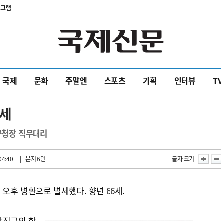
타그램
국제
문화
주말엔
스포츠
기획
인터뷰
T
별세
부구청장 직무대리
04:40
| 본지 6면
글자 크기
 오후 병환으로 별세했다. 향년 66세.
산진구의 한