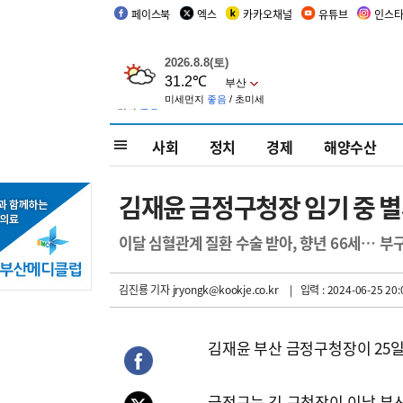
페이스북
엑스
카카오채널
유튜브
인스
사회
정치
경제
해양수산
김재윤 금정구청장 임기 중 
이달 심혈관계 질환 수술 받아, 향년 66세… 
김진룡 기자
jryongk@kookje.co.kr
| 입력 : 2024-06-25 20:
김재윤 부산 금정구청장이 25일
금정구는 김 구청장이 이날 부