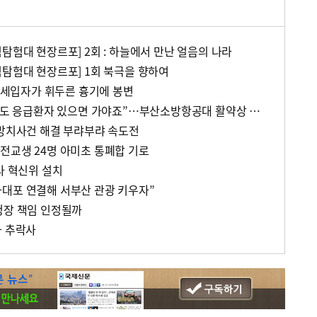
탐험대 현장르포] 2회 : 하늘에서 만난 얼음의 나라
험탐험대 현장르포] 1회 북극을 향하여
, 세입자가 휘두른 흉기에 봉변
“600km 넘는 하늘길 멀어도 응급환자 있으면 가야죠”…부산소방항공대 활약상 눈길
 방치사건 해결 부랴부랴 속도전
전교생 24명 아미초 통폐합 기로
사 혁신위 설치
대포 연결해 서부산 관광 키우자”
청장 책임 인정될까
자 추락사