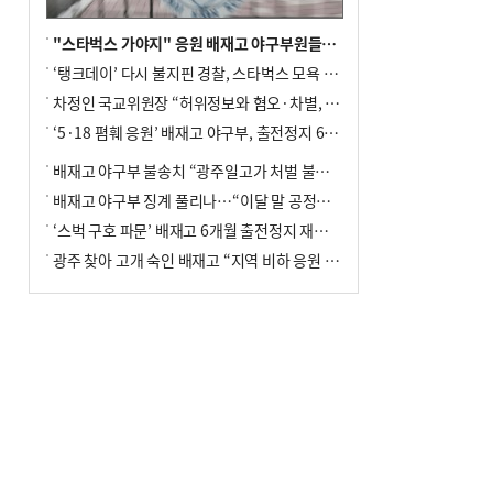
"스타벅스 가야지" 응원 배재고 야구부원들, 학교서 징계 처분
‘탱크데이’ 다시 불지핀 경찰, 스타벅스 모욕 혐의 압수수색
차정인 국교위원장 “허위정보와 혐오·차별, 학교 교실까지 유입"
‘5·18 폄훼 응원’ 배재고 야구부, 출전정지 6개월→1개월 감경
배재고 야구부 불송치 “광주일고가 처벌 불원 의사 표해”
배재고 야구부 징계 풀리나…“이달 말 공정위서 재심의”
‘스벅 구호 파문’ 배재고 6개월 출전정지 재심 신청키로
광주 찾아 고개 숙인 배재고 “지역 비하 응원 잘못”(종합)