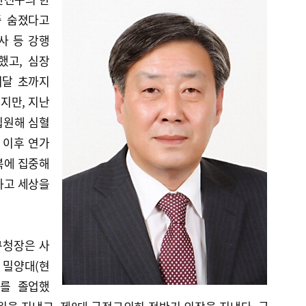
중 숨졌다고
사 등 강행
했고, 심장
이달 초까지
지만, 지난
입원해 심혈
 이후 연가
복에 집중해
하고 세상을
 구청장은 사
 밀양대(현
)를 졸업했