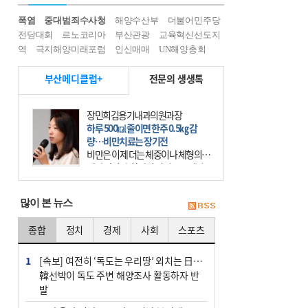
폭염
중대범죄수사청
해양수산부
더불어민주당
전당대회
르노코리아
부산관광
교육혁신선도지
역
극지해양미래포럼
인신매매
UN해양총회
부산메디클럽+
전문의 생생톡
장민희김용기내과의원과장
하루 500㎉ 줄이면 한주 0.5㎏ 감
량…비만치료는 장기전
비만은 이제 더는 체중이나 체형의 문
제가 아니다. 하나의 질병으로 인지
하고 치료와 관리를 해야 한다. 세계
보건기구(WHO)는 이미 1994년 비만
많이 본 뉴스
을 인류의 중요한
종합
정치
경제
사회
스포츠
1
[속보] 여전히 ‘독도는 우리땅’ 외치는 日…
韓선박이 독도 주변 해양조사 활동하자 반
발