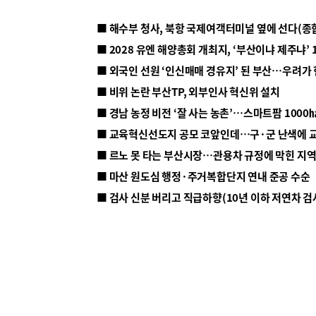
■ 해수부 청사, 북항 국제여객터미널 옆에 선다(종
■ 2028 유엔 해양총회 개최지, ‘부산이냐 제주냐’ 
■ 외국인 선원 ‘인신매매 경유지’ 된 부산…우려가
■ 비위 논란 부산TP, 외부인사 혁신위 설치
■ 르노 못 타는 부산시장…관용차 규정에 막힌 지
■ 마산 원도심 행정·주거복합단지 연내 준공 수순