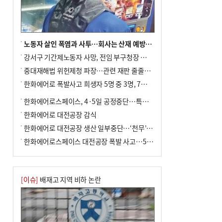
년 만에 3배
노동자 살인 폭염과 사투…회사는 산재 예방·전기료 절감 전력
강서구 기간제노동자 사망, 전임 부구청장 檢 송치
중대재해법 위헌제청 파장…관련 재판 줄줄이 브레이크
한화에어로 폭발사고 희생자 5명 중 3명, 7일 영면
한화에어로스페이스, 4·5일 공정중단…특별 안전점검
한화에어로 대전공장 감식
한화에어로 대전공장 생산 일부중단…‘천무’ 수출 비상
한화에어로스페이스 대전공장 폭발 사고…5명 사망·2명 부상(종합)
[이슈]
배재고 지역 비하 논란