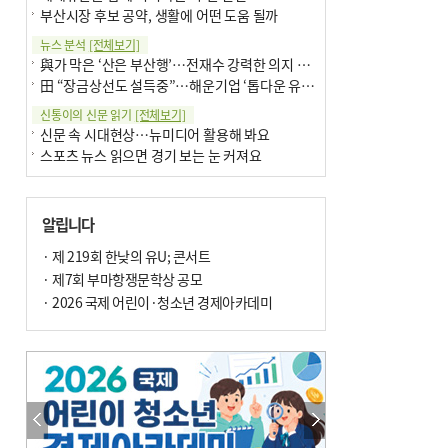
부산시장 후보 공약, 생활에 어떤 도움 될까
뉴스 분석
[전체보기]
與가 막은 ‘산은 부산행’…전재수 강력한 의지 표명 없인 공염불
田 “장금상선도 설득중”…해운기업 ‘톱다운 유치전’ 가속
신통이의 신문 읽기
[전체보기]
신문 속 시대현상…뉴미디어 활용해 봐요
스포츠 뉴스 읽으면 경기 보는 눈 커져요
어떻게 생각하십니까
[전체보기]
구·군 승진 축하화분 관행 없애자니 소상공인 울상
알립니다
3년째 병상에 있는 구의원…의정활동 못해도 월급 그대로
팩트체크
· 제 219회 한낮의 유U; 콘서트
[전체보기]
금정산 반려견 데리고 갈 수 있나…알아보니 ‘국립공원은 출입 불가’
· 제7회 부마항쟁문학상 공모
서울 도림천도 공업용수 활용한다는 사례, 정수 없이 한강물 공급…수질만 공업용수
· 2026 국제 어린이·청소년 경제아카데미
포토에세이
[전체보기]
연꽃 위 개개비
의령 한우산 털중나리
한 손 뉴스
[전체보기]
시민이 개발한 폭염 대응 앱 ‘그늘로’ 길안내 지도 등 인기
골목 맛집 발굴 고메 셀렉션…부산시, 페스티벌 시월 연계