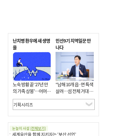
난치병 환우에 새 생명
민선9기 지역일꾼 만
을
나다
노숙 방황 끝 ‘27년 만
“남해 10개 읍·면 특색
의 가족 상봉’…어머니
살려…섬 전체 거대 정
와 행복 꿈꿔
원으로 조성”
눈높이 사설
[전체보기]
세계유산을 함께 지키자는 ‘부산 선언’