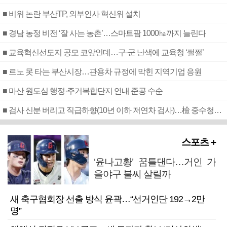
■ 비위 논란 부산TP, 외부인사 혁신위 설치
■ 경남 농정 비전 ‘잘 사는 농촌’…스마트팜 1000㏊까지 늘린다
■ 교육혁신선도지 공모 코앞인데…구·군 난색에 교육청 ‘쩔쩔’
■ 르노 못 타는 부산시장…관용차 규정에 막힌 지역기업 응원
■ 마산 원도심 행정·주거복합단지 연내 준공 수순
■ 검사 신분 버리고 직급하향(10년 이하 저연차 검사)…檢 중수청행 기피
스포츠 +
‘윤나고황’ 꿈틀댄다…거인 가
을야구 불씨 살릴까
새 축구협회장 선출 방식 윤곽…“선거인단 192→2만
명”