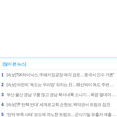
[많이 본 뉴스]
1
[속보]“SK하이닉스, 中패키징공장 매각 검토…중국서 인수 거론”
2
[속보] 여전히 ‘독도는 우리땅’ 외치는 日…韓선박이 독도 주변 해양조사 활동하자 반발
3
부산 울산 경남 구름 많고 경남 북서내륙 소나기…폭염·열대야 계속
4
[속보]‘尹 탄핵 반대’ 세계로교회 손현보, 백악관서 트럼프 접견
5
‘탄약 부족 사태’ 보도에 격노한 트럼프…군사기밀 유출자 색출 지시