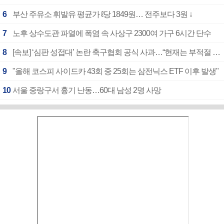
6
부산 주유소 휘발유 평균가 ℓ당 1849원… 전주보다 3원 ↓
7
노후 상수도관 파열에 폭염 속 사상구 2300여 가구 6시간 단수
8
[속보] ‘심판 성접대’ 논란 축구협회 공식 사과…“현재는 부적절 행위 없어”
9
"올해 코스피 사이드카 43회 중 25회는 삼전닉스 ETF 이후 발생"
10
서울 중랑구서 흉기 난동…60대 남성 2명 사망