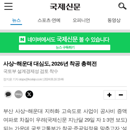
뉴스
스포츠·연예
오피니언
동영상
사상~해운대 대심도, 2026년 착공 총력전
국토부 설계경제성 검토 착수
정지윤 기자 stopx@kookje.co.kr | 2024.06.16 19:46
부산 사상~해운대 지하화 고속도로 사업이 공사비 증액
여파로 차질이 우려(국제신문 지난달 29일 자 1·3면 보도)
되는 가운데 국토교통부가 착공·준공일정을 맞추고자 ‘설