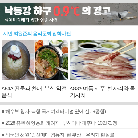
시인 최원준의 음식문화 잡학사전
<84> 관문과 환대, 부산 역전
<83> 여름 제주, 벤자리와 독
음식
가시치
■ 해수부 청사, 북항 국제여객터미널 옆에 선다(종합)
■ 2028 유엔 해양총회 개최지, ‘부산이냐 제주냐’ 10일 결정
■ 외국인 선원 ‘인신매매 경유지’ 된 부산…우려가 현실로