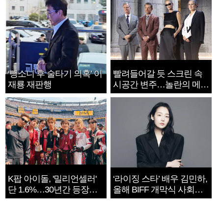
‘뺑소니 후 술타기 의혹’ 이
빨려들어갈 듯 스크린 속
재룡 재판행
시공간 변주…놀란의 메시
지는 ‘전쟁 속죄’
K팝 아이돌, '밀리언셀러'
‘라이징 스타’ 배우 김민하,
단 1.6%…30년간 등장
올해 BIFF 개막식 사회자
1182개팀 전수조사
확정