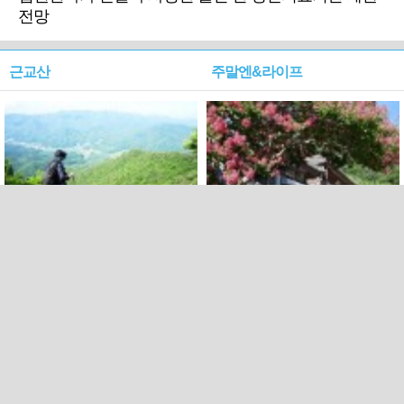
전망
근교산
주말엔&라이프
근교산&그너머…상주·문경
폭염보다 더 뜨거워라…100
청화산~시루봉
일을 붉게 불태울 ‘선비정신’
피었네
PC버전
엑스
페이스북
Copyright ⓒ 2015 All rights reserved by 국제신문