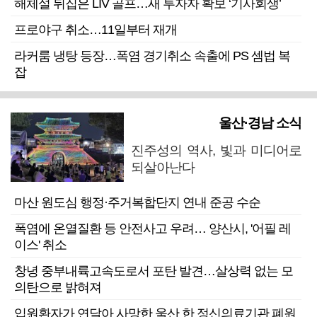
해체설 뒤집은 LIV 골프…새 투자자 확보 ‘기사회생’
프로야구 취소…11일부터 재개
라커룸 냉탕 등장…폭염 경기취소 속출에 PS 셈법 복
잡
울산·경남 소식
진주성의 역사, 빛과 미디어로
되살아난다
마산 원도심 행정·주거복합단지 연내 준공 수순
폭염에 온열질환 등 안전사고 우려… 양산시, '어필 레
이스' 취소
창녕 중부내륙고속도로서 포탄 발견…살상력 없는 모
의탄으로 밝혀져
입원환자가 연달아 사망한 울산 한 정신의료기관 폐원