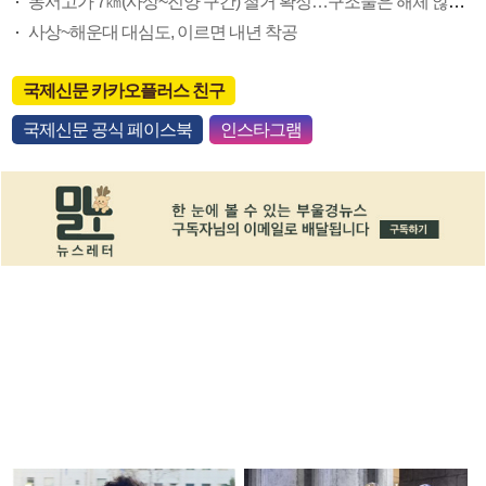
동서고가 7㎞(사상~진양 구간) 철거 확정…구조물은 해체 않고 활용될 수도
사상~해운대 대심도, 이르면 내년 착공
국제신문 카카오플러스 친구
국제신문 공식 페이스북
인스타그램