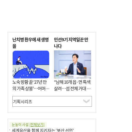
난치병 환우에 새 생명
민선9기 지역일꾼 만
을
나다
노숙 방황 끝 ‘27년 만
“남해 10개 읍·면 특색
의 가족 상봉’…어머니
살려…섬 전체 거대 정
와 행복 꿈꿔
원으로 조성”
눈높이 사설
[전체보기]
세계유산을 함께 지키자는 ‘부산 선언’