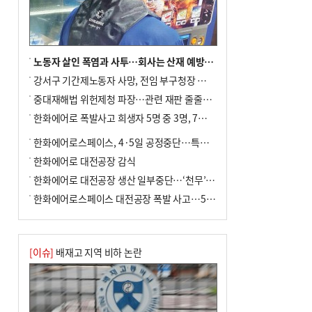
노동자 살인 폭염과 사투…회사는 산재 예방·전기료 절감 전력
강서구 기간제노동자 사망, 전임 부구청장 檢 송치
중대재해법 위헌제청 파장…관련 재판 줄줄이 브레이크
한화에어로 폭발사고 희생자 5명 중 3명, 7일 영면
한화에어로스페이스, 4·5일 공정중단…특별 안전점검
한화에어로 대전공장 감식
한화에어로 대전공장 생산 일부중단…‘천무’ 수출 비상
한화에어로스페이스 대전공장 폭발 사고…5명 사망·2명 부상(종합)
[이슈]
배재고 지역 비하 논란