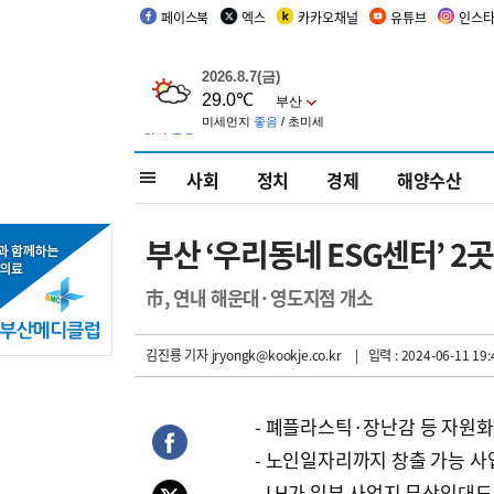
페이스북
엑스
카카오채널
유튜브
인스
사회
정치
경제
해양수산
부산 ‘우리동네 ESG센터’ 2곳
市, 연내 해운대·영도지점 개소
김진룡 기자
jryongk@kookje.co.kr
| 입력 : 2024-06-11 19:
- 폐플라스틱·장난감 등 자원화
- 노인일자리까지 창출 가능 사
- LH가 일부 사업지 무상임대도