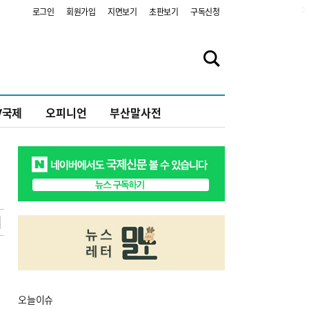
2
로그인
회원가입
지면보기
초판보기
구독신청
V국제
오피니언
부산말사전
오늘
이슈