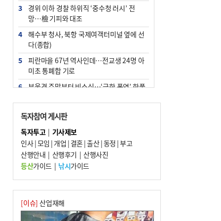
3
경위 이하 경찰 하위직 ‘중수청 러시’ 전
망…檢 기피와 대조
4
해수부 청사, 북항 국제여객터미널 옆에 선
다(종합)
5
피란마을 67년 역사인데…전교생 24명 아
미초 통폐합 기로
6
부울경 주말부터 비소식…‘극한 폭염’ 한풀
꺾일 듯
7
“낙동강권 삼락·을숙도·다대포 연결해 서
독자참여 게시판
부산 관광 키우자”
독자투고
|
기사제보
8
오늘의 날씨- 2026년 8월 7일
인사
|
모임
|
개업
|
결혼
|
출산
|
동정
|
부고
9
산행안내
외국인 선원 ‘인신매매 경유지’ 된 부산…
|
산행후기
|
산행사진
우려가 현실로
등산
가이드
|
낚시
가이드
10
[사설] 해수부 신청사 북항으로 확정, 해양
수도 도약의 전환점
[이슈]
산업재해