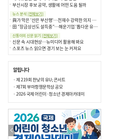
부산시장 후보 공약, 생활에 어떤 도움 될까
뉴스 분석
[전체보기]
與가 막은 ‘산은 부산행’…전재수 강력한 의지 표명 없인 공염불
田 “장금상선도 설득중”…해운기업 ‘톱다운 유치전’ 가속
신통이의 신문 읽기
[전체보기]
신문 속 시대현상…뉴미디어 활용해 봐요
스포츠 뉴스 읽으면 경기 보는 눈 커져요
어떻게 생각하십니까
[전체보기]
구·군 승진 축하화분 관행 없애자니 소상공인 울상
알립니다
3년째 병상에 있는 구의원…의정활동 못해도 월급 그대로
팩트체크
· 제 219회 한낮의 유U; 콘서트
[전체보기]
금정산 반려견 데리고 갈 수 있나…알아보니 ‘국립공원은 출입 불가’
· 제7회 부마항쟁문학상 공모
서울 도림천도 공업용수 활용한다는 사례, 정수 없이 한강물 공급…수질만 공업용수
· 2026 국제 어린이·청소년 경제아카데미
포토에세이
[전체보기]
연꽃 위 개개비
의령 한우산 털중나리
한 손 뉴스
[전체보기]
시민이 개발한 폭염 대응 앱 ‘그늘로’ 길안내 지도 등 인기
골목 맛집 발굴 고메 셀렉션…부산시, 페스티벌 시월 연계