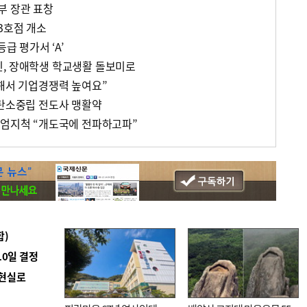
부 장관 표창
3호점 개소
등급 평가서 ‘A’
, 장애학생 학교생활 돌보미로
잘해서 기업경쟁력 높여요”
 탄소중립 전도사 맹활약
 엄지척 “개도국에 전파하고파”
합)
10일 결정
 현실로