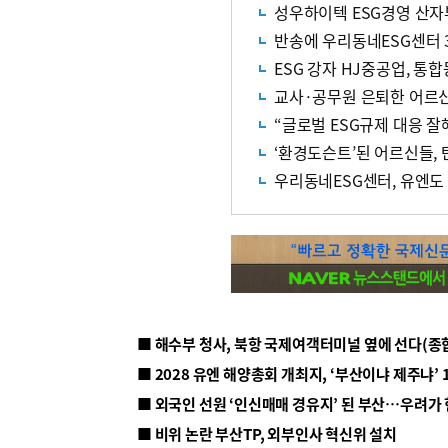
성우하이텍 ESG경영 산자
반송에 우리동네ESG센터 
ESG 강자 HJ중공업, 통합
교사·공무원 은퇴한 어르신
“글로벌 ESG규제 대응 
‘환경도슨트’된 어르신들,
우리동네ESG센터, 유엔도
■ 해수부 청사, 북항 국제여객터미널 옆에 선다(종
■ 2028 유엔 해양총회 개최지, ‘부산이냐 제주냐’ 
■ 외국인 선원 ‘인신매매 경유지’ 된 부산…우려가
■ 비위 논란 부산TP, 외부인사 혁신위 설치