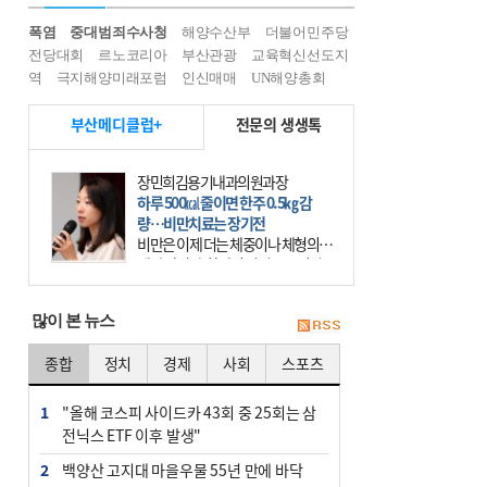
폭염
중대범죄수사청
해양수산부
더불어민주당
전당대회
르노코리아
부산관광
교육혁신선도지
역
극지해양미래포럼
인신매매
UN해양총회
부산메디클럽+
전문의 생생톡
장민희김용기내과의원과장
하루 500㎉ 줄이면 한주 0.5㎏ 감
량…비만치료는 장기전
비만은 이제 더는 체중이나 체형의 문
제가 아니다. 하나의 질병으로 인지
하고 치료와 관리를 해야 한다. 세계
보건기구(WHO)는 이미 1994년 비만
많이 본 뉴스
을 인류의 중요한
종합
정치
경제
사회
스포츠
1
"올해 코스피 사이드카 43회 중 25회는 삼
전닉스 ETF 이후 발생"
2
백양산 고지대 마을우물 55년 만에 바닥