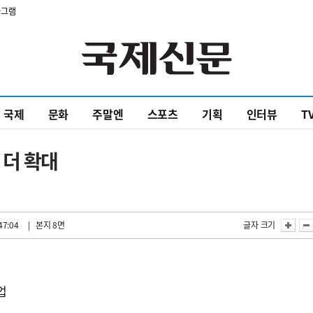
타그램
국제
문화
주말엔
스포츠
기획
인터뷰
T
 더 확대
47:04
| 본지 8면
글자 크기
업