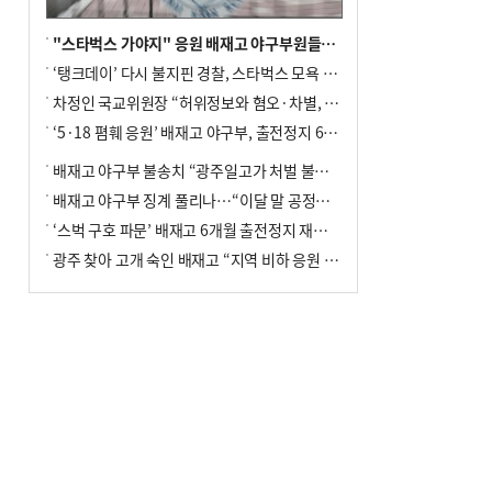
"스타벅스 가야지" 응원 배재고 야구부원들, 학교서 징계 처분
‘탱크데이’ 다시 불지핀 경찰, 스타벅스 모욕 혐의 압수수색
차정인 국교위원장 “허위정보와 혐오·차별, 학교 교실까지 유입"
‘5·18 폄훼 응원’ 배재고 야구부, 출전정지 6개월→1개월 감경
배재고 야구부 불송치 “광주일고가 처벌 불원 의사 표해”
배재고 야구부 징계 풀리나…“이달 말 공정위서 재심의”
‘스벅 구호 파문’ 배재고 6개월 출전정지 재심 신청키로
광주 찾아 고개 숙인 배재고 “지역 비하 응원 잘못”(종합)