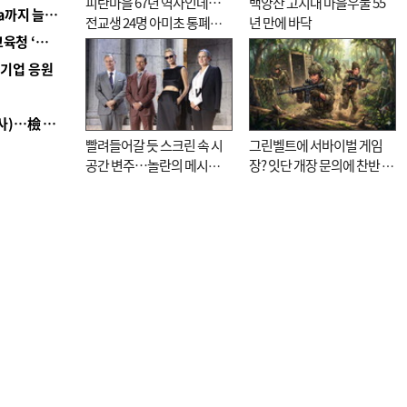
피란마을 67년 역사인데…
백양산 고지대 마을우물 55
■ 경남 농정 비전 ‘잘 사는 농촌’…스마트팜 1000㏊까지 늘린다
전교생 24명 아미초 통폐합
년 만에 바닥
■ 교육혁신선도지 공모 코앞인데…구·군 난색에 교육청 ‘쩔쩔’
기로
역기업 응원
■ 검사 신분 버리고 직급하향(10년 이하 저연차 검사)…檢 중수청행 기피
빨려들어갈 듯 스크린 속 시
그린벨트에 서바이벌 게임
공간 변주…놀란의 메시지
장? 잇단 개장 문의에 찬반 논
는 ‘전쟁 속죄’
쟁