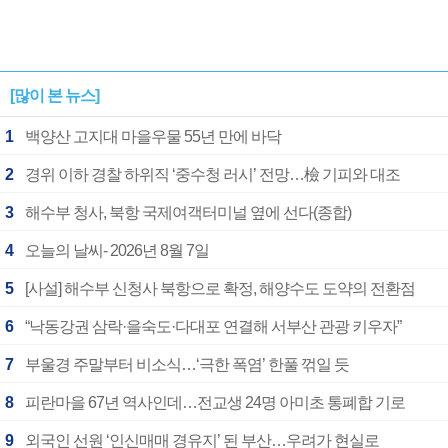
[많이 본 뉴스]
1
백양산 고지대 마을우물 55년 만에 바닥
2
경위 이하 경찰 하위직 ‘중수청 러시’ 전망…檢 기피와 대조
3
해수부 청사, 북항 국제여객터미널 옆에 선다(종합)
4
오늘의 날씨- 2026년 8월 7일
5
[사설] 해수부 신청사 북항으로 확정, 해양수도 도약의 전환점
6
“낙동강권 삼락·을숙도·다대포 연결해 서부산 관광 키우자”
7
부울경 주말부터 비소식…‘극한 폭염’ 한풀 꺾일 듯
8
피란마을 67년 역사인데…전교생 24명 아미초 통폐합 기로
9
외국인 선원 ‘인신매매 경유지’ 된 부산…우려가 현실로