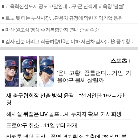
■ 교육혁신선도지 공모 코앞인데…구·군 난색에 교육청 ‘쩔쩔’
■ 르노 못 타는 부산시장…관용차 규정에 막힌 지역기업 응원
■ 마산 원도심 행정·주거복합단지 연내 준공 수순
■ 검사 신분 버리고 직급하향(10년 이하 저연차 검사)…檢 중수청행 기피
스포츠 +
‘윤나고황’ 꿈틀댄다…거인 가
을야구 불씨 살릴까
새 축구협회장 선출 방식 윤곽…“선거인단 192→2만
명”
해체설 뒤집은 LIV 골프…새 투자자 확보 ‘기사회생’
프로야구 취소…11일부터 재개
라커룸 냉탕 등장…폭염 경기취소 속출에 PS 셈법 복