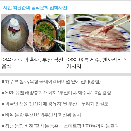
시인 최원준의 음식문화 잡학사전
<84> 관문과 환대, 부산 역전
<83> 여름 제주, 벤자리와 독
음식
가시치
■ 해수부 청사, 북항 국제여객터미널 옆에 선다(종합)
■ 2028 유엔 해양총회 개최지, ‘부산이냐 제주냐’ 10일 결정
■ 외국인 선원 ‘인신매매 경유지’ 된 부산…우려가 현실로
■ 비위 논란 부산TP, 외부인사 혁신위 설치
■ 경남 농정 비전 ‘잘 사는 농촌’…스마트팜 1000㏊까지 늘린다