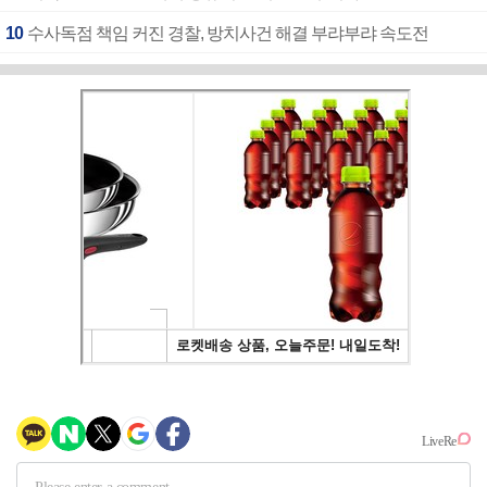
10
수사독점 책임 커진 경찰, 방치사건 해결 부랴부랴 속도전