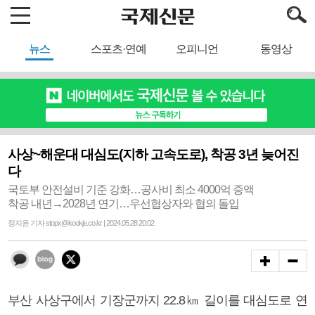
뉴스
스포츠·연예
오피니언
동영상
사상~해운대 대심도(지하 고속도로), 착공 3년 늦어진
다
국토부 안전설비 기준 강화…공사비 최소 4000억 증액
착공 내년→2028년 연기…우선협상자와 협의 돌입
정지윤 기자 stopx@kookje.co.kr | 2024.05.28 20:02
부산 사상구에서 기장군까지 22.8㎞ 길이를 대심도로 연