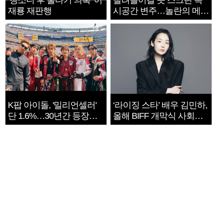
‘뺑소니 후 술타기 의혹’ 이
빨려들어갈 듯 스크린 속
재룡 재판행
시공간 변주…놀란의 메시
지는 ‘전쟁 속죄’
K팝 아이돌, '밀리언셀러'
‘라이징 스타’ 배우 김민하,
단 1.6%…30년간 등장
올해 BIFF 개막식 사회자
1182개팀 전수조사
확정