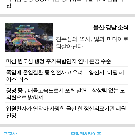
잡
울산·경남 소식
진주성의 역사, 빛과 미디어로
되살아난다
마산 원도심 행정·주거복합단지 연내 준공 수순
폭염에 온열질환 등 안전사고 우려… 양산시, '어필 레
이스' 취소
창녕 중부내륙고속도로서 포탄 발견…살상력 없는 모
의탄으로 밝혀져
입원환자가 연달아 사망한 울산 한 정신의료기관 폐원
전망
근교산
주말엔&라이프