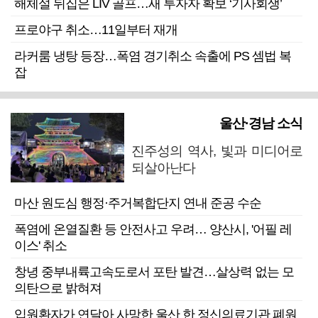
해체설 뒤집은 LIV 골프…새 투자자 확보 ‘기사회생’
프로야구 취소…11일부터 재개
라커룸 냉탕 등장…폭염 경기취소 속출에 PS 셈법 복
잡
울산·경남 소식
진주성의 역사, 빛과 미디어로
되살아난다
마산 원도심 행정·주거복합단지 연내 준공 수순
폭염에 온열질환 등 안전사고 우려… 양산시, '어필 레
이스' 취소
창녕 중부내륙고속도로서 포탄 발견…살상력 없는 모
의탄으로 밝혀져
입원환자가 연달아 사망한 울산 한 정신의료기관 폐원