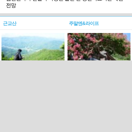
전망
근교산
주말엔&라이프
근교산&그너머…상주·문경
폭염보다 더 뜨거워라…100
청화산~시루봉
일을 붉게 불태울 ‘선비정신’
피었네
PC버전
엑스
페이스북
Copyright ⓒ 2015 All rights reserved by 국제신문