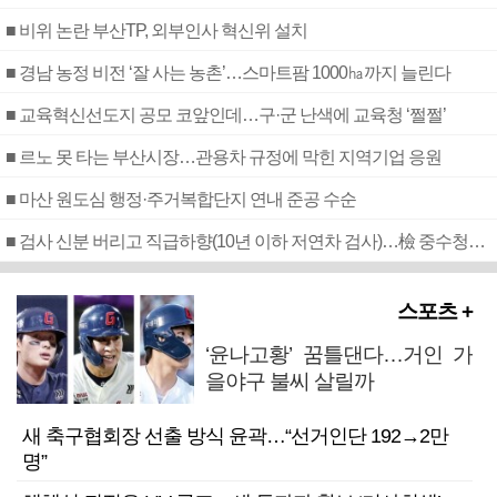
■ 비위 논란 부산TP, 외부인사 혁신위 설치
■ 경남 농정 비전 ‘잘 사는 농촌’…스마트팜 1000㏊까지 늘린다
■ 교육혁신선도지 공모 코앞인데…구·군 난색에 교육청 ‘쩔쩔’
■ 르노 못 타는 부산시장…관용차 규정에 막힌 지역기업 응원
■ 마산 원도심 행정·주거복합단지 연내 준공 수순
■ 검사 신분 버리고 직급하향(10년 이하 저연차 검사)…檢 중수청행 기피
스포츠 +
‘윤나고황’ 꿈틀댄다…거인 가
을야구 불씨 살릴까
새 축구협회장 선출 방식 윤곽…“선거인단 192→2만
명”