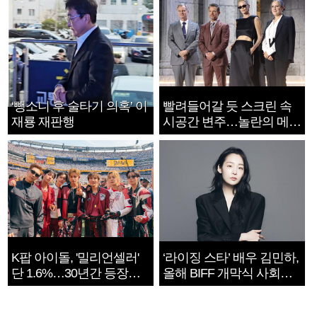
‘뺑소니 후 술타기 의혹’ 이
빨려들어갈 듯 스크린 속
재룡 재판행
시공간 변주…놀란의 메시
지는 ‘전쟁 속죄’
K팝 아이돌, '밀리언셀러'
‘라이징 스타’ 배우 김민하,
단 1.6%…30년간 등장
올해 BIFF 개막식 사회자
1182개팀 전수조사
확정