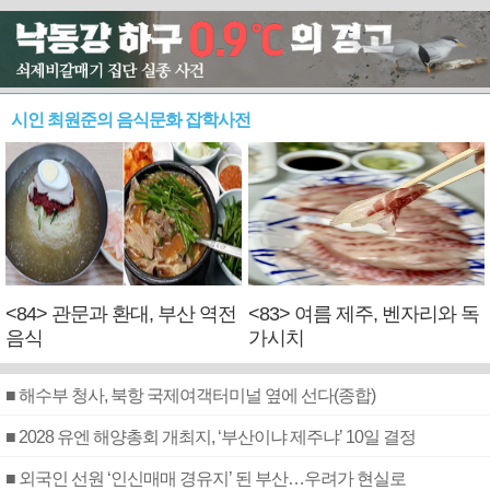
시인 최원준의 음식문화 잡학사전
<84> 관문과 환대, 부산 역전
<83> 여름 제주, 벤자리와 독
음식
가시치
■ 해수부 청사, 북항 국제여객터미널 옆에 선다(종합)
■ 2028 유엔 해양총회 개최지, ‘부산이냐 제주냐’ 10일 결정
■ 외국인 선원 ‘인신매매 경유지’ 된 부산…우려가 현실로