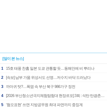
[많이 본 뉴스]
1
15호 태풍 찬홈 일본 도쿄 관통할 듯…동해안에 비 뿌리나
2
[속보] 남부 가뭄 위성서도 선명…저수지 바닥 드러났다
3
까마귀 탓?…폭염 속 부산 북구 986가구 정전
4
[2026 부산청소년극지체험탐험대 현장르포] 3회 : 석탄 탄광촌에서 북극 연구의 중심지로
5
‘혐오표현’ 쓰면 지방공무원 최대 파면까지 중징계