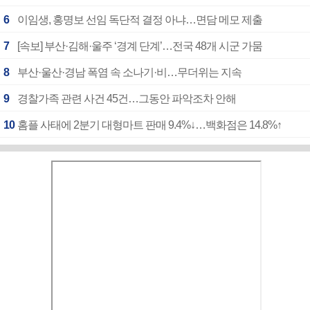
6
이임생, 홍명보 선임 독단적 결정 아냐…면담 메모 제출
7
[속보] 부산·김해·울주 ‘경계 단계’…전국 48개 시군 가뭄
8
부산·울산·경남 폭염 속 소나기·비…무더위는 지속
9
경찰가족 관련 사건 45건…그동안 파악조차 안해
10
홈플 사태에 2분기 대형마트 판매 9.4%↓…백화점은 14.8%↑