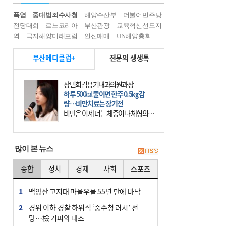
폭염
중대범죄수사청
해양수산부
더불어민주당
전당대회
르노코리아
부산관광
교육혁신선도지
역
극지해양미래포럼
인신매매
UN해양총회
부산메디클럽+
전문의 생생톡
장민희김용기내과의원과장
하루 500㎉ 줄이면 한주 0.5㎏ 감
량…비만치료는 장기전
비만은 이제 더는 체중이나 체형의 문
제가 아니다. 하나의 질병으로 인지
하고 치료와 관리를 해야 한다. 세계
보건기구(WHO)는 이미 1994년 비만
많이 본 뉴스
을 인류의 중요한
종합
정치
경제
사회
스포츠
1
백양산 고지대 마을우물 55년 만에 바닥
2
경위 이하 경찰 하위직 ‘중수청 러시’ 전
망…檢 기피와 대조