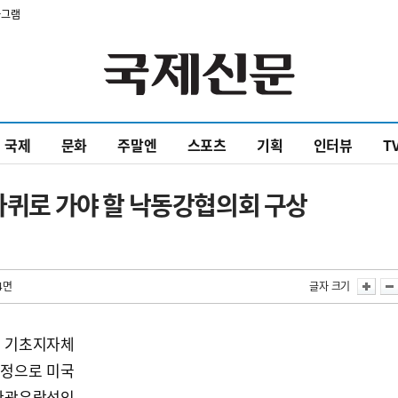
타그램
국제
문화
주말엔
스포츠
기획
인터뷰
T
 바퀴로 가야 할 낙동강협의회 구상
4면
글자 크기
 기초지자체
일정으로 미국
관광유람선인