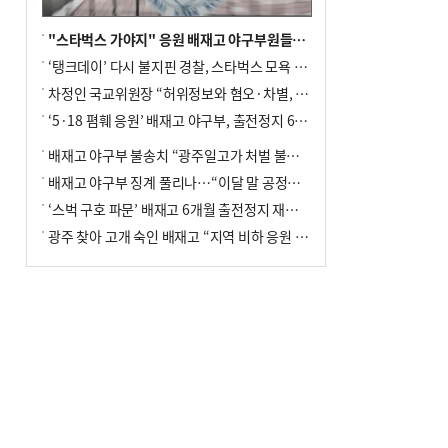
"스타벅스 가야지" 응원 배재고 야구부원들, 학교서 징계 처분
‘탱크데이’ 다시 불지핀 경찰, 스타벅스 모욕 혐의 압수수색
차정인 국교위원장 “허위정보와 혐오·차별, 학교 교실까지 유입"
‘5·18 폄훼 응원’ 배재고 야구부, 출전정지 6개월→1개월 감경
배재고 야구부 불송치 “광주일고가 처벌 불원 의사 표해”
배재고 야구부 징계 풀리나…“이달 말 공정위서 재심의”
‘스벅 구호 파문’ 배재고 6개월 출전정지 재심 신청키로
광주 찾아 고개 숙인 배재고 “지역 비하 응원 잘못”(종합)