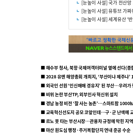
[눈높이 사설] 국가 전산망
[눈높이 사설] 유튜브 가짜
[눈높이 사설] 세계유산 ‘
■ 해수부 청사, 북항 국제여객터미널 옆에 선다(종
■ 2028 유엔 해양총회 개최지, ‘부산이냐 제주냐’ 
■ 외국인 선원 ‘인신매매 경유지’ 된 부산…우려가
■ 비위 논란 부산TP, 외부인사 혁신위 설치
■ 르노 못 타는 부산시장…관용차 규정에 막힌 지
■ 마산 원도심 행정·주거복합단지 연내 준공 수순