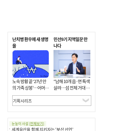
난치병 환우에 새 생명
민선9기 지역일꾼 만
을
나다
노숙 방황 끝 ‘27년 만
“남해 10개 읍·면 특색
의 가족 상봉’…어머니
살려…섬 전체 거대 정
와 행복 꿈꿔
원으로 조성”
눈높이 사설
[전체보기]
세계유산을 함께 지키자는 ‘부산 선언’