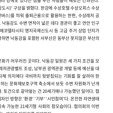
라 강에도 있다는 점을 부산 사람들이 때로는 간과한다.
도시)’ 구상을 밝혔다. 한강에 수상호텔 수상오피스 수상
버스)를 띄워 출퇴근용으로 활용하는 한편, 수상레저 공
 낙동강도 수변 면적이 넓은 데다 경관이 좋고 연안 인구
에 에코델타시티 명지국제신도시 등 고급 주거 상업 단지가
항하면 낙동강을 포함한 서부산은 동부산 못지않은 부산의
화가 어우러진 곳이다. 낙동강 일원은 세 가지 조건을 모
레저관광벨트 조성, 남부권 광역관광 개발 등에 예산을 대
자체 의지에다 국비까지 뒷받침되는 기회를 잘 살려야 한
추진하는 문화재보호구역 축소에서 보듯 수변 자원화가 난개
. 토건으로 갈아엎는 건 20세기에나 가능했던 일이다. 협
인 방향은 ‘환경’ ‘기부’ ‘시민참여’다. 온전한 자연생태
속 가능한 21세기형 사회의 참모습이다. 협의회의 이번