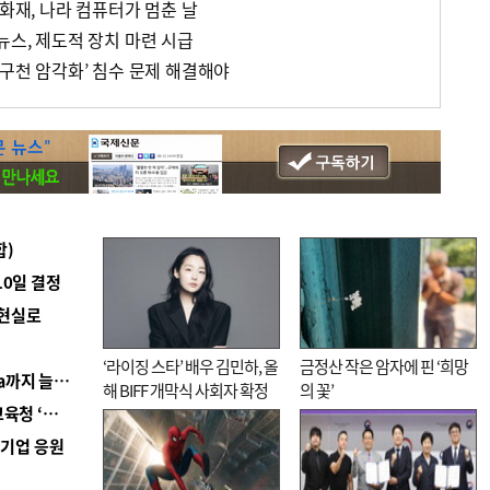
 화재, 나라 컴퓨터가 멈춘 날
뉴스, 제도적 장치 마련 시급
반구천 암각화’ 침수 문제 해결해야
합)
10일 결정
 현실로
‘라이징 스타’ 배우 김민하, 올
금정산 작은 암자에 핀 ‘희망
■ 경남 농정 비전 ‘잘 사는 농촌’…스마트팜 1000㏊까지 늘린다
해 BIFF 개막식 사회자 확정
의 꽃’
■ 교육혁신선도지 공모 코앞인데…구·군 난색에 교육청 ‘쩔쩔’
역기업 응원