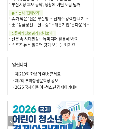
부산시장 후보 공약, 생활에 어떤 도움 될까
뉴스 분석
[전체보기]
與가 막은 ‘산은 부산행’…전재수 강력한 의지 표명 없인 공염불
田 “장금상선도 설득중”…해운기업 ‘톱다운 유치전’ 가속
신통이의 신문 읽기
[전체보기]
신문 속 시대현상…뉴미디어 활용해 봐요
스포츠 뉴스 읽으면 경기 보는 눈 커져요
어떻게 생각하십니까
[전체보기]
구·군 승진 축하화분 관행 없애자니 소상공인 울상
알립니다
3년째 병상에 있는 구의원…의정활동 못해도 월급 그대로
팩트체크
· 제 219회 한낮의 유U; 콘서트
[전체보기]
금정산 반려견 데리고 갈 수 있나…알아보니 ‘국립공원은 출입 불가’
· 제7회 부마항쟁문학상 공모
서울 도림천도 공업용수 활용한다는 사례, 정수 없이 한강물 공급…수질만 공업용수
· 2026 국제 어린이·청소년 경제아카데미
포토에세이
[전체보기]
연꽃 위 개개비
의령 한우산 털중나리
한 손 뉴스
[전체보기]
시민이 개발한 폭염 대응 앱 ‘그늘로’ 길안내 지도 등 인기
골목 맛집 발굴 고메 셀렉션…부산시, 페스티벌 시월 연계