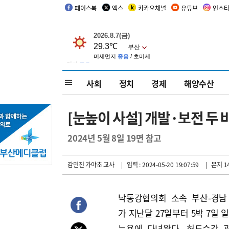
페이스북
엑스
카카오채널
유튜브
인스
사회
정치
경제
해양수산
[눈높이 사설] 개발·보전 두
2024년 5월 8일 19면 참고
감민진 가야초 교사
| 입력 : 2024-05-20 19:07:59
| 본지 1
낙동강협의회 소속 부산-경남
가 지난달 27일부터 5박 7일 
뉴욕에 다녀왔다. 허드슨강 