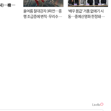
■ 검사 신분 버리고 직급하향(10년 이하 저연차 검사)…檢 중수청행 기피
올여름 절대강자 3파전…흥
‘배우 몸값’ 거품 없애기 시
행 조급증에 변칙·무리수 마
동…중예산영화 한정돼 실
케팅도
효성 의문도