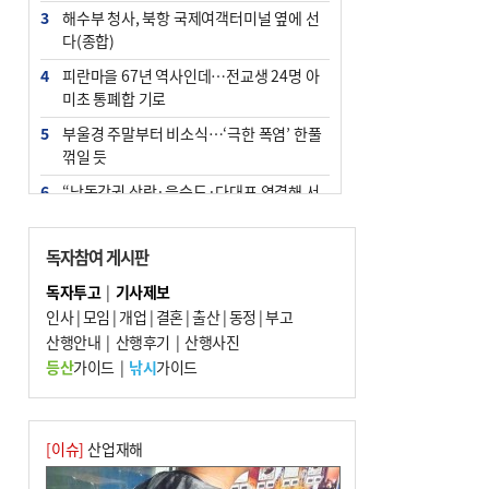
3
해수부 청사, 북항 국제여객터미널 옆에 선
다(종합)
4
피란마을 67년 역사인데…전교생 24명 아
미초 통폐합 기로
5
부울경 주말부터 비소식…‘극한 폭염’ 한풀
꺾일 듯
6
“낙동강권 삼락·을숙도·다대포 연결해 서
부산 관광 키우자”
7
오늘의 날씨- 2026년 8월 7일
독자참여 게시판
8
외국인 선원 ‘인신매매 경유지’ 된 부산…
독자투고
|
기사제보
우려가 현실로
인사
|
모임
|
개업
|
결혼
|
출산
|
동정
|
부고
9
산행안내
[사설] 해수부 신청사 북항으로 확정, 해양
|
산행후기
|
산행사진
수도 도약의 전환점
등산
가이드
|
낚시
가이드
10
르노 못 타는 부산시장…관용차 규정에 막
힌 지역기업 응원
[이슈]
산업재해