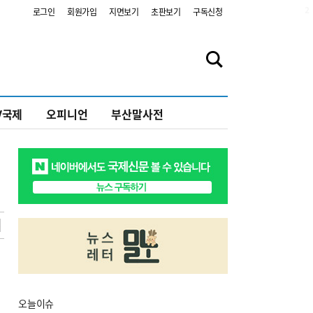
2
로그인
회원가입
지면보기
초판보기
구독신청
V국제
오피니언
부산말사전
오늘
이슈