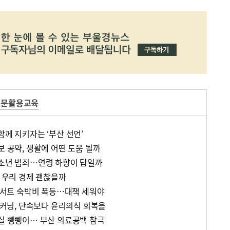
신문활용교육
함께 지키자는 ‘부산 선언’
보 공약, 생활에 어떤 도움 될까
법소년 범죄…연령 하향이 답일까
, 우리 경제 괜찮을까
 콘서트 숙박비 폭등…대책 세워야
험 커닝, 단속보다 윤리의식 회복을
급실 뺑뺑이… 부산 의료공백 참극