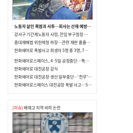
노동자 살인 폭염과 사투…회사는 산재 예방·전기료 절감 전력
강서구 기간제노동자 사망, 전임 부구청장 檢 송치
중대재해법 위헌제청 파장…관련 재판 줄줄이 브레이크
한화에어로 폭발사고 희생자 5명 중 3명, 7일 영면
한화에어로스페이스, 4·5일 공정중단…특별 안전점검
한화에어로 대전공장 감식
한화에어로 대전공장 생산 일부중단…‘천무’ 수출 비상
한화에어로스페이스 대전공장 폭발 사고…5명 사망·2명 부상(종합)
[이슈]
배재고 지역 비하 논란