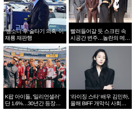
‘뺑소니 후 술타기 의혹’ 이
빨려들어갈 듯 스크린 속
재룡 재판행
시공간 변주…놀란의 메시
지는 ‘전쟁 속죄’
K팝 아이돌, '밀리언셀러'
‘라이징 스타’ 배우 김민하,
단 1.6%…30년간 등장
올해 BIFF 개막식 사회자
1182개팀 전수조사
확정