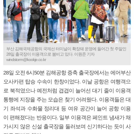
부산 김해국제공항의 국제선 터미널이 확장돼 운영에 들어간 첫 주말인
28일 출국장이 이용객으로 붐비고 있다. 이원준 기자
windstorm@kookje.co.kr
28일 오전 6시50분 김해공항 증축 출국장에서는 에어부산
오사카편 탑승 수속이 한창이었다. 이날 공항은 여행객으
로 북적였으나 예전처럼 겹겹이 늘어선 대기 줄이 이용객
통행에 지장을 주는 모습은 찾기 어려웠다. 이용객들은 대
기 좌석과 수화물 정리대 등 여유 공간이 늘어 공항 이용
이 편해졌다는 반응이다. 일부 이용객은 페인트 냄새가 채
가시지 않은 신설 출국장을 둘러보며 신기하다는 듯이 사