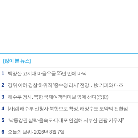
[많이 본 뉴스]
1
백양산 고지대 마을우물 55년 만에 바닥
2
경위 이하 경찰 하위직 ‘중수청 러시’ 전망…檢 기피와 대조
3
해수부 청사, 북항 국제여객터미널 옆에 선다(종합)
4
[사설] 해수부 신청사 북항으로 확정, 해양수도 도약의 전환점
5
“낙동강권 삼락·을숙도·다대포 연결해 서부산 관광 키우자”
6
오늘의 날씨- 2026년 8월 7일