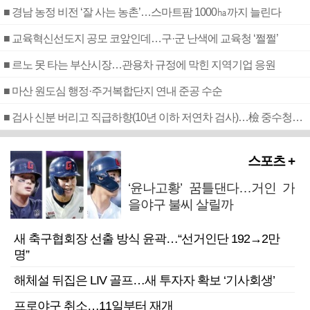
■ 경남 농정 비전 ‘잘 사는 농촌’…스마트팜 1000㏊까지 늘린다
■ 교육혁신선도지 공모 코앞인데…구·군 난색에 교육청 ‘쩔쩔’
■ 르노 못 타는 부산시장…관용차 규정에 막힌 지역기업 응원
■ 마산 원도심 행정·주거복합단지 연내 준공 수순
■ 검사 신분 버리고 직급하향(10년 이하 저연차 검사)…檢 중수청행 기피
스포츠 +
‘윤나고황’ 꿈틀댄다…거인 가
을야구 불씨 살릴까
새 축구협회장 선출 방식 윤곽…“선거인단 192→2만
명”
해체설 뒤집은 LIV 골프…새 투자자 확보 ‘기사회생’
프로야구 취소…11일부터 재개