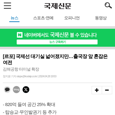
뉴스
스포츠·연예
오피니언
동영상
[르포] 국제선 대기실 넓어졌지만…출국장 앞 혼잡은
여전
김해공항 터미널 확장
정지윤 기자 stopx@kookje.co.kr | 2024.04.28 19:53
- 820억 들여 공간 25% 확대
- 탑승교·무인발권기 등 추가