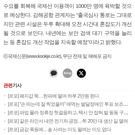
수요를 회복해 국제선 이용객이 1000만 명에 육박할 것으
로 예상한다. 김해공항 관계자는 “출국심사 통로는 그대로
지만 관련 시설은 두루 확대해 오전 시간대 혼잡도가 개선
될 것으로 보인다. 내년에는 보안 검색 대기 구역을 늘리
는 등 혼잡도 개선 작업을 지속할 예정”이라고 밝혔다.
ⓒ국제신문(www.kookje.co.kr), 무단 전재 및 재배포 금지
관련
기사
[르포] 폐지값 뚝…한파에 떨며 하루 2만원 쥔다
[르포] “손 떠는데 잘 찍었을까” 애먹는 발달장애인 투표 보조인들
[르포] 파업 몰라 정류장 헛걸음하고, 택시 안 잡혀 발 동동 구르고(종합)
[르포] 같은 라인서 내연·전기차 공정…年 20만 대 생산 길 열려
[르포] 금값 폭등에…金 사려는 이도 팔려는 이도 없다