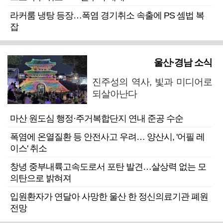
라커룸 냉탕 등장…폭염 경기취소 속출에 PS 셈법 복
잡
울산·경남 소식
진주성의 역사, 빛과 미디어로
되살아난다
마산 원도심 행정·주거복합단지 연내 준공 수순
폭염에 온열질환 등 안전사고 우려… 양산시, '어필 레
이스' 취소
창녕 중부내륙고속도로서 포탄 발견…살상력 없는 모
의탄으로 밝혀져
입원환자가 연달아 사망한 울산 한 정신의료기관 폐원
전망