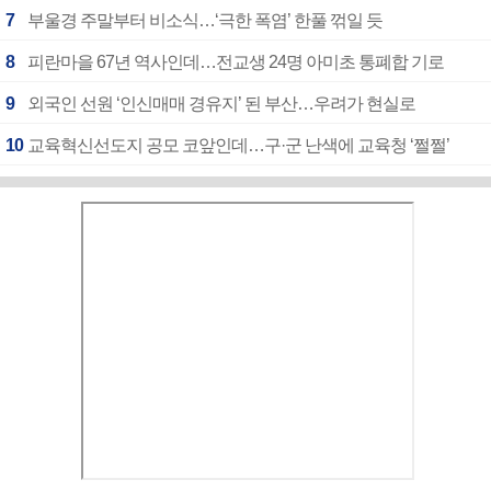
7
부울경 주말부터 비소식…‘극한 폭염’ 한풀 꺾일 듯
8
피란마을 67년 역사인데…전교생 24명 아미초 통폐합 기로
9
외국인 선원 ‘인신매매 경유지’ 된 부산…우려가 현실로
10
교육혁신선도지 공모 코앞인데…구·군 난색에 교육청 ‘쩔쩔’