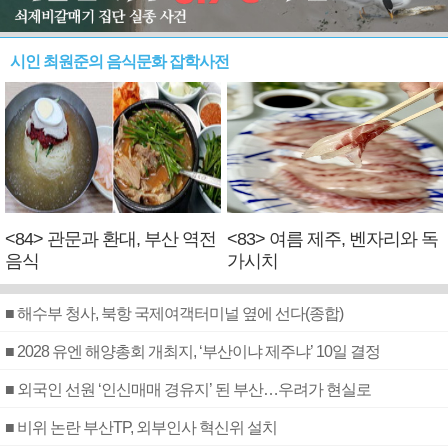
시인 최원준의 음식문화 잡학사전
<84> 관문과 환대, 부산 역전
<83> 여름 제주, 벤자리와 독
음식
가시치
■ 해수부 청사, 북항 국제여객터미널 옆에 선다(종합)
■ 2028 유엔 해양총회 개최지, ‘부산이냐 제주냐’ 10일 결정
■ 외국인 선원 ‘인신매매 경유지’ 된 부산…우려가 현실로
■ 비위 논란 부산TP, 외부인사 혁신위 설치