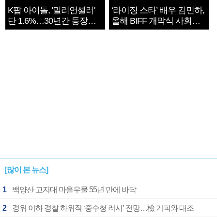
K팝 아이돌, '밀리언셀러'
‘라이징 스타’ 배우 김민하,
단 1.6%…30년간 등장
올해 BIFF 개막식 사회자
1182개팀 전수조사
확정
[많이 본 뉴스]
1
백양산 고지대 마을우물 55년 만에 바닥
2
경위 이하 경찰 하위직 ‘중수청 러시’ 전망…檢 기피와 대조