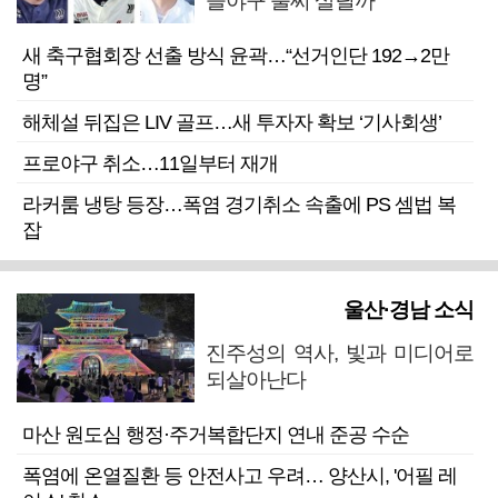
을야구 불씨 살릴까
새 축구협회장 선출 방식 윤곽…“선거인단 192→2만
명”
해체설 뒤집은 LIV 골프…새 투자자 확보 ‘기사회생’
프로야구 취소…11일부터 재개
라커룸 냉탕 등장…폭염 경기취소 속출에 PS 셈법 복
잡
울산·경남 소식
진주성의 역사, 빛과 미디어로
되살아난다
마산 원도심 행정·주거복합단지 연내 준공 수순
폭염에 온열질환 등 안전사고 우려… 양산시, '어필 레