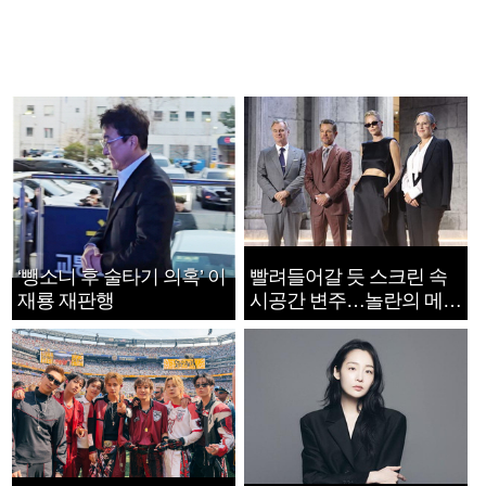
‘뺑소니 후 술타기 의혹’ 이
빨려들어갈 듯 스크린 속
재룡 재판행
시공간 변주…놀란의 메시
지는 ‘전쟁 속죄’