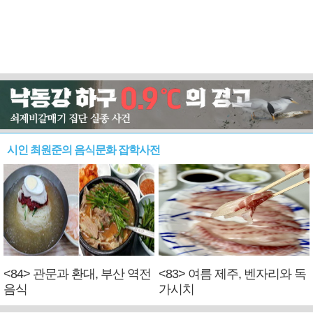
시인 최원준의 음식문화 잡학사전
<84> 관문과 환대, 부산 역전
<83> 여름 제주, 벤자리와 독
음식
가시치