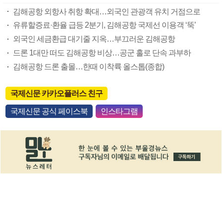
김해공항 외항사 취항 확대…외국인 관광객 유치 거점으로
유류할증료·환율 급등 2분기, 김해공항 국제선 이용객 ‘뚝’
외국인 세금환급 대기줄 지옥…부끄러운 김해공항
드론 1대만 떠도 김해공항 비상…공군 홀로 단속 과부하
김해공항 드론 출몰…한때 이착륙 올스톱(종합)
국제신문 카카오플러스 친구
국제신문 공식 페이스북
인스타그램