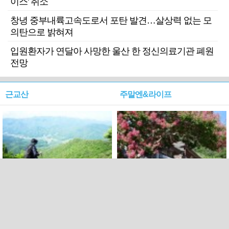
이스' 취소
창녕 중부내륙고속도로서 포탄 발견…살상력 없는 모
의탄으로 밝혀져
입원환자가 연달아 사망한 울산 한 정신의료기관 폐원
전망
근교산
주말엔&라이프
근교산&그너머…상주·문경
폭염보다 더 뜨거워라…100
청화산~시루봉
일을 붉게 불태울 ‘선비정신’
피었네