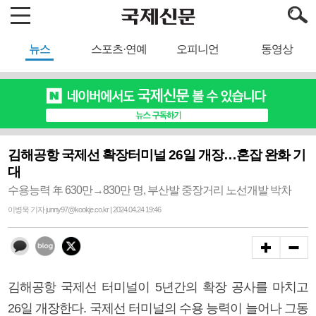
뉴스
스포츠·연예
오피니언
동영상
김해공항 국제선 확장터미널 26일 개장…혼잡 완화 기
대
수용능력 年 630만→830만 명, 부산발 중장거리 노선개발 박차
이병욱 기자 junny97@kookje.co.kr | 2024.04.24 19:46
김해공항 국제선 터미널이 5년간의 확장 공사를 마치고
26일 개장한다. 국제선 터미널의 수용 능력이 늘어나 그동