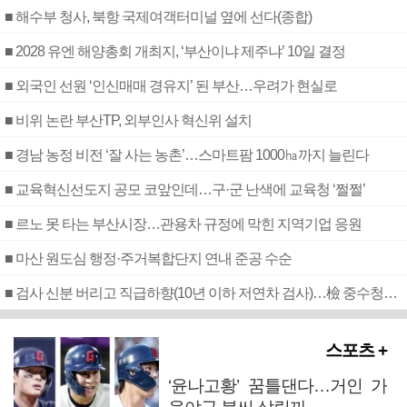
■ 해수부 청사, 북항 국제여객터미널 옆에 선다(종합)
■ 2028 유엔 해양총회 개최지, ‘부산이냐 제주냐’ 10일 결정
■ 외국인 선원 ‘인신매매 경유지’ 된 부산…우려가 현실로
■ 비위 논란 부산TP, 외부인사 혁신위 설치
■ 경남 농정 비전 ‘잘 사는 농촌’…스마트팜 1000㏊까지 늘린다
■ 교육혁신선도지 공모 코앞인데…구·군 난색에 교육청 ‘쩔쩔’
■ 르노 못 타는 부산시장…관용차 규정에 막힌 지역기업 응원
■ 마산 원도심 행정·주거복합단지 연내 준공 수순
■ 검사 신분 버리고 직급하향(10년 이하 저연차 검사)…檢 중수청행 기피
스포츠 +
‘윤나고황’ 꿈틀댄다…거인 가