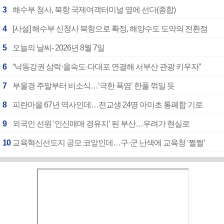
3
해수부 청사, 북항 국제여객터미널 옆에 선다(종합)
4
[사설] 해수부 신청사 북항으로 확정, 해양수도 도약의 전환점
5
오늘의 날씨- 2026년 8월 7일
6
“낙동강권 삼락·을숙도·다대포 연결해 서부산 관광 키우자”
7
부울경 주말부터 비소식…‘극한 폭염’ 한풀 꺾일 듯
8
피란마을 67년 역사인데…전교생 24명 아미초 통폐합 기로
9
외국인 선원 ‘인신매매 경유지’ 된 부산…우려가 현실로
10
교육혁신선도지 공모 코앞인데…구·군 난색에 교육청 ‘쩔쩔’