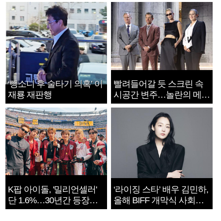
‘뺑소니 후 술타기 의혹’ 이
빨려들어갈 듯 스크린 속
재룡 재판행
시공간 변주…놀란의 메시
지는 ‘전쟁 속죄’
K팝 아이돌, '밀리언셀러'
‘라이징 스타’ 배우 김민하,
단 1.6%…30년간 등장
올해 BIFF 개막식 사회자
1182개팀 전수조사
확정