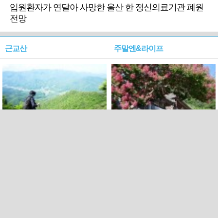
입원환자가 연달아 사망한 울산 한 정신의료기관 폐원
전망
근교산
주말엔&라이프
근교산&그너머…상주·문경
폭염보다 더 뜨거워라…100
청화산~시루봉
일을 붉게 불태울 ‘선비정신’
피었네
PC버전
엑스
페이스북
Copyright ⓒ 2015 All rights reserved by 국제신문