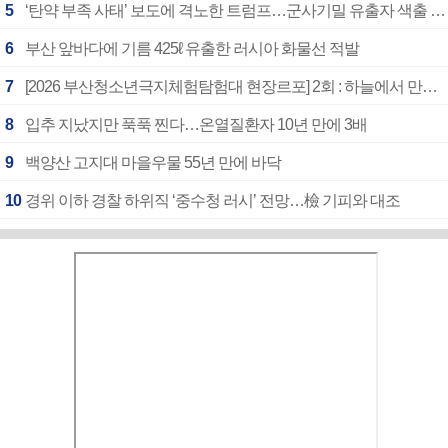
5
‘탄약 부족 사태’ 보도에 격노한 트럼프…군사기밀 유출자 색출 지시
6
부산 앞바다에 기름 425ℓ 유출한 러시아 화물선 적발
7
[2026 부산청소년극지체험탐험대 현장르포] 2회 : 하늘에서 만난 얼음의 나라
8
입추 지났지만 푹푹 찐다…온열질환자 10년 만에 3배
9
백양산 고지대 마을우물 55년 만에 바닥
10
경위 이하 경찰 하위직 ‘중수청 러시’ 전망…檢 기피와 대조