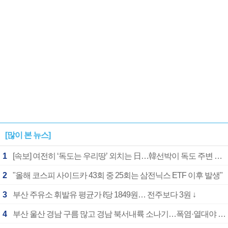
[많이 본 뉴스]
1
[속보] 여전히 ‘독도는 우리땅’ 외치는 日…韓선박이 독도 주변 해양조사 활동하자 반발
2
"올해 코스피 사이드카 43회 중 25회는 삼전닉스 ETF 이후 발생"
3
부산 주유소 휘발유 평균가 ℓ당 1849원… 전주보다 3원 ↓
4
부산 울산 경남 구름 많고 경남 북서내륙 소나기…폭염·열대야 계속