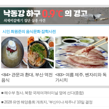
시인 최원준의 음식문화 잡학사전
<84> 관문과 환대, 부산 역전
<83> 여름 제주, 벤자리와 독
음식
가시치
■ 해수부 청사, 북항 국제여객터미널 옆에 선다(종합)
■ 2028 유엔 해양총회 개최지, ‘부산이냐 제주냐’ 10일 결정