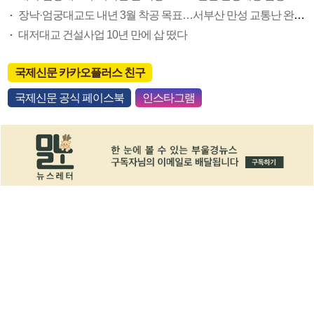
장낙·엄궁대교도 내년 3월 착공 목표…서부산 만성 교통난 완화 속도
대저대교 건설사업 10년 만에 삽 떴다
국제신문 카카오플러스 친구
국제신문 공식 페이스북
인스타그램