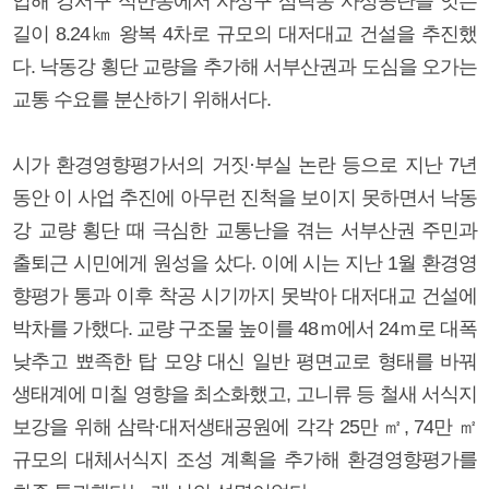
입해 강서구 식만동에서 사상구 삼락동 사상공단을 잇는
길이 8.24㎞ 왕복 4차로 규모의 대저대교 건설을 추진했
다. 낙동강 횡단 교량을 추가해 서부산권과 도심을 오가는
교통 수요를 분산하기 위해서다.
시가 환경영향평가서의 거짓·부실 논란 등으로 지난 7년
동안 이 사업 추진에 아무런 진척을 보이지 못하면서 낙동
강 교량 횡단 때 극심한 교통난을 겪는 서부산권 주민과
출퇴근 시민에게 원성을 샀다. 이에 시는 지난 1월 환경영
향평가 통과 이후 착공 시기까지 못박아 대저대교 건설에
박차를 가했다. 교량 구조물 높이를 48ｍ에서 24ｍ로 대폭
낮추고 뾰족한 탑 모양 대신 일반 평면교로 형태를 바꿔
생태계에 미칠 영향을 최소화했고, 고니류 등 철새 서식지
보강을 위해 삼락·대저생태공원에 각각 25만 ㎡, 74만 ㎡
규모의 대체서식지 조성 계획을 추가해 환경영향평가를