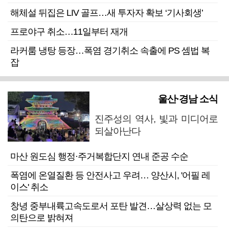
해체설 뒤집은 LIV 골프…새 투자자 확보 ‘기사회생’
프로야구 취소…11일부터 재개
라커룸 냉탕 등장…폭염 경기취소 속출에 PS 셈법 복
잡
울산·경남 소식
진주성의 역사, 빛과 미디어로
되살아난다
마산 원도심 행정·주거복합단지 연내 준공 수순
폭염에 온열질환 등 안전사고 우려… 양산시, '어필 레
이스' 취소
창녕 중부내륙고속도로서 포탄 발견…살상력 없는 모
의탄으로 밝혀져