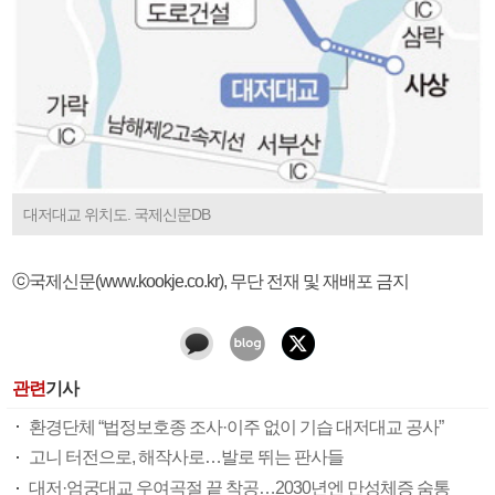
대저대교 위치도. 국제신문DB
ⓒ국제신문(www.kookje.co.kr), 무단 전재 및 재배포 금지
관련
기사
환경단체 “법정보호종 조사·이주 없이 기습 대저대교 공사”
고니 터전으로, 해작사로…발로 뛰는 판사들
대저·엄궁대교 우여곡절 끝 착공…2030년엔 만성체증 숨통