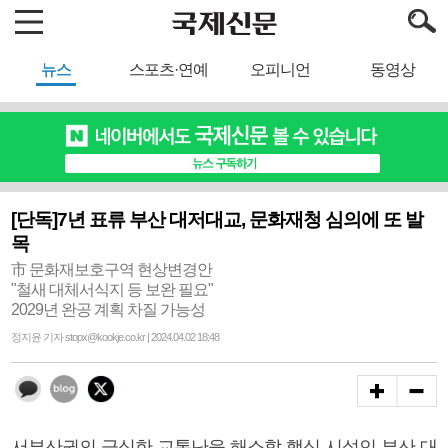
뉴스
스포츠·연예
오피니언
동영상
[단독]7년 표류 부산 대저대교, 문화재청 심의에 또 발
목
市 문화재보호구역 현상변경안
"철새 대체서식지 등 보완 필요"
2029년 완공 계획 차질 가능성
정지윤 기자 stopx@kookje.co.kr | 2024.04.02 18:48
서부산권의 극심한 교통난을 해소할 핵심 시설인 부산 대