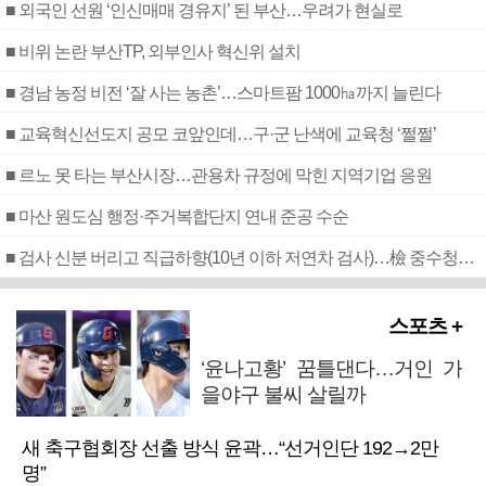
■ 외국인 선원 ‘인신매매 경유지’ 된 부산…우려가 현실로
■ 비위 논란 부산TP, 외부인사 혁신위 설치
■ 경남 농정 비전 ‘잘 사는 농촌’…스마트팜 1000㏊까지 늘린다
■ 교육혁신선도지 공모 코앞인데…구·군 난색에 교육청 ‘쩔쩔’
■ 르노 못 타는 부산시장…관용차 규정에 막힌 지역기업 응원
■ 마산 원도심 행정·주거복합단지 연내 준공 수순
■ 검사 신분 버리고 직급하향(10년 이하 저연차 검사)…檢 중수청행 기피
스포츠 +
‘윤나고황’ 꿈틀댄다…거인 가
을야구 불씨 살릴까
새 축구협회장 선출 방식 윤곽…“선거인단 192→2만
명”