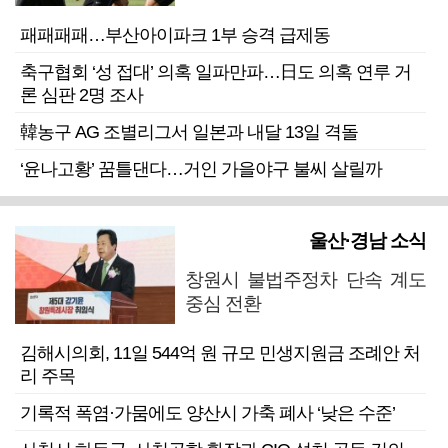
패패패패…부산아이파크 1부 승격 급제동
축구협회 ‘성 접대’ 의혹 일파만파…日도 의혹 연루 거
론 심판 2명 조사
韓농구 AG 조별리그서 일본과 내달 13일 격돌
‘윤나고황’ 꿈틀댄다…거인 가을야구 불씨 살릴까
울산·경남 소식
창원시 불법주정차 단속 계도
중심 전환
김해시의회, 11일 544억 원 규모 민생지원금 조례안 처
리 주목
기록적 폭염·가뭄에도 양산시 가축 폐사 ‘낮은 수준’