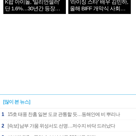
K팝 아이돌, '밀리언셀러'
‘라이징 스타’ 배우 김민하,
단 1.6%…30년간 등장
올해 BIFF 개막식 사회자
1182개팀 전수조사
확정
[많이 본 뉴스]
1
15호 태풍 찬홈 일본 도쿄 관통할 듯…동해안에 비 뿌리나
2
[속보] 남부 가뭄 위성서도 선명…저수지 바닥 드러났다