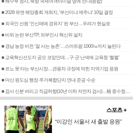
■ 해수부 청사, 북항 국제여객터미널 옆에 선다(종합)
■ 2028 유엔 해양총회 개최지, ‘부산이냐 제주냐’ 10일 결정
■ 외국인 선원 ‘인신매매 경유지’ 된 부산…우려가 현실로
■ 비위 논란 부산TP, 외부인사 혁신위 설치
■ 경남 농정 비전 ‘잘 사는 농촌’…스마트팜 1000㏊까지 늘린다
■ 교육혁신선도지 공모 코앞인데…구·군 난색에 교육청 ‘쩔쩔’
■ 르노 못 타는 부산시장…관용차 규정에 막힌 지역기업 응원
■ 마산 원도심 행정·주거복합단지 연내 준공 수순
■ 검사 신분 버리고 직급하향(10년 이하 저연차 검사)…檢 중수청행 기피
스포츠 +
“이강인 서울서 새 출발 응원”