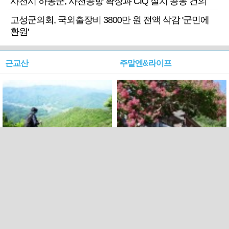
사천시 하동군, 사천공항 확장과 CIQ 설치 공동 건의
고성군의회, 국외출장비 3800만 원 전액 삭감 '군민에
환원'
근교산
주말엔&라이프
근교산&그너머…상주·문경
폭염보다 더 뜨거워라…100
청화산~시루봉
일을 붉게 불태울 ‘선비정신’
피었네
PC버전
엑스
페이스북
Copyright ⓒ 2015 All rights reserved by 국제신문