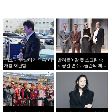
‘뺑소니 후 술타기 의혹’ 이
빨려들어갈 듯 스크린 속
재룡 재판행
시공간 변주…놀란의 메시
지는 ‘전쟁 속죄’