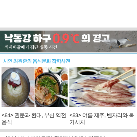
시인 최원준의 음식문화 잡학사전
<84> 관문과 환대, 부산 역전
<83> 여름 제주, 벤자리와 독
음식
가시치