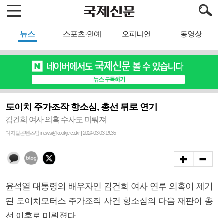
뉴스
스포츠·연예
오피니언
동영상
도이치 주가조작 항소심, 총선 뒤로 연기
김건희 여사 의혹 수사도 미뤄져
디지털콘텐츠팀 inews@kookje.co.kr | 2024.03.03 19:35
윤석열 대통령의 배우자인 김건희 여사 연루 의혹이 제기
된 도이치모터스 주가조작 사건 항소심의 다음 재판이 총
선 이후로 미뤄졌다.