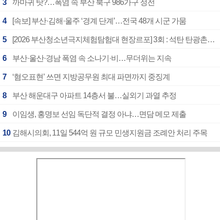
3
까마귀 탓?…폭염 속 부산 북구 986가구 정전
4
[속보] 부산·김해·울주 ‘경계 단계’…전국 48개 시군 가뭄
5
[2026 부산청소년극지체험탐험대 현장르포] 3회 : 석탄 탄광촌에서 북극 연구의 중심지로
6
부산·울산·경남 폭염 속 소나기·비…무더위는 지속
7
‘혐오표현’ 쓰면 지방공무원 최대 파면까지 중징계
8
부산 해운대구 아파트 14층서 불…실외기 과열 추정
9
이임생, 홍명보 선임 독단적 결정 아냐…면담 메모 제출
10
김해시의회, 11일 544억 원 규모 민생지원금 조례안 처리 주목