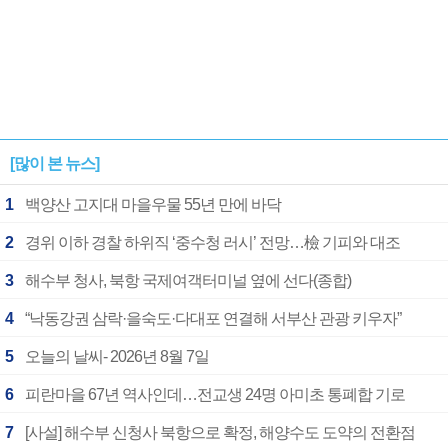
[많이 본 뉴스]
1
백양산 고지대 마을우물 55년 만에 바닥
2
경위 이하 경찰 하위직 ‘중수청 러시’ 전망…檢 기피와 대조
3
해수부 청사, 북항 국제여객터미널 옆에 선다(종합)
4
“낙동강권 삼락·을숙도·다대포 연결해 서부산 관광 키우자”
5
오늘의 날씨- 2026년 8월 7일
6
피란마을 67년 역사인데…전교생 24명 아미초 통폐합 기로
7
[사설] 해수부 신청사 북항으로 확정, 해양수도 도약의 전환점