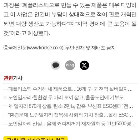
과장은 “폐플라스틱으로 만들 수 있는 제품은 매우 다양하
고 이 사업은 인건비 부담이 상대적으로 적어 판로 개척만
되면 대량 생산도 가능하다”며 “지역 경제에 큰 도움이 될
것”이라고 예상했다.
ⓒ국제신문(www.kookje.co.kr), 무단 전재 및 재배포 금지
관련
기사
폐플라스틱 수거해 새 제품으로…16개 구·군 전역 실버일자리 창출
노인일자리·친환경 두 마리 토끼 잡고, 홀몸노인에 기부도
年 일자리 870개 창출, 탄소 2만㎏ 감축 ‘부산표 ESG센터’ 전국 확대
“환경문제·노인일자리 접목해 사회적 가치 창출…올해 ESG센터 2곳 확충 목표”
노인일자리 산실…올해 커피찌꺼기 재자원화 등 11만5000명 고용