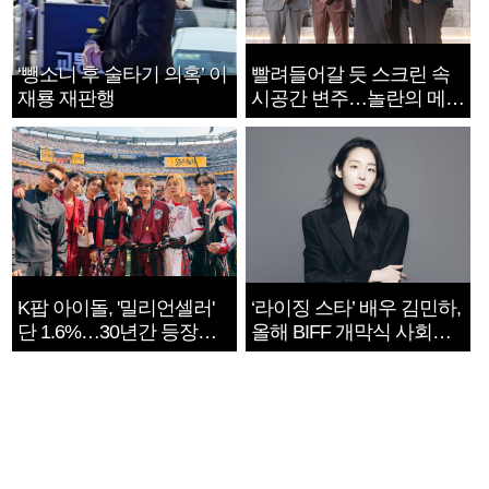
‘뺑소니 후 술타기 의혹’ 이
빨려들어갈 듯 스크린 속
재룡 재판행
시공간 변주…놀란의 메시
지는 ‘전쟁 속죄’
K팝 아이돌, '밀리언셀러'
‘라이징 스타’ 배우 김민하,
단 1.6%…30년간 등장
올해 BIFF 개막식 사회자
1182개팀 전수조사
확정