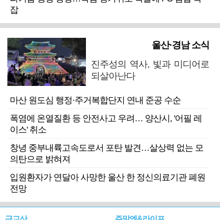
잡
울산·경남 소식
진주성의 역사, 빛과 미디어로
되살아난다
마산 원도심 행정·주거복합단지 연내 준공 수순
폭염에 온열질환 등 안전사고 우려… 양산시, '어필 레
이스' 취소
창녕 중부내륙고속도로서 포탄 발견…살상력 없는 모
의탄으로 밝혀져
입원환자가 연달아 사망한 울산 한 정신의료기관 폐원
전망
근교산
주말엔&라이프