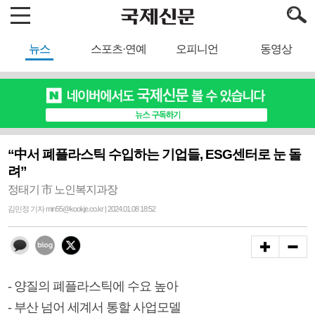
뉴스
스포츠·연예
오피니언
동영상
“中서 폐플라스틱 수입하는 기업들, ESG센터로 눈 돌
려”
정태기 市 노인복지과장
김민정 기자 min55@kookje.co.kr | 2024.01.08 18:52
- 양질의 폐플라스틱에 수요 높아
- 부산 넘어 세계서 통할 사업모델