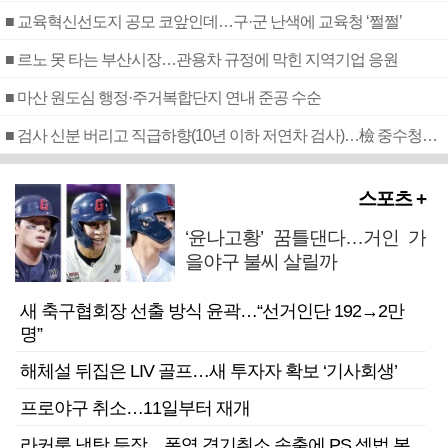
■ 교육혁신선도지 공모 코앞인데…구·군 난색에 교육청 ‘쩔쩔’
■ 르노 못 타는 부산시장…관용차 규정에 막힌 지역기업 응원
■ 마산 원도심 행정·주거복합단지 연내 준공 수순
■ 검사 신분 버리고 직급하향(10년 이하 저연차 검사)…檢 중수청행 기피
스포츠 +
‘윤나고황’ 꿈틀댄다…거인 가
을야구 불씨 살릴까
새 축구협회장 선출 방식 윤곽…“선거인단 192→2만
명”
해체설 뒤집은 LIV 골프…새 투자자 확보 ‘기사회생’
프로야구 취소…11일부터 재개
라커룸 냉탕 등장…폭염 경기취소 속출에 PS 셈법 복