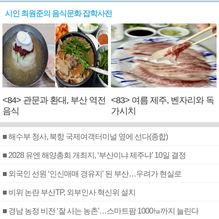
시인 최원준의 음식문화 잡학사전
<84> 관문과 환대, 부산 역전
<83> 여름 제주, 벤자리와 독
음식
가시치
■ 해수부 청사, 북항 국제여객터미널 옆에 선다(종합)
■ 2028 유엔 해양총회 개최지, ‘부산이냐 제주냐’ 10일 결정
■ 외국인 선원 ‘인신매매 경유지’ 된 부산…우려가 현실로
■ 비위 논란 부산TP, 외부인사 혁신위 설치
■ 경남 농정 비전 ‘잘 사는 농촌’…스마트팜 1000㏊까지 늘린다