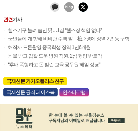
관련
기사
헬스기구 눌려 숨진 男…1심 “헬스장 책임 없다”
군인들이 개 향해 비비탄 수백 발…檢, 3명에 징역 2년 등 구형
해작사 드론촬영 중국학생 징역 1년6개월
뇌물 받고 입찰 도운 병원 직원, 2심 형량 반토막
“후배 폭행하고 돈 빌린 교육 공무원 해임 정당”
국제신문 카카오플러스 친구
국제신문 공식 페이스북
인스타그램