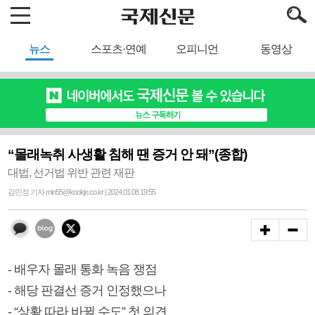
뉴스
스포츠·연예
오피니언
동영상
“몰래녹취 사생활 침해 땐 증거 안 돼”(종합)
대법, 선거법 위반 관련 재판
김민정 기자 min55@kookje.co.kr | 2024.01.08 19:55
- 배우자 몰래 통화 녹음 쟁점
- 해당 판결선 증거 인정했으나
- “상황 따라 바뀔 수도” 첫 의견