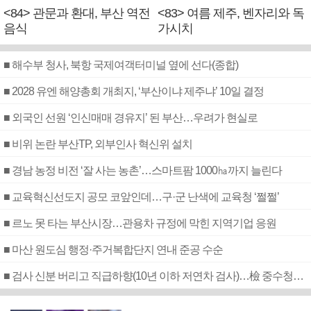
<84> 관문과 환대, 부산 역전
<83> 여름 제주, 벤자리와 독
음식
가시치
■ 해수부 청사, 북항 국제여객터미널 옆에 선다(종합)
■ 2028 유엔 해양총회 개최지, ‘부산이냐 제주냐’ 10일 결정
■ 외국인 선원 ‘인신매매 경유지’ 된 부산…우려가 현실로
■ 비위 논란 부산TP, 외부인사 혁신위 설치
■ 경남 농정 비전 ‘잘 사는 농촌’…스마트팜 1000㏊까지 늘린다
■ 교육혁신선도지 공모 코앞인데…구·군 난색에 교육청 ‘쩔쩔’
■ 르노 못 타는 부산시장…관용차 규정에 막힌 지역기업 응원
■ 마산 원도심 행정·주거복합단지 연내 준공 수순
■ 검사 신분 버리고 직급하향(10년 이하 저연차 검사)…檢 중수청행 기피