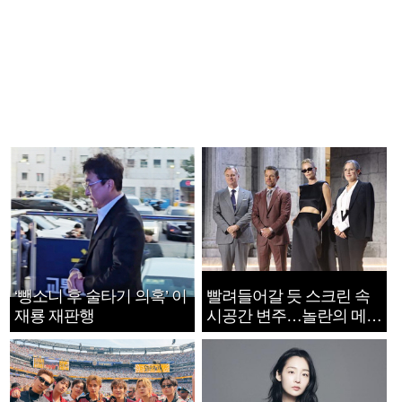
‘뺑소니 후 술타기 의혹’ 이
빨려들어갈 듯 스크린 속
재룡 재판행
시공간 변주…놀란의 메시
지는 ‘전쟁 속죄’