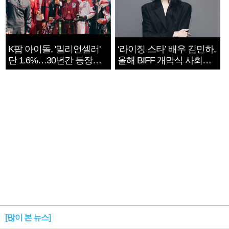
K팝 아이돌, '밀리언셀러'
‘라이징 스타’ 배우 김민하,
단 1.6%…30년간 등장
올해 BIFF 개막식 사회자
1182개팀 전수조사
확정
[많이 본 뉴스]