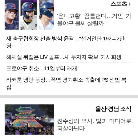
스포츠 +
‘윤나고황’ 꿈틀댄다…거인 가
을야구 불씨 살릴까
새 축구협회장 선출 방식 윤곽…“선거인단 192→2만
명”
해체설 뒤집은 LIV 골프…새 투자자 확보 ‘기사회생’
프로야구 취소…11일부터 재개
라커룸 냉탕 등장…폭염 경기취소 속출에 PS 셈법 복
잡
울산·경남 소식
진주성의 역사, 빛과 미디어로
되살아난다