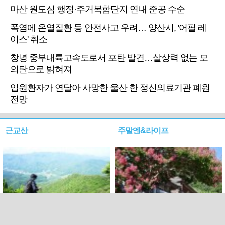
마산 원도심 행정·주거복합단지 연내 준공 수순
폭염에 온열질환 등 안전사고 우려… 양산시, '어필 레
이스' 취소
창녕 중부내륙고속도로서 포탄 발견…살상력 없는 모
의탄으로 밝혀져
입원환자가 연달아 사망한 울산 한 정신의료기관 폐원
전망
근교산
주말엔&라이프