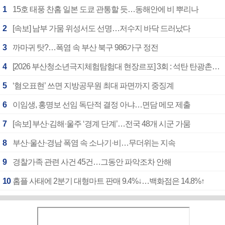
1
15호 태풍 찬홈 일본 도쿄 관통할 듯…동해안에 비 뿌리나
2
[속보] 남부 가뭄 위성서도 선명…저수지 바닥 드러났다
3
까마귀 탓?…폭염 속 부산 북구 986가구 정전
4
[2026 부산청소년극지체험탐험대 현장르포] 3회 : 석탄 탄광촌에서 북극 연구의 중심지로
5
‘혐오표현’ 쓰면 지방공무원 최대 파면까지 중징계
6
이임생, 홍명보 선임 독단적 결정 아냐…면담 메모 제출
7
[속보] 부산·김해·울주 ‘경계 단계’…전국 48개 시군 가뭄
8
부산·울산·경남 폭염 속 소나기·비…무더위는 지속
9
경찰가족 관련 사건 45건…그동안 파악조차 안해
10
홈플 사태에 2분기 대형마트 판매 9.4%↓…백화점은 14.8%↑