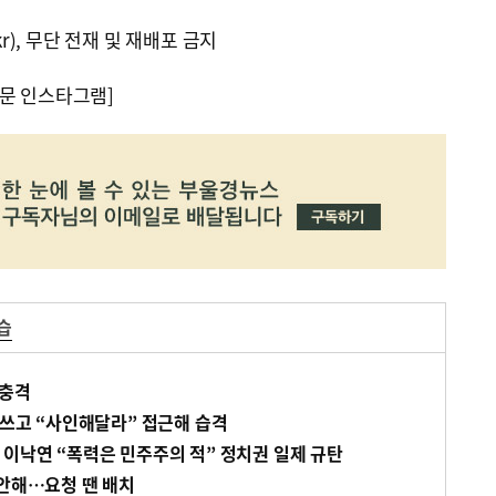
kr), 무단 전재 및 재배포 금지
문 인스타그램]
습
 충격
 쓰고 “사인해달라” 접근해 습격
 이낙연 “폭력은 민주주의 적” 정치권 일제 규탄
 안해…요청 땐 배치