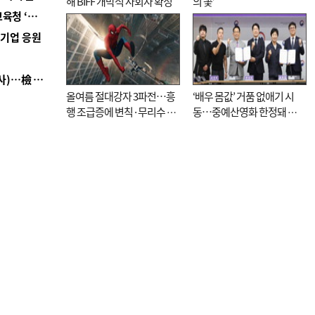
해 BIFF 개막식 사회자 확정
의 꽃’
■ 교육혁신선도지 공모 코앞인데…구·군 난색에 교육청 ‘쩔쩔’
역기업 응원
■ 검사 신분 버리고 직급하향(10년 이하 저연차 검사)…檢 중수청행 기피
올여름 절대강자 3파전…흥
‘배우 몸값’ 거품 없애기 시
행 조급증에 변칙·무리수 마
동…중예산영화 한정돼 실
케팅도
효성 의문도