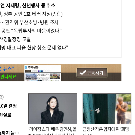
언 자제령, 신년행사 등 취소
, 정부 공인 1호 테러 지정(종합)
란…권익위 부산소방·병원 조사
 공판 “독립투사의 마음이었다”
부산경찰청장 고발
명 대표 피습 현장 청소 문제 없다"
합)
10일 결정
 현실로
‘라이징 스타’ 배우 김민하, 올
금정산 작은 암자에 핀 ‘희망
■ 경남 농정 비전 ‘잘 사는 농촌’…스마트팜 1000㏊까지 늘린다