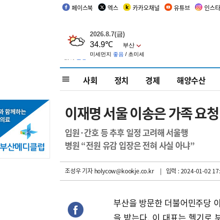
페이스북
엑스
카카오채널
유튜브
인스
사회
정치
경제
해양수산
이재명 서울 이송은 가족 요
입원·간호 등 추후 일정 고려해 서울행
병원 “전원 유감 입장은 전혀 사실 아냐”
조성우 기자
holycow@kookje.co.kr
| 입력 : 2024-01-02 17
부산을 방문한 더불어민주당 
을 받는다. 이 대표는 헬기로