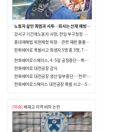
노동자 살인 폭염과 사투…회사는 산재 예방·전기료 절감 전력
강서구 기간제노동자 사망, 전임 부구청장 檢 송치
중대재해법 위헌제청 파장…관련 재판 줄줄이 브레이크
한화에어로 폭발사고 희생자 5명 중 3명, 7일 영면
한화에어로스페이스, 4·5일 공정중단…특별 안전점검
한화에어로 대전공장 감식
한화에어로 대전공장 생산 일부중단…‘천무’ 수출 비상
한화에어로스페이스 대전공장 폭발 사고…5명 사망·2명 부상(종합)
[이슈]
배재고 지역 비하 논란