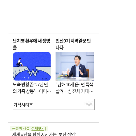
난치병 환우에 새 생명
민선9기 지역일꾼 만
을
나다
노숙 방황 끝 ‘27년 만
“남해 10개 읍·면 특색
의 가족 상봉’…어머니
살려…섬 전체 거대 정
와 행복 꿈꿔
원으로 조성”
눈높이 사설
[전체보기]
세계유산을 함께 지키자는 ‘부산 선언’