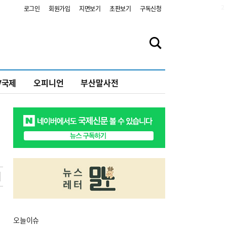
2
로그인
회원가입
지면보기
초판보기
구독신청
V국제
오피니언
부산말사전
오늘
이슈