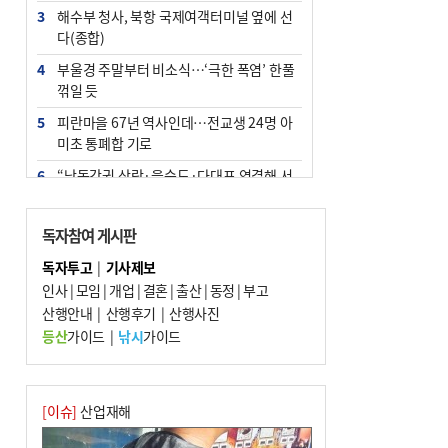
3
해수부 청사, 북항 국제여객터미널 옆에 선
다(종합)
4
부울경 주말부터 비소식…‘극한 폭염’ 한풀
꺾일 듯
5
피란마을 67년 역사인데…전교생 24명 아
미초 통폐합 기로
6
“낙동강권 삼락·을숙도·다대포 연결해 서
부산 관광 키우자”
7
오늘의 날씨- 2026년 8월 7일
독자참여 게시판
8
[사설] 해수부 신청사 북항으로 확정, 해양
독자투고
|
기사제보
수도 도약의 전환점
인사
|
모임
|
개업
|
결혼
|
출산
|
동정
|
부고
9
산행안내
외국인 선원 ‘인신매매 경유지’ 된 부산…
|
산행후기
|
산행사진
우려가 현실로
등산
가이드
|
낚시
가이드
10
르노 못 타는 부산시장…관용차 규정에 막
힌 지역기업 응원
[이슈]
산업재해