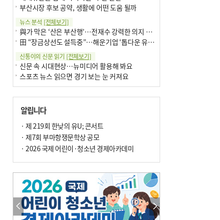
부산시장 후보 공약, 생활에 어떤 도움 될까
뉴스 분석
[전체보기]
與가 막은 ‘산은 부산행’…전재수 강력한 의지 표명 없인 공염불
田 “장금상선도 설득중”…해운기업 ‘톱다운 유치전’ 가속
신통이의 신문 읽기
[전체보기]
신문 속 시대현상…뉴미디어 활용해 봐요
스포츠 뉴스 읽으면 경기 보는 눈 커져요
어떻게 생각하십니까
[전체보기]
구·군 승진 축하화분 관행 없애자니 소상공인 울상
알립니다
3년째 병상에 있는 구의원…의정활동 못해도 월급 그대로
팩트체크
· 제 219회 한낮의 유U; 콘서트
[전체보기]
금정산 반려견 데리고 갈 수 있나…알아보니 ‘국립공원은 출입 불가’
· 제7회 부마항쟁문학상 공모
서울 도림천도 공업용수 활용한다는 사례, 정수 없이 한강물 공급…수질만 공업용수
· 2026 국제 어린이·청소년 경제아카데미
포토에세이
[전체보기]
연꽃 위 개개비
의령 한우산 털중나리
한 손 뉴스
[전체보기]
시민이 개발한 폭염 대응 앱 ‘그늘로’ 길안내 지도 등 인기
골목 맛집 발굴 고메 셀렉션…부산시, 페스티벌 시월 연계