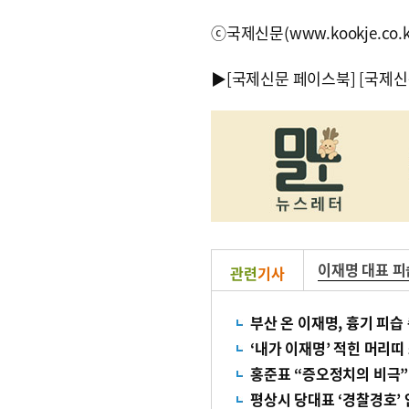
ⓒ국제신문(www.kookje.co.
▶
[국제신문 페이스북]
[국제신
이재명 대표 피
관련
기사
부산 온 이재명, 흉기 피습
‘내가 이재명’ 적힌 머리띠
홍준표 “증오정치의 비극”
평상시 당대표 ‘경찰경호’