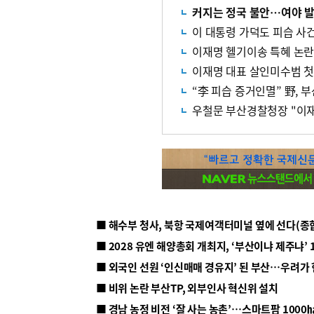
커지는 정국 불안…여야 발
이 대통령 가덕도 피습 사건
이재명 헬기이송 특혜 논
이재명 대표 살인미수범 첫
“李 피습 증거인멸” 野, 
우철문 부산경찰청장 "이재
■ 해수부 청사, 북항 국제여객터미널 옆에 선다(종
■ 2028 유엔 해양총회 개최지, ‘부산이냐 제주냐’ 
■ 외국인 선원 ‘인신매매 경유지’ 된 부산…우려가
■ 비위 논란 부산TP, 외부인사 혁신위 설치