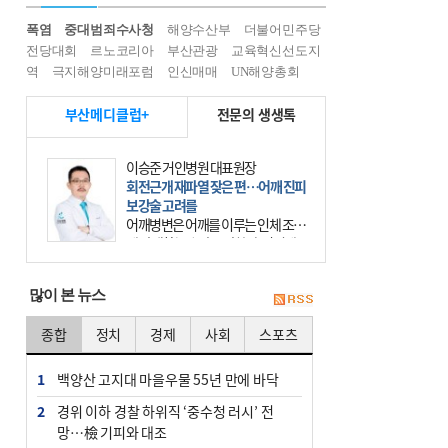
폭염
중대범죄수사청
해양수산부
더불어민주당
전당대회
르노코리아
부산관광
교육혁신선도지
역
극지해양미래포럼
인신매매
UN해양총회
부산메디클럽+
전문의 생생톡
이승준 거인병원 대표원장
회전근개 재파열 잦은 편…어깨 진피
보강술 고려를
어깨병변은 어깨를 이루는 인체 조직
에 발생하는 손상을 말한다. 여기에
는 오십견과 회전근개 증후군, 어깨
의 석회성 힘줄염 등이 있다. 국민건
많이 본 뉴스
강보험에 의하면 어깨병변
종합
정치
경제
사회
스포츠
1
백양산 고지대 마을우물 55년 만에 바닥
2
경위 이하 경찰 하위직 ‘중수청 러시’ 전
망…檢 기피와 대조