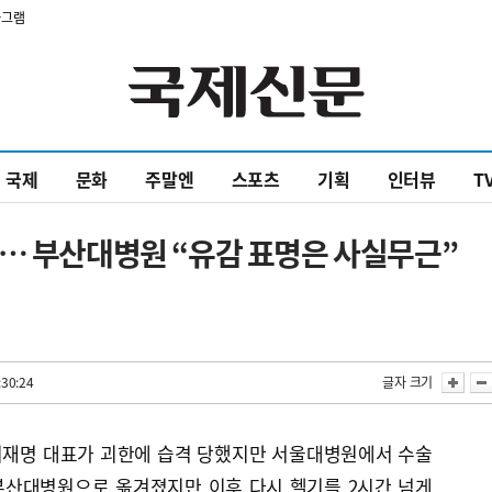
타그램
국제
문화
주말엔
스포츠
기획
인터뷰
T
청… 부산대병원 “유감 표명은 사실무근”
:30:24
글자 크기
이재명 대표가 괴한에 습격 당했지만 서울대병원에서 수술
 부산대병원으로 옮겨졌지만 이후 다시 헬기를 2시간 넘게