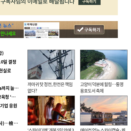
합)
10일 결정
 현실로
까마귀 탓 정전, 한전은 책임
고양이 덕분에 힐링…통영
■ 경남 농정 비전 ‘잘 사는 농촌’…스마트팜 1000㏊까지 늘린다
없다?
용호도서 축제
■ 교육혁신선도지 공모 코앞인데…구·군 난색에 교육청 ‘쩔쩔’
역기업 응원
■ 검사 신분 버리고 직급하향(10년 이하 저연차 검사)…檢 중수청행 기피
‘스파이더맨’ 개봉 5일 만에 3
에어컨 없는 스카이캡슐·케