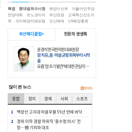
폭염
중대범죄수사청
해양수산부
더불어민주당
전당대회
르노코리아
부산관광
교육혁신선도지
역
극지해양미래포럼
인신매매
UN해양총회
부산메디클럽+
전문의 생생톡
윤경석 한국한의원 대표원장
암 치유, 몸·마음 균형 회복부터 시작
을
요즘 ‘암 조기 발견’에 대한 관심이 커
진다. 하지만 그 이면에는 놓치기 쉬
운 함정이 하나 있다. 바로 성급한 치
료이다. 최근 70대 여성 환자가 위암
많이 본 뉴스
초기 진단
종합
정치
경제
사회
스포츠
1
백양산 고지대 마을우물 55년 만에 바닥
2
경위 이하 경찰 하위직 ‘중수청 러시’ 전
망…檢 기피와 대조