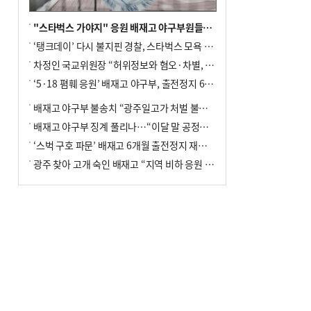
"스타벅스 가야지" 응원 배재고 야구부원들, 학교서 징계 처분
‘탱크데이’ 다시 불지핀 경찰, 스타벅스 모욕 혐의 압수수색
차정인 국교위원장 “허위정보와 혐오·차별, 학교 교실까지 유입"
‘5·18 폄훼 응원’ 배재고 야구부, 출전정지 6개월→1개월 감경
배재고 야구부 불송치 “광주일고가 처벌 불원 의사 표해”
배재고 야구부 징계 풀리나…“이달 말 공정위서 재심의”
‘스벅 구호 파문’ 배재고 6개월 출전정지 재심 신청키로
광주 찾아 고개 숙인 배재고 “지역 비하 응원 잘못”(종합)