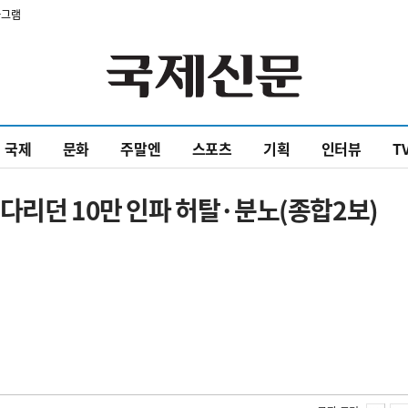
타그램
국제
문화
주말엔
스포츠
기획
인터뷰
T
다리던 10만 인파 허탈·분노(종합2보)