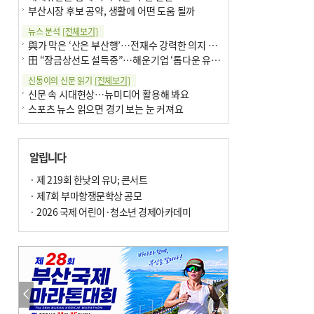
부산시장 후보 공약, 생활에 어떤 도움 될까
뉴스 분석
[전체보기]
與가 막은 ‘산은 부산행’…전재수 강력한 의지 표명 없인 공염불
田 “장금상선도 설득중”…해운기업 ‘톱다운 유치전’ 가속
신통이의 신문 읽기
[전체보기]
신문 속 시대현상…뉴미디어 활용해 봐요
스포츠 뉴스 읽으면 경기 보는 눈 커져요
어떻게 생각하십니까
[전체보기]
구·군 승진 축하화분 관행 없애자니 소상공인 울상
알립니다
3년째 병상에 있는 구의원…의정활동 못해도 월급 그대로
팩트체크
· 제 219회 한낮의 유U; 콘서트
[전체보기]
금정산 반려견 데리고 갈 수 있나…알아보니 ‘국립공원은 출입 불가’
· 제7회 부마항쟁문학상 공모
서울 도림천도 공업용수 활용한다는 사례, 정수 없이 한강물 공급…수질만 공업용수
· 2026 국제 어린이·청소년 경제아카데미
포토에세이
[전체보기]
연꽃 위 개개비
의령 한우산 털중나리
한 손 뉴스
[전체보기]
시민이 개발한 폭염 대응 앱 ‘그늘로’ 길안내 지도 등 인기
골목 맛집 발굴 고메 셀렉션…부산시, 페스티벌 시월 연계