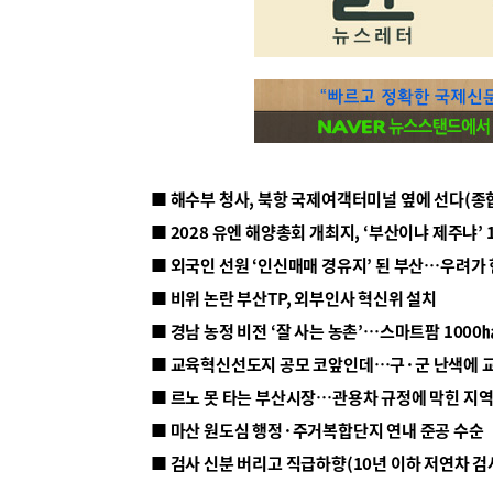
■ 해수부 청사, 북항 국제여객터미널 옆에 선다(종
■ 2028 유엔 해양총회 개최지, ‘부산이냐 제주냐’ 
■ 외국인 선원 ‘인신매매 경유지’ 된 부산…우려가
■ 비위 논란 부산TP, 외부인사 혁신위 설치
■ 르노 못 타는 부산시장…관용차 규정에 막힌 지
■ 마산 원도심 행정·주거복합단지 연내 준공 수순