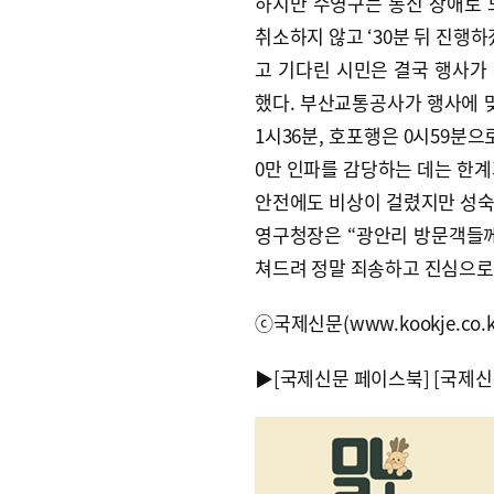
하지만 수영구는 통신 장애로 
취소하지 않고 ‘30분 뒤 진행
고 기다린 시민은 결국 행사가
했다. 부산교통공사가 행사에 
1시36분, 호포행은 0시59분
0만 인파를 감당하는 데는 한계
안전에도 비상이 걸렸지만 성숙
영구청장은 “광안리 방문객들께
쳐드려 정말 죄송하고 진심으로
ⓒ국제신문(www.kookje.co.
▶
[국제신문 페이스북]
[국제신