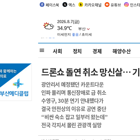
페이스북
엑스
카카오채널
유튜브
인스
사회
정치
경제
해양수산
드론쇼 돌연 취소 망신살… 기
광안리서 예정됐던 카운트다운
인파 몰리며 통신장애로 급 취소
수영구, 30분 연기 안내했다가
결국 안전상의 이유로 공연 중단
“비싼 숙소 잡고 일부러 왔는데”
전국 각지서 몰린 관광객 실망