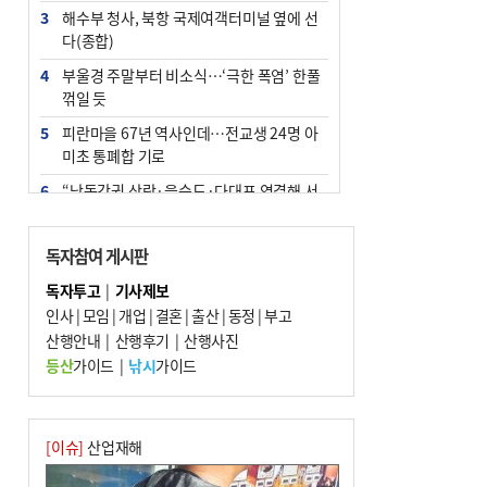
3
해수부 청사, 북항 국제여객터미널 옆에 선
다(종합)
4
부울경 주말부터 비소식…‘극한 폭염’ 한풀
꺾일 듯
5
피란마을 67년 역사인데…전교생 24명 아
미초 통폐합 기로
6
“낙동강권 삼락·을숙도·다대포 연결해 서
부산 관광 키우자”
7
오늘의 날씨- 2026년 8월 7일
독자참여 게시판
8
[사설] 해수부 신청사 북항으로 확정, 해양
독자투고
|
기사제보
수도 도약의 전환점
인사
|
모임
|
개업
|
결혼
|
출산
|
동정
|
부고
9
산행안내
외국인 선원 ‘인신매매 경유지’ 된 부산…
|
산행후기
|
산행사진
우려가 현실로
등산
가이드
|
낚시
가이드
10
르노 못 타는 부산시장…관용차 규정에 막
힌 지역기업 응원
[이슈]
산업재해