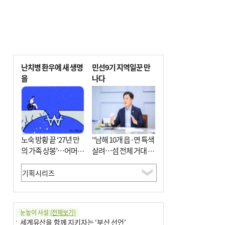
난치병 환우에 새 생명
민선9기 지역일꾼 만
을
나다
노숙 방황 끝 ‘27년 만
“남해 10개 읍·면 특색
의 가족 상봉’…어머니
살려…섬 전체 거대 정
와 행복 꿈꿔
원으로 조성”
눈높이 사설
[전체보기]
세계유산을 함께 지키자는 ‘부산 선언’