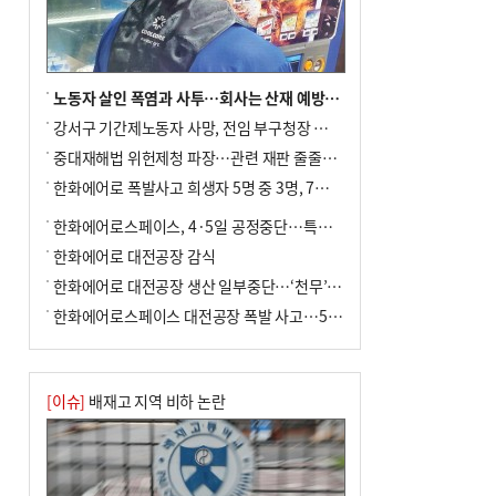
노동자 살인 폭염과 사투…회사는 산재 예방·전기료 절감 전력
강서구 기간제노동자 사망, 전임 부구청장 檢 송치
중대재해법 위헌제청 파장…관련 재판 줄줄이 브레이크
한화에어로 폭발사고 희생자 5명 중 3명, 7일 영면
한화에어로스페이스, 4·5일 공정중단…특별 안전점검
한화에어로 대전공장 감식
한화에어로 대전공장 생산 일부중단…‘천무’ 수출 비상
한화에어로스페이스 대전공장 폭발 사고…5명 사망·2명 부상(종합)
[이슈]
배재고 지역 비하 논란