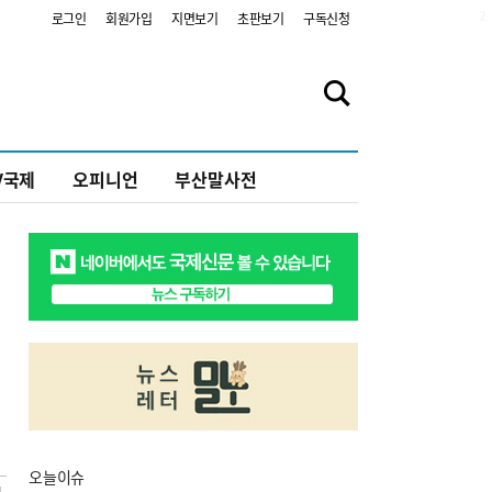
2
로그인
회원가입
지면보기
초판보기
구독신청
V국제
오피니언
부산말사전
오늘
이슈