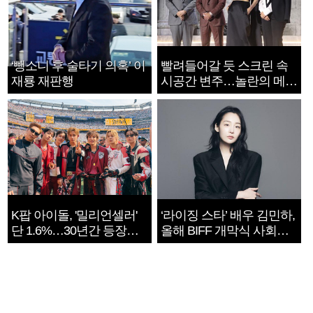
‘뺑소니 후 술타기 의혹’ 이
빨려들어갈 듯 스크린 속
재룡 재판행
시공간 변주…놀란의 메시
지는 ‘전쟁 속죄’
K팝 아이돌, '밀리언셀러'
‘라이징 스타’ 배우 김민하,
단 1.6%…30년간 등장
올해 BIFF 개막식 사회자
1182개팀 전수조사
확정