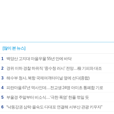
[많이 본 뉴스]
1
백양산 고지대 마을우물 55년 만에 바닥
2
경위 이하 경찰 하위직 ‘중수청 러시’ 전망…檢 기피와 대조
3
해수부 청사, 북항 국제여객터미널 옆에 선다(종합)
4
피란마을 67년 역사인데…전교생 24명 아미초 통폐합 기로
5
부울경 주말부터 비소식…‘극한 폭염’ 한풀 꺾일 듯
6
“낙동강권 삼락·을숙도·다대포 연결해 서부산 관광 키우자”