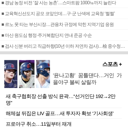
■ 경남 농정 비전 ‘잘 사는 농촌’…스마트팜 1000㏊까지 늘린다
■ 교육혁신선도지 공모 코앞인데…구·군 난색에 교육청 ‘쩔쩔’
■ 르노 못 타는 부산시장…관용차 규정에 막힌 지역기업 응원
■ 마산 원도심 행정·주거복합단지 연내 준공 수순
■ 검사 신분 버리고 직급하향(10년 이하 저연차 검사)…檢 중수청행 기피
스포츠 +
‘윤나고황’ 꿈틀댄다…거인 가
을야구 불씨 살릴까
새 축구협회장 선출 방식 윤곽…“선거인단 192→2만
명”
해체설 뒤집은 LIV 골프…새 투자자 확보 ‘기사회생’
프로야구 취소…11일부터 재개