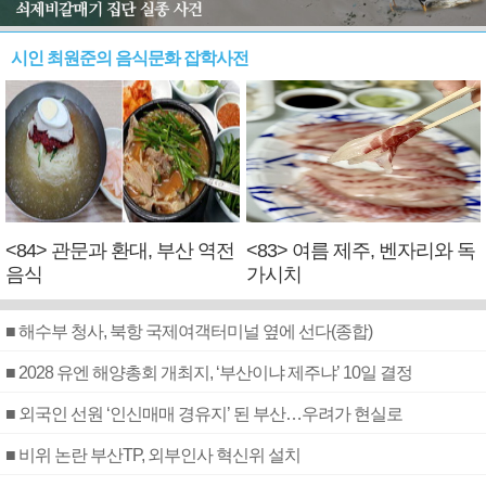
시인 최원준의 음식문화 잡학사전
<84> 관문과 환대, 부산 역전
<83> 여름 제주, 벤자리와 독
음식
가시치
■ 해수부 청사, 북항 국제여객터미널 옆에 선다(종합)
■ 2028 유엔 해양총회 개최지, ‘부산이냐 제주냐’ 10일 결정
■ 외국인 선원 ‘인신매매 경유지’ 된 부산…우려가 현실로
■ 비위 논란 부산TP, 외부인사 혁신위 설치