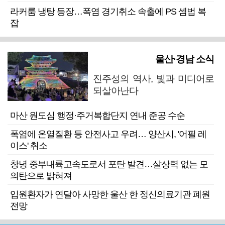
라커룸 냉탕 등장…폭염 경기취소 속출에 PS 셈법 복
잡
울산·경남 소식
진주성의 역사, 빛과 미디어로
되살아난다
마산 원도심 행정·주거복합단지 연내 준공 수순
폭염에 온열질환 등 안전사고 우려… 양산시, '어필 레
이스' 취소
창녕 중부내륙고속도로서 포탄 발견…살상력 없는 모
의탄으로 밝혀져
입원환자가 연달아 사망한 울산 한 정신의료기관 폐원
전망