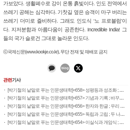
가보았다. 생활폐수로 강이 온통 흙빛이다. 인도 전역에서
쓰레기 공해는 심각하다. 기찻길 옆은 승객이 마구 버리는
쓰레기 더미로 즐비하다. 그래도 인도식 ‘노 프로블럼’이
다. 지저분함과 아름다움이 공존한다. Incredible India! 그
들의 국가 슬로건 그대로 놀라운 인도다.
ⓒ국제신문(www.kookje.co.kr), 무단 전재 및 재배포 금지
관련
기사
[박기철의 낱말로 푸는 인문생태학]<658> 성평등과 성조화 ; 음양과학 차원에서
[박기철의 낱말로 푸는 인문생태학]<657> 기념과 기록 ; 바꾸지 않는 이유
[박기철의 낱말로 푸는 인문생태학]<656> 한자와 한글 ; 우리 국어
[박기철의 낱말로 푸는 인문생태학]<655> 독립과 고립 ; 두 나라 삶 비교
[박기철의 낱말로 푸는 인문생태학]<654> 이실식과 개암식 ; 자율인의 삶