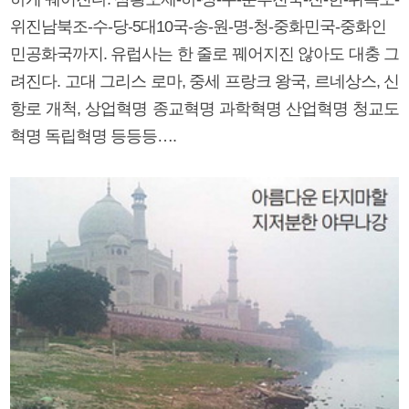
위진남북조-수-당-5대10국-송-원-명-청-중화민국-중화인
민공화국까지. 유럽사는 한 줄로 꿰어지진 않아도 대충 그
려진다. 고대 그리스 로마, 중세 프랑크 왕국, 르네상스, 신
항로 개척, 상업혁명 종교혁명 과학혁명 산업혁명 청교도
혁명 독립혁명 등등등….