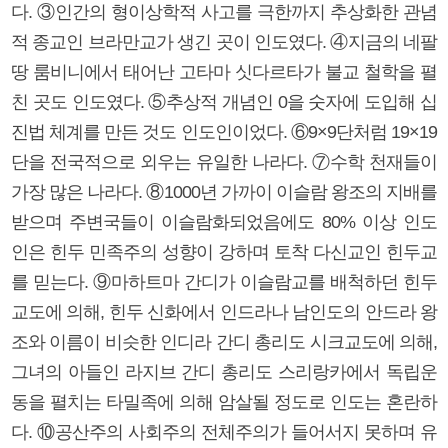
다. ③인간의 형이상학적 사고를 극한까지 추상화한 관념
적 종교인 브라만교가 생긴 곳이 인도였다. ④지금의 네팔
땅 룸비니에서 태어난 고타마 싯다르타가 불교 철학을 펼
친 곳도 인도였다. ⑤추상적 개념인 0을 숫자에 도입해 십
진법 체계를 만든 것도 인도인이었다. ⑥9×9단처럼 19×19
단을 전국적으로 외우는 유일한 나라다. ⑦수학 천재들이
가장 많은 나라다. ⑧1000년 가까이 이슬람 왕조의 지배를
받으며 주변국들이 이슬람화되었음에도 80% 이상 인도
인은 힌두 민족주의 성향이 강하며 토착 다신교인 힌두교
를 믿는다. ⑨마하트마 간디가 이슬람교를 배척하던 힌두
교도에 의해, 힌두 신화에서 인드라나 남인도의 안드라 왕
조와 이름이 비슷한 인디라 간디 총리도 시크교도에 의해,
그녀의 아들인 라지브 간디 총리도 스리랑카에서 독립운
동을 펼치는 타밀족에 의해 암살될 정도로 인도는 혼란하
다. ⑩공산주의 사회주의 전체주의가 들어서지 못하며 유