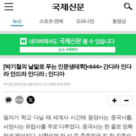
뉴스
스포츠·연예
오피니언
동영상
[박기철의 낱말로 푸는 인문생태학]<644> 간다라 인다
라 안드라 인디라 ; 인디아
박기철 경성대 광고홍보학과 교수 | 2023.12.25 18:37
필자가 학교 다닐 때 세계사 시간에 동양사는 중국사를,
서양사는 유럽사를 주로 다루었다. 중국사는 한 줄로 정확
하게 꿰어진다. 삼황오제-하-상-주-춘추전국-진-한-위촉오-