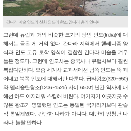
간다라 미술 인드라 신화 안드라 왕조 인디라 총리 인디아
그런데 유럽과 거의 비슷한 크기의 땅인 인도(India)에 대
해서는 들은 게 거의 없다. 간다라 지역에서 헬레니즘 양
식과 인도 고유 토착 양식이 결합한 간다라 미술을 겨우
들은 정도다. 그런데 인도사는 중국사나 유럽사보다 훨씬
복잡다단하다. 요즘 세계사 교과서에선 남쪽 인도는 뚝 떼
어내고 북쪽 인도에 대해서만 다룬다. 굽타왕조(320~550)
와 델리술탄왕조(1206~1526) 사이 650여 년간 역사에 대
해선 하도 어지러워 스킵해 버린다. 여기저기 이곳저곳 수
많은 왕조가 명멸했던 인도는 통일된 국가라기보다 관습
적 통일체였다. 간단한 나라가 아니다. 대단히 엄청난 나
라다. 놀랄 만하다.