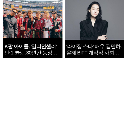
K팝 아이돌, '밀리언셀러'
‘라이징 스타’ 배우 김민하,
단 1.6%…30년간 등장
올해 BIFF 개막식 사회자
1182개팀 전수조사
확정