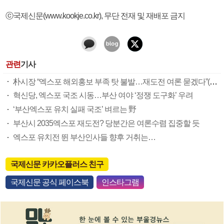
ⓒ국제신문(www.kookje.co.kr), 무단 전재 및 재배포 금지
관련
기사
朴시장 “엑스포 해외홍보 부족 탓 불발…재도전 여론 묻겠다”(종합)
혁신당, 엑스포 국조 시동…부산 여야 ‘정쟁 도구화’ 우려
‘부산엑스포 유치 실패 국조’ 벼르는 野
부산시 2035엑스포 재도전? 당분간은 여론수렴 집중할 듯
엑스포 유치전 뛴 부산인사들 향후 거취는…
국제신문 카카오플러스 친구
국제신문 공식 페이스북
인스타그램