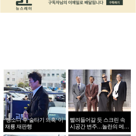
‘뺑소니 후 술타기 의혹’ 이
빨려들어갈 듯 스크린 속
재룡 재판행
시공간 변주…놀란의 메시
지는 ‘전쟁 속죄’