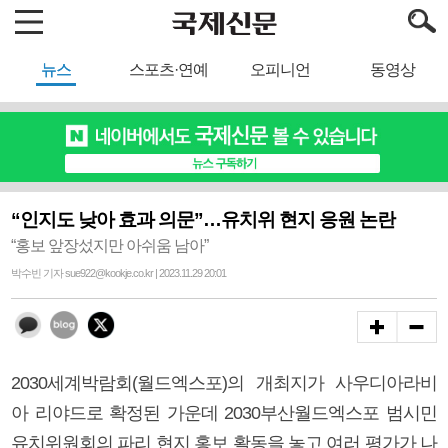
뉴스
스포츠·연예
오피니언
동영상
“인지도 낮아 효과 의문”…유치위 현지 응원 논란
“홍보 앞장섰지만 아쉬움 남아”
박수빈 기자 sue922@kookje.co.kr | 2023.11.29 20:01
2030세계박람회(월드엑스포)의 개최지가 사우디아라비
아 리야드로 확정된 가운데 2030부산월드엑스포 범시민
유치위원회의 파리 현지 홍보 활동을 놓고 여러 평가가 나