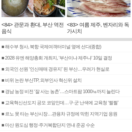
<84> 관문과 환대, 부산 역전
<83> 여름 제주, 벤자리와 독
음식
가시치
■ 해수부 청사, 북항 국제여객터미널 옆에 선다(종합)
■ 2028 유엔 해양총회 개최지, ‘부산이냐 제주냐’ 10일 결정
■ 외국인 선원 ‘인신매매 경유지’ 된 부산…우려가 현실로
■ 비위 논란 부산TP, 외부인사 혁신위 설치
■ 경남 농정 비전 ‘잘 사는 농촌’…스마트팜 1000㏊까지 늘린다
■ 교육혁신선도지 공모 코앞인데…구·군 난색에 교육청 ‘쩔쩔’
■ 르노 못 타는 부산시장…관용차 규정에 막힌 지역기업 응원
■ 마산 원도심 행정·주거복합단지 연내 준공 수순