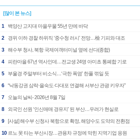
[많이 본 뉴스]
1
백양산 고지대 마을우물 55년 만에 바닥
2
경위 이하 경찰 하위직 ‘중수청 러시’ 전망…檢 기피와 대조
3
해수부 청사, 북항 국제여객터미널 옆에 선다(종합)
4
피란마을 67년 역사인데…전교생 24명 아미초 통폐합 기로
5
부울경 주말부터 비소식…‘극한 폭염’ 한풀 꺾일 듯
6
“낙동강권 삼락·을숙도·다대포 연결해 서부산 관광 키우자”
7
오늘의 날씨- 2026년 8월 7일
8
외국인 선원 ‘인신매매 경유지’ 된 부산…우려가 현실로
9
[사설] 해수부 신청사 북항으로 확정, 해양수도 도약의 전환점
10
르노 못 타는 부산시장…관용차 규정에 막힌 지역기업 응원