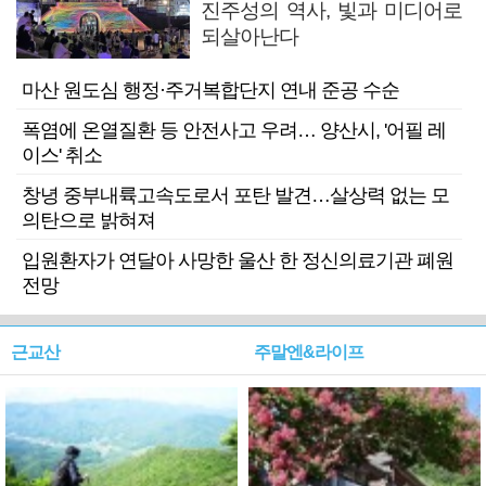
진주성의 역사, 빛과 미디어로
되살아난다
마산 원도심 행정·주거복합단지 연내 준공 수순
폭염에 온열질환 등 안전사고 우려… 양산시, '어필 레
이스' 취소
창녕 중부내륙고속도로서 포탄 발견…살상력 없는 모
의탄으로 밝혀져
입원환자가 연달아 사망한 울산 한 정신의료기관 폐원
전망
근교산
주말엔&라이프