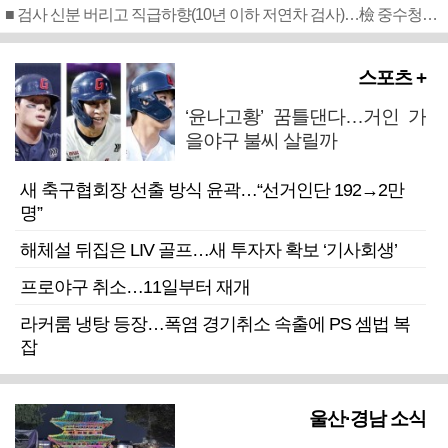
■ 검사 신분 버리고 직급하향(10년 이하 저연차 검사)…檢 중수청행 기피
스포츠 +
‘윤나고황’ 꿈틀댄다…거인 가
을야구 불씨 살릴까
새 축구협회장 선출 방식 윤곽…“선거인단 192→2만
명”
해체설 뒤집은 LIV 골프…새 투자자 확보 ‘기사회생’
프로야구 취소…11일부터 재개
라커룸 냉탕 등장…폭염 경기취소 속출에 PS 셈법 복
잡
울산·경남 소식