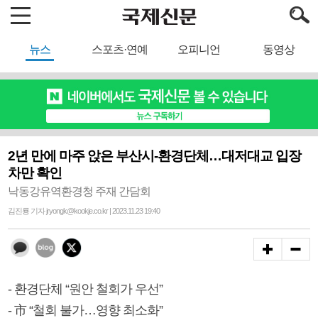
뉴스
스포츠·연예
오피니언
동영상
2년 만에 마주 앉은 부산시-환경단체…대저대교 입장
차만 확인
낙동강유역환경청 주재 간담회
김진룡 기자 jryongk@kookje.co.kr | 2023.11.23 19:40
- 환경단체 “원안 철회가 우선”
- 市 “철회 불가…영향 최소화”