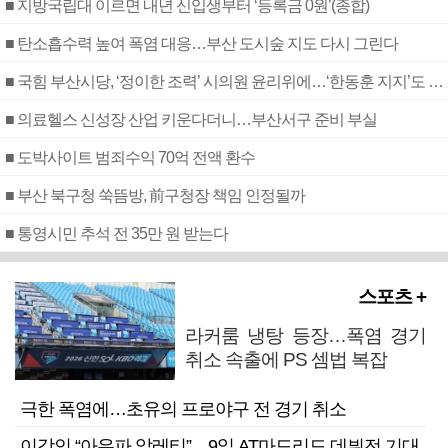
■ 지방국립대 이르면 내년 신입생부터 ‘등록금 0원’(종합)
■ 탄소흡수력 높여 폭염 대응…부산 도시숲 지도 다시 그린다
■ 국힘 부산시당, ‘정이한 조력’ 시의원 윤리위에…‘한동훈 지지’도 신고접수
■ 의료헬스 신성장 산업 키운다더니…부산서구 준비 부실
■ 도박사이트 범죄수익 70억 전액 환수
■ 부산 북구청 쑥뜸방, 前구청장 책임 인정될까
■ 통영시민 추석 전 35만 원 받는다
스포츠 +
라커룸 냉탕 등장…폭염 경기
취소 속출에 PS 셈법 복잡
극한 폭염에…초유의 프로야구 전 경기 취소
이강인 “아우파 알레티”…9일 AT마드리드 데뷔전 기대