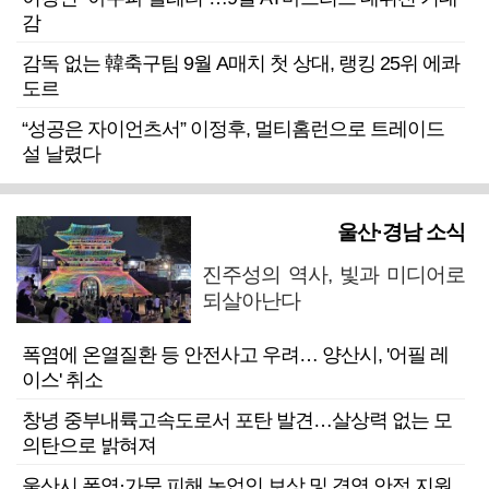
감
감독 없는 韓축구팀 9월 A매치 첫 상대, 랭킹 25위 에콰
도르
“성공은 자이언츠서” 이정후, 멀티홈런으로 트레이드
설 날렸다
울산·경남 소식
진주성의 역사, 빛과 미디어로
되살아난다
폭염에 온열질환 등 안전사고 우려… 양산시, '어필 레
이스' 취소
창녕 중부내륙고속도로서 포탄 발견…살상력 없는 모
의탄으로 밝혀져
울산시 폭염·가뭄 피해 농업인 보상 및 경영 안정 지원