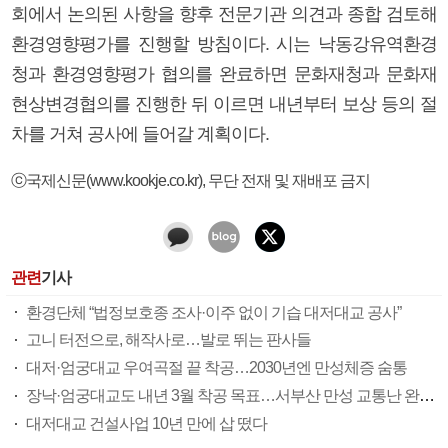
회에서 논의된 사항을 향후 전문기관 의견과 종합 검토해
환경영향평가를 진행할 방침이다. 시는 낙동강유역환경
청과 환경영향평가 협의를 완료하면 문화재청과 문화재
현상변경협의를 진행한 뒤 이르면 내년부터 보상 등의 절
차를 거쳐 공사에 들어갈 계획이다.
ⓒ국제신문(www.kookje.co.kr), 무단 전재 및 재배포 금지
관련
기사
환경단체 “법정보호종 조사·이주 없이 기습 대저대교 공사”
고니 터전으로, 해작사로…발로 뛰는 판사들
대저·엄궁대교 우여곡절 끝 착공…2030년엔 만성체증 숨통
장낙·엄궁대교도 내년 3월 착공 목표…서부산 만성 교통난 완화 속도
대저대교 건설사업 10년 만에 삽 떴다