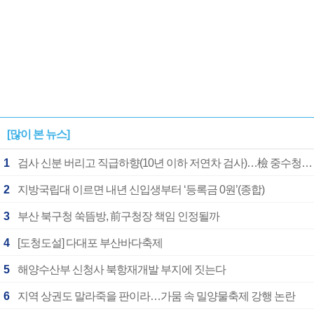
[많이 본 뉴스]
1
검사 신분 버리고 직급하향(10년 이하 저연차 검사)…檢 중수청행 기피
2
지방국립대 이르면 내년 신입생부터 ‘등록금 0원’(종합)
3
부산 북구청 쑥뜸방, 前구청장 책임 인정될까
4
[도청도설] 다대포 부산바다축제
5
해양수산부 신청사 북항재개발 부지에 짓는다
6
지역 상권도 말라죽을 판이라…가뭄 속 밀양물축제 강행 논란