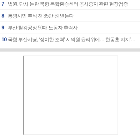
7
법원, 단차 논란 북항 복합환승센터 공사중지 관련 현장검증
8
통영시민 추석 전 35만 원 받는다
9
부산 철강공장 50대 노동자 추락사
10
국힘 부산시당, ‘정이한 조력’ 시의원 윤리위에…‘한동훈 지지’도 신고접수