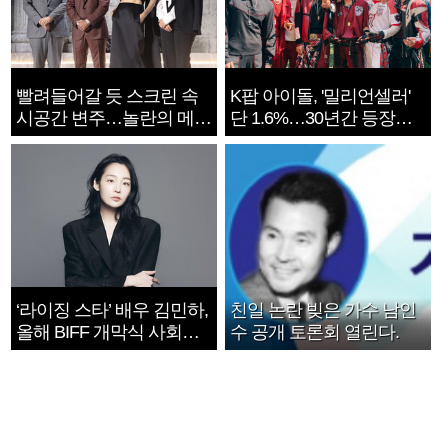
빨려들어갈 듯 스크린 속
K팝 아이돌, '밀리언셀러'
시공간 변주…놀란의 메시
단 1.6%…30년간 등장
지는 ‘전쟁 속죄’
1182개팀 전수조사
‘라이징 스타’ 배우 김민하,
친일 논란 빚은 가수 남인
올해 BIFF 개막식 사회자
수 공개 토론회 열린다.
확정