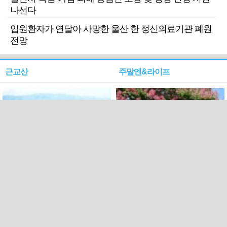
나선다
입원환자가 연달아 사망한 울산 한 정신의료기관 폐원
전망
근교산
주말엔&라이프
근교산&그너머…상주·문경
폭염보다 더 뜨거워라…100
청화산~시루봉
일을 붉게 불태울 ‘선비정신’
피었네
PC버전
엑스
페이스북