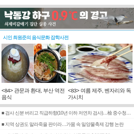
시인 최원준의 음식문화 잡학사전
<84> 관문과 환대, 부산 역전
<83> 여름 제주, 벤자리와 독
음식
가시치
■ 검사 신분 버리고 직급하향(10년 이하 저연차 검사)…檢 중수청행 기피
■ 지역 상권도 말라죽을 판이라…가뭄 속 밀양물축제 강행 논란