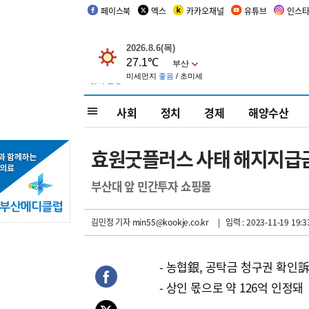
페이스북
엑스
카카오채널
유튜브
인스
사회
정치
경제
해양수산
효원굿플러스 사태 해지지급금 
부산대 앞 민간투자 쇼핑몰
김민정 기자
min55@kookje.co.kr
| 입력 : 2023-11-19 19:3
- 농협銀, 공탁금 청구권 확인
- 상인 몫으로 약 126억 인정돼