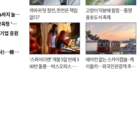
까마귀 탓 정전, 한전은 책임
고양이 덕분에 힐링…통영
■ 경남 농정 비전 ‘잘 사는 농촌’…스마트팜 1000㏊까지 늘린다
없다?
용호도서 축제
■ 교육혁신선도지 공모 코앞인데…구·군 난색에 교육청 ‘쩔쩔’
역기업 응원
■ 검사 신분 버리고 직급하향(10년 이하 저연차 검사)…檢 중수청행 기피
‘스파이더맨’ 개봉 5일 만에 3
에어컨 없는 스카이캡슐·케
00만 돌풍…박스오피스·예
이블카…외국인관광객 추억
매율 동시 1위
대신 고역 될라