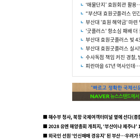
‘애물단지’ 효원회관 활용
“부산대 효원굿플러스 민
부산대 '효원 해약금' 마련
'굿플러스' 항소심 패배 더
부산대 효원굿플러스 빚 43
부산대 효원굿플러스 실시협
수사독점 책임 커진 경찰,
피란마을 67년 역사인데…
■ 해수부 청사, 북항 국제여객터미널 옆에 선다(종
■ 2028 유엔 해양총회 개최지, ‘부산이냐 제주냐’ 
■ 외국인 선원 ‘인신매매 경유지’ 된 부산…우려가