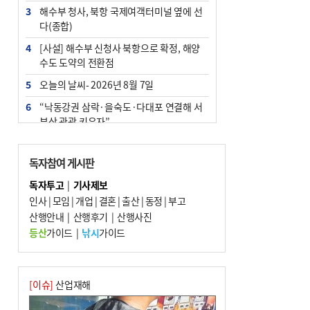
3
해수부 청사, 북항 국제여객터미널 옆에 선
다(종합)
4
[사설] 해수부 신청사 북항으로 확정, 해양
수도 도약의 전환점
5
오늘의 날씨- 2026년 8월 7일
6
“낙동강권 삼락·을숙도·다대포 연결해 서
부산 관광 키우자”
7
부울경 주말부터 비소식…‘극한 폭염’ 한풀
꺾일 듯
독자참여 게시판
8
피란마을 67년 역사인데…전교생 24명 아
독자투고
|
기사제보
미초 통폐합 기로
인사
|
모임
|
개업
|
결혼
|
출산
|
동정
|
부고
9
산행안내
외국인 선원 ‘인신매매 경유지’ 된 부산…
|
산행후기
|
산행사진
우려가 현실로
등산
가이드
|
낚시
가이드
10
부산 청소년 극지탐험대 8인, 열흘간 북극
구석구석 누빈다
[이슈]
산업재해