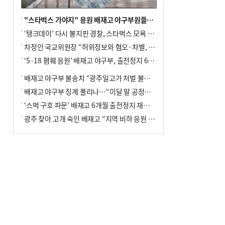
"스타벅스 가야지" 응원 배재고 야구부원들, 학교서 징계 처분
‘탱크데이’ 다시 불지핀 경찰, 스타벅스 모욕 혐의 압수수색
차정인 국교위원장 “허위정보와 혐오·차별, 학교 교실까지 유입"
‘5·18 폄훼 응원’ 배재고 야구부, 출전정지 6개월→1개월 감경
배재고 야구부 불송치 “광주일고가 처벌 불원 의사 표해”
배재고 야구부 징계 풀리나…“이달 말 공정위서 재심의”
‘스벅 구호 파문’ 배재고 6개월 출전정지 재심 신청키로
광주 찾아 고개 숙인 배재고 “지역 비하 응원 잘못”(종합)