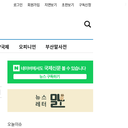
2
로그인
회원가입
지면보기
초판보기
구독신청
V국제
오피니언
부산말사전
오늘
이슈