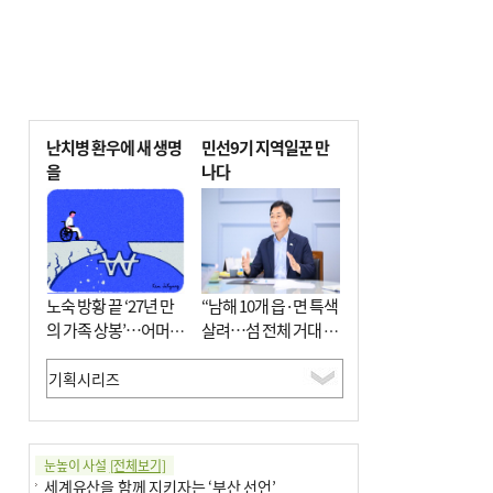
난치병 환우에 새 생명
민선9기 지역일꾼 만
을
나다
노숙 방황 끝 ‘27년 만
“남해 10개 읍·면 특색
의 가족 상봉’…어머니
살려…섬 전체 거대 정
와 행복 꿈꿔
원으로 조성”
눈높이 사설
[전체보기]
세계유산을 함께 지키자는 ‘부산 선언’