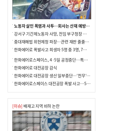
노동자 살인 폭염과 사투…회사는 산재 예방·전기료 절감 전력
강서구 기간제노동자 사망, 전임 부구청장 檢 송치
중대재해법 위헌제청 파장…관련 재판 줄줄이 브레이크
한화에어로 폭발사고 희생자 5명 중 3명, 7일 영면
한화에어로스페이스, 4·5일 공정중단…특별 안전점검
한화에어로 대전공장 감식
한화에어로 대전공장 생산 일부중단…‘천무’ 수출 비상
한화에어로스페이스 대전공장 폭발 사고…5명 사망·2명 부상(종합)
[이슈]
배재고 지역 비하 논란