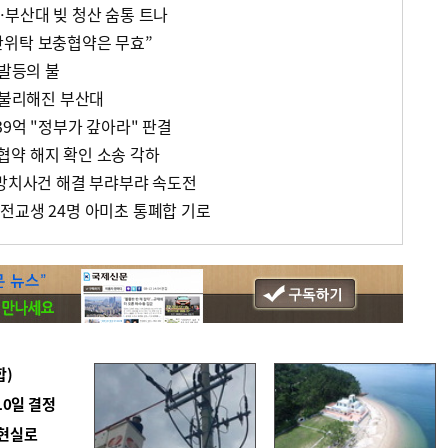
…부산대 빚 청산 숨통 트나
간위탁 보충협약은 무효”
 발등의 불
 불리해진 부산대
9억 "정부가 갚아라" 판결
약 해지 확인 소송 각하
 방치사건 해결 부랴부랴 속도전
전교생 24명 아미초 통폐합 기로
합)
10일 결정
 현실로