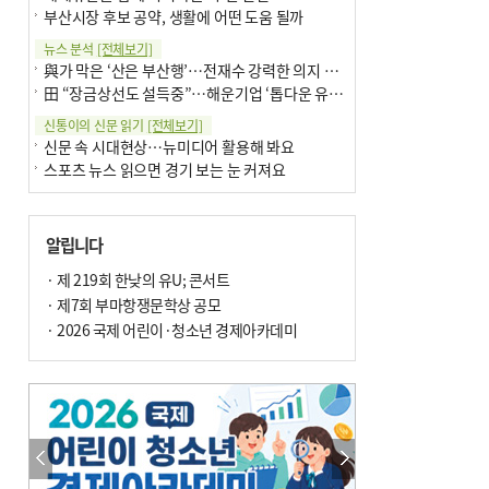
부산시장 후보 공약, 생활에 어떤 도움 될까
뉴스 분석
[전체보기]
與가 막은 ‘산은 부산행’…전재수 강력한 의지 표명 없인 공염불
田 “장금상선도 설득중”…해운기업 ‘톱다운 유치전’ 가속
신통이의 신문 읽기
[전체보기]
신문 속 시대현상…뉴미디어 활용해 봐요
스포츠 뉴스 읽으면 경기 보는 눈 커져요
어떻게 생각하십니까
[전체보기]
구·군 승진 축하화분 관행 없애자니 소상공인 울상
알립니다
3년째 병상에 있는 구의원…의정활동 못해도 월급 그대로
팩트체크
· 제 219회 한낮의 유U; 콘서트
[전체보기]
금정산 반려견 데리고 갈 수 있나…알아보니 ‘국립공원은 출입 불가’
· 제7회 부마항쟁문학상 공모
서울 도림천도 공업용수 활용한다는 사례, 정수 없이 한강물 공급…수질만 공업용수
· 2026 국제 어린이·청소년 경제아카데미
포토에세이
[전체보기]
연꽃 위 개개비
의령 한우산 털중나리
한 손 뉴스
[전체보기]
시민이 개발한 폭염 대응 앱 ‘그늘로’ 길안내 지도 등 인기
골목 맛집 발굴 고메 셀렉션…부산시, 페스티벌 시월 연계