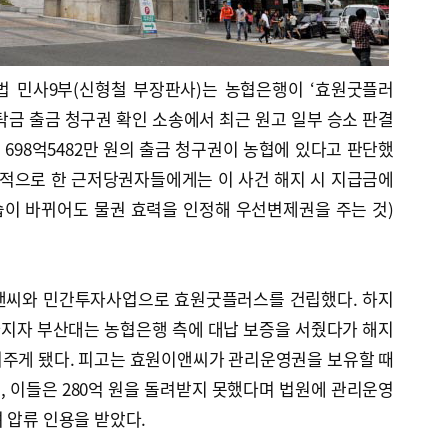
법 민사9부(신형철 부장판사)는 농협은행이 ‘효원굿플러
공탁금 출금 청구권 확인 소송에서 최근 원고 일부 승소 판결
 중 698억5482만 원의 출금 청구권이 농협에 있다고 판단했
목적으로 한 근저당권자들에게는 이 사건 해지 시 지급금에
이 바뀌어도 물권 효력을 인정해 우선변제권을 주는 것)
이앤씨와 민간투자사업으로 효원굿플러스를 건립했다. 하지
지자 부산대는 농협은행 측에 대납 보증을 서줬다가 해지
물어주게 됐다. 피고는 효원이앤씨가 관리운영권을 보유할 때
 이들은 280억 원을 돌려받지 못했다며 법원에 관리운영
 압류 인용을 받았다.