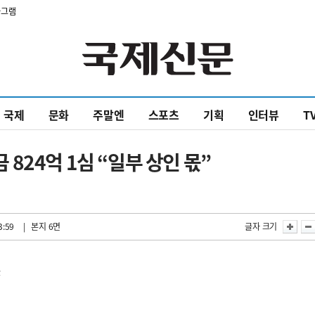
타그램
국제
문화
주말엔
스포츠
기획
인터뷰
T
824억 1심 “일부 상인 몫”
3:59
| 본지 6면
글자 크기
訴