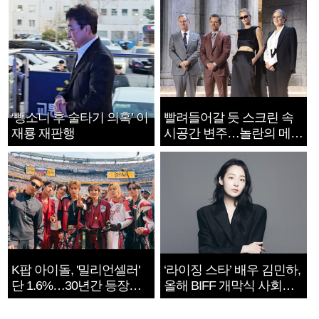
‘뺑소니 후 술타기 의혹’ 이
빨려들어갈 듯 스크린 속
재룡 재판행
시공간 변주…놀란의 메시
지는 ‘전쟁 속죄’
K팝 아이돌, '밀리언셀러'
‘라이징 스타’ 배우 김민하,
단 1.6%…30년간 등장
올해 BIFF 개막식 사회자
1182개팀 전수조사
확정