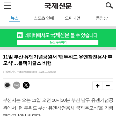
뉴스
스포츠·연예
오피니언
동영상
11일 부산 유엔기념공원서 '턴투워드 유엔참전용사 추
모식'…블랙이글스 비행
신심범 기자 mets@kookje.co.kr | 2023.11.10 09:58
부산시는 오는 11일 오전 10시30분 부산 남구 유엔기념공
원에서 ‘턴 투워드 부산 유엔참전용사 국제추모식’을 거행
한다고 10일 밝혔다.