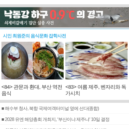
시인 최원준의 음식문화 잡학사전
<84> 관문과 환대, 부산 역전
<83> 여름 제주, 벤자리와 독
음식
가시치
■ 해수부 청사, 북항 국제여객터미널 옆에 선다(종합)
■ 2028 유엔 해양총회 개최지, ‘부산이냐 제주냐’ 10일 결정