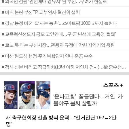
■ 외국인 선원 ‘인신매매 경유지’ 된 부산…우려가 현실로
■ 비위 논란 부산TP, 외부인사 혁신위 설치
■ 경남 농정 비전 ‘잘 사는 농촌’…스마트팜 1000㏊까지 늘린다
■ 교육혁신선도지 공모 코앞인데…구·군 난색에 교육청 ‘쩔쩔’
■ 르노 못 타는 부산시장…관용차 규정에 막힌 지역기업 응원
■ 마산 원도심 행정·주거복합단지 연내 준공 수순
■ 검사 신분 버리고 직급하향(10년 이하 저연차 검사)…檢 중수청행 기피
스포츠 +
‘윤나고황’ 꿈틀댄다…거인 가
을야구 불씨 살릴까
새 축구협회장 선출 방식 윤곽…“선거인단 192→2만
명”