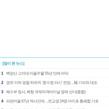
[많이 본 뉴스]
1
백양산 고지대 마을우물 55년 만에 바닥
2
경위 이하 경찰 하위직 ‘중수청 러시’ 전망…檢 기피와 대조
3
해수부 청사, 북항 국제여객터미널 옆에 선다(종합)
4
피란마을 67년 역사인데…전교생 24명 아미초 통폐합 기로