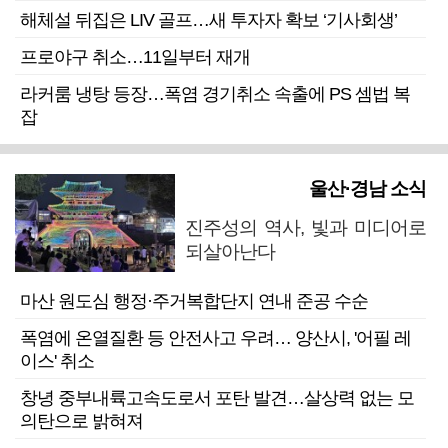
해체설 뒤집은 LIV 골프…새 투자자 확보 ‘기사회생’
프로야구 취소…11일부터 재개
라커룸 냉탕 등장…폭염 경기취소 속출에 PS 셈법 복
잡
울산·경남 소식
진주성의 역사, 빛과 미디어로
되살아난다
마산 원도심 행정·주거복합단지 연내 준공 수순
폭염에 온열질환 등 안전사고 우려… 양산시, '어필 레
이스' 취소
창녕 중부내륙고속도로서 포탄 발견…살상력 없는 모
의탄으로 밝혀져