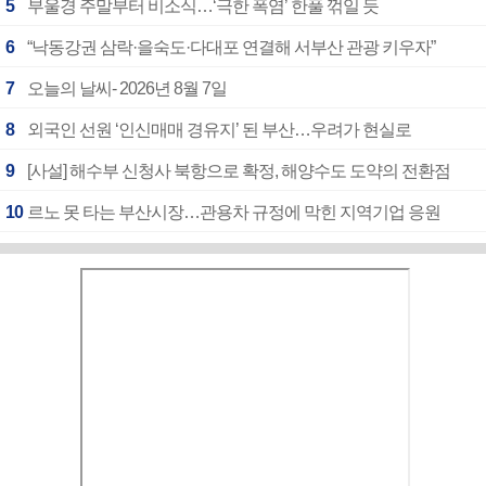
5
부울경 주말부터 비소식…‘극한 폭염’ 한풀 꺾일 듯
6
“낙동강권 삼락·을숙도·다대포 연결해 서부산 관광 키우자”
7
오늘의 날씨- 2026년 8월 7일
8
외국인 선원 ‘인신매매 경유지’ 된 부산…우려가 현실로
9
[사설] 해수부 신청사 북항으로 확정, 해양수도 도약의 전환점
10
르노 못 타는 부산시장…관용차 규정에 막힌 지역기업 응원