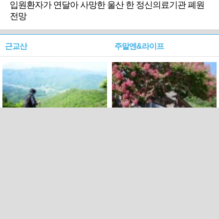
입원환자가 연달아 사망한 울산 한 정신의료기관 폐원
전망
근교산
주말엔&라이프
근교산&그너머…상주·문경
폭염보다 더 뜨거워라…100
청화산~시루봉
일을 붉게 불태울 ‘선비정신’
피었네
PC버전
엑스
페이스북
Copyright ⓒ 2015 All rights reserved by 국제신문