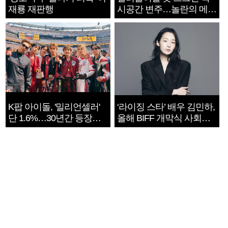
재룡 재판행
시공간 변주…놀란의 메시
지는 ‘전쟁 속죄’
K팝 아이돌, '밀리언셀러'
‘라이징 스타’ 배우 김민하,
단 1.6%…30년간 등장
올해 BIFF 개막식 사회자
1182개팀 전수조사
확정