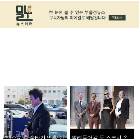
‘뺑소니 후 술타기 의혹’ 이
빨려들어갈 듯 스크린 속