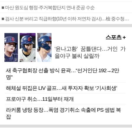
■ 마산 원도심 행정·주거복합단지 연내 준공 수순
■ 검사 신분 버리고 직급하향(10년 이하 저연차 검사)…檢 중수청행 기피
스포츠 +
‘윤나고황’ 꿈틀댄다…거인 가
을야구 불씨 살릴까
새 축구협회장 선출 방식 윤곽…“선거인단 192→2만
명”
해체설 뒤집은 LIV 골프…새 투자자 확보 ‘기사회생’
프로야구 취소…11일부터 재개
라커룸 냉탕 등장…폭염 경기취소 속출에 PS 셈법 복
잡