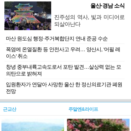
울산·경남 소식
진주성의 역사, 빛과 미디어로
되살아난다
마산 원도심 행정·주거복합단지 연내 준공 수순
폭염에 온열질환 등 안전사고 우려… 양산시, '어필 레
이스' 취소
창녕 중부내륙고속도로서 포탄 발견…살상력 없는 모
의탄으로 밝혀져
입원환자가 연달아 사망한 울산 한 정신의료기관 폐원
전망
근교산
주말엔&라이프