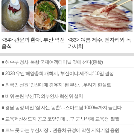
<84> 관문과 환대, 부산 역전
<83> 여름 제주, 벤자리와 독
음식
가시치
■ 해수부 청사, 북항 국제여객터미널 옆에 선다(종합)
■ 2028 유엔 해양총회 개최지, ‘부산이냐 제주냐’ 10일 결정
■ 외국인 선원 ‘인신매매 경유지’ 된 부산…우려가 현실로
■ 비위 논란 부산TP, 외부인사 혁신위 설치
■ 경남 농정 비전 ‘잘 사는 농촌’…스마트팜 1000㏊까지 늘린다
■ 교육혁신선도지 공모 코앞인데…구·군 난색에 교육청 ‘쩔쩔’
■ 르노 못 타는 부산시장…관용차 규정에 막힌 지역기업 응원