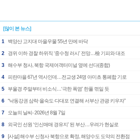
[많이 본 뉴스]
1
백양산 고지대 마을우물 55년 만에 바닥
2
경위 이하 경찰 하위직 ‘중수청 러시’ 전망…檢 기피와 대조
3
해수부 청사, 북항 국제여객터미널 옆에 선다(종합)
4
피란마을 67년 역사인데…전교생 24명 아미초 통폐합 기로
5
부울경 주말부터 비소식…‘극한 폭염’ 한풀 꺾일 듯
6
“낙동강권 삼락·을숙도·다대포 연결해 서부산 관광 키우자”
7
오늘의 날씨- 2026년 8월 7일
8
외국인 선원 ‘인신매매 경유지’ 된 부산…우려가 현실로
9
[사설] 해수부 신청사 북항으로 확정, 해양수도 도약의 전환점