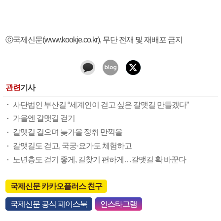
ⓒ국제신문(www.kookje.co.kr), 무단 전재 및 재배포 금지
관련
기사
사단법인 부산길 “세계인이 걷고 싶은 갈맷길 만들겠다”
가을엔 갈맷길 걷기
갈맷길 걸으며 늦가을 정취 만끽을
갈맷길도 걷고, 국궁·요가도 체험하고
노년층도 걷기 좋게, 길찾기 편하게…갈맷길 확 바꾼다
국제신문 카카오플러스 친구
국제신문 공식 페이스북
인스타그램