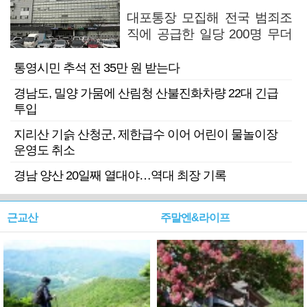
대포통장 모집해 전국 범죄조
직에 공급한 일당 200명 무더
기 검거
통영시민 추석 전 35만 원 받는다
경남도, 밀양 가뭄에 산림청 산불진화차량 22대 긴급
투입
지리산 기슭 산청군, 제한급수 이어 어린이 물놀이장
운영도 취소
경남 양산 20일째 열대야…역대 최장 기록
근교산
주말엔&라이프