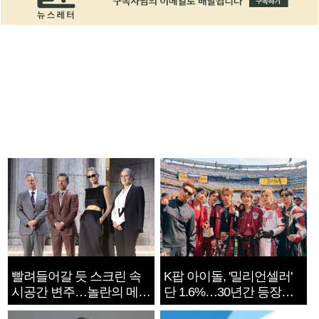
빨려들어갈 듯 스크린 속
K팝 아이돌, '밀리언셀러'
시공간 변주…놀란의 메시
단 1.6%…30년간 등장
지는 ‘전쟁 속죄’
1182개팀 전수조사