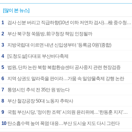
[많이 본 뉴스]
1
검사 신분 버리고 직급하향(10년 이하 저연차 검사)…檢 중수청행 기피
2
부산 북구청 쑥뜸방, 前구청장 책임 인정될까
3
지방국립대 이르면 내년 신입생부터 ‘등록금 0원’(종합)
4
[도청도설] 다대포 부산바다축제
5
법원, 단차 논란 북항 복합환승센터 공사중지 관련 현장검증
6
지역 상권도 말라죽을 판이라…가뭄 속 밀양물축제 강행 논란
7
통영시민 추석 전 35만 원 받는다
8
부산 철강공장 50대 노동자 추락사
9
국힘 부산시당, ‘정이한 조력’ 시의원 윤리위에…‘한동훈 지지’도 신고접수
10
탄소흡수력 높여 폭염 대응…부산 도시숲 지도 다시 그린다