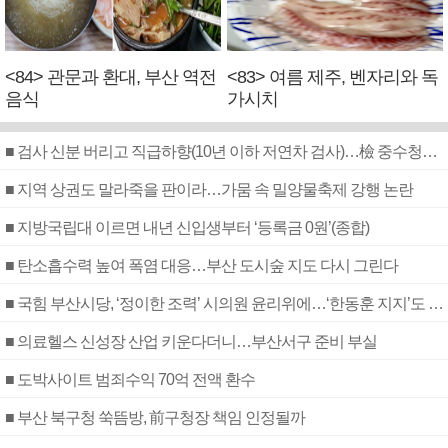
<84> 관문과 환대, 부산 역전
<83> 여름 제주, 벤자리와 독
음식
가시치
■ 검사 신분 버리고 직급하향(10년 이하 저연차 검사)…檢 중수청행 기피
■ 지역 상권도 말라죽을 판이라…가뭄 속 밀양물축제 강행 논란
■ 지방국립대 이르면 내년 신입생부터 ‘등록금 0원’(종합)
■ 탄소흡수력 높여 폭염 대응…부산 도시숲 지도 다시 그린다
■ 국힘 부산시당, ‘정이한 조력’ 시의원 윤리위에…‘한동훈 지지’도 신고접수
■ 의료헬스 신성장 산업 키운다더니…부산서구 준비 부실
■ 도박사이트 범죄수익 70억 전액 환수
■ 부산 북구청 쑥뜸방, 前구청장 책임 인정될까