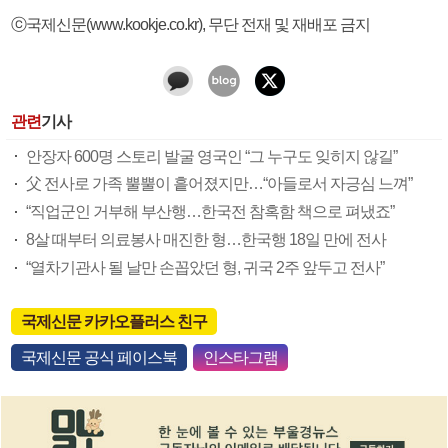
ⓒ국제신문(www.kookje.co.kr), 무단 전재 및 재배포 금지
관련
기사
안장자 600명 스토리 발굴 영국인 “그 누구도 잊히지 않길”
父 전사로 가족 뿔뿔이 흩어졌지만…“아들로서 자긍심 느껴”
“직업군인 거부해 부산행…한국전 참혹함 책으로 펴냈죠”
8살 때부터 의료봉사 매진한 형…한국행 18일 만에 전사
“열차기관사 될 날만 손꼽았던 형, 귀국 2주 앞두고 전사”
국제신문 카카오플러스 친구
국제신문 공식 페이스북
인스타그램