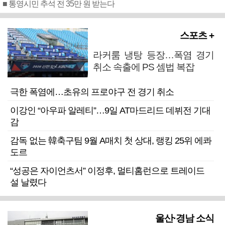
■ 통영시민 추석 전 35만 원 받는다
스포츠 +
라커룸 냉탕 등장…폭염 경기
취소 속출에 PS 셈법 복잡
극한 폭염에…초유의 프로야구 전 경기 취소
이강인 “아우파 알레티”…9일 AT마드리드 데뷔전 기대
감
감독 없는 韓축구팀 9월 A매치 첫 상대, 랭킹 25위 에콰
도르
“성공은 자이언츠서” 이정후, 멀티홈런으로 트레이드
설 날렸다
울산·경남 소식