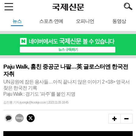
뉴스
스포츠·연예
오피니언
동영상
Paju Walk, 훔친 중공군 나팔…英 글로스터엔 한국전
자취
UN공원에 잠든 용사들…아직 끝나지 않은 이야기 2 <18> 영국서
찾은 한국전 기록
Paju Walk : 경기도 ‘파주’를 붙인 지명
김진룡 기자 jryongk@kookje.co.kr | 2023.11.05 18:45