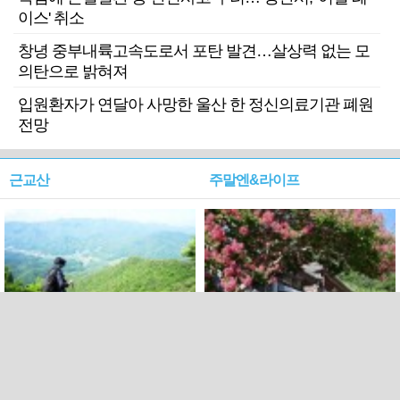
이스' 취소
창녕 중부내륙고속도로서 포탄 발견…살상력 없는 모
의탄으로 밝혀져
입원환자가 연달아 사망한 울산 한 정신의료기관 폐원
전망
근교산
주말엔&라이프
근교산&그너머…상주·문경
폭염보다 더 뜨거워라…100
청화산~시루봉
일을 붉게 불태울 ‘선비정신’
피었네