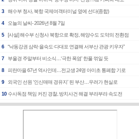
3
해수부 청사, 북항 국제여객터미널 옆에 선다(종합)
4
오늘의 날씨- 2026년 8월 7일
5
[사설] 해수부 신청사 북항으로 확정, 해양수도 도약의 전환점
6
“낙동강권 삼락·을숙도·다대포 연결해 서부산 관광 키우자”
7
부울경 주말부터 비소식…‘극한 폭염’ 한풀 꺾일 듯
8
피란마을 67년 역사인데…전교생 24명 아미초 통폐합 기로
9
외국인 선원 ‘인신매매 경유지’ 된 부산…우려가 현실로
10
수사독점 책임 커진 경찰, 방치사건 해결 부랴부랴 속도전