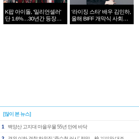
K팝 아이돌, '밀리언셀러'
‘라이징 스타’ 배우 김민하,
단 1.6%…30년간 등장
올해 BIFF 개막식 사회자
1182개팀 전수조사
확정
[많이 본 뉴스]
1
백양산 고지대 마을우물 55년 만에 바닥
2
경위 이하 경찰 하위직 ‘중수청 러시’ 전망…檢 기피와 대조