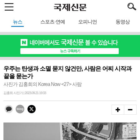
뉴스
스포츠·연예
오피니언
동영상
우주는 탄생과 소멸 묻지 않건만, 사람은 어찌 시작과
끝을 묻는가
사진가 김홍희의 Korea Now <27> 사람
김홍희 사진가 | 2023.09.21 19:33