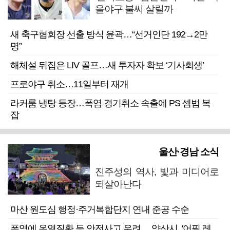
을야구 불씨 살릴까
새 축구협회장 선출 방식 윤곽…“선거인단 192→2만
명”
해체설 뒤집은 LIV 골프…새 투자자 확보 ‘기사회생’
프로야구 취소…11일부터 재개
라커룸 냉탕 등장…폭염 경기취소 속출에 PS 셈법 복
잡
울산·경남 소식
진주성의 역사, 빛과 미디어로
되살아난다
마산 원도심 행정·주거복합단지 연내 준공 수순
폭염에 온열질환 등 안전사고 우려… 양산시, '어필 레