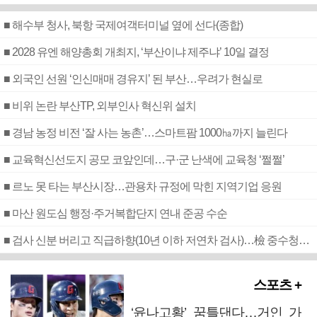
■ 해수부 청사, 북항 국제여객터미널 옆에 선다(종합)
■ 2028 유엔 해양총회 개최지, ‘부산이냐 제주냐’ 10일 결정
■ 외국인 선원 ‘인신매매 경유지’ 된 부산…우려가 현실로
■ 비위 논란 부산TP, 외부인사 혁신위 설치
■ 경남 농정 비전 ‘잘 사는 농촌’…스마트팜 1000㏊까지 늘린다
■ 교육혁신선도지 공모 코앞인데…구·군 난색에 교육청 ‘쩔쩔’
■ 르노 못 타는 부산시장…관용차 규정에 막힌 지역기업 응원
■ 마산 원도심 행정·주거복합단지 연내 준공 수순
■ 검사 신분 버리고 직급하향(10년 이하 저연차 검사)…檢 중수청행 기피
스포츠 +
‘윤나고황’ 꿈틀댄다…거인 가