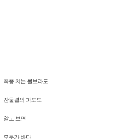
폭풍 치는 물보라도
잔물결의 파도도
알고 보면
모두가 바다