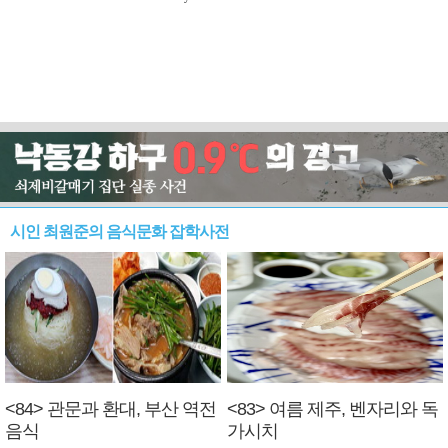
시인 최원준의 음식문화 잡학사전
<84> 관문과 환대, 부산 역전
<83> 여름 제주, 벤자리와 독
음식
가시치